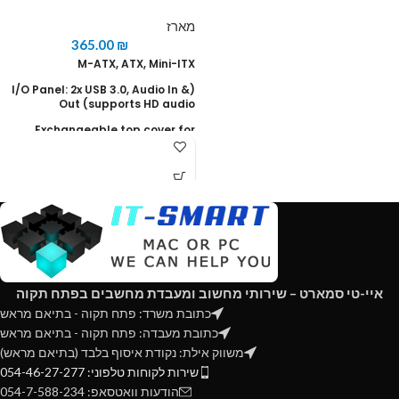
מארז
365.00
₪
M-ATX, ATX, Mini-ITX
(I/O Panel: 2x USB 3.0, Audio In &
Out (supports HD audio
Exchangeable top cover for
silent or high-performance
systems
(Rear Fan: 120mm x1 (pre-
installed
(Front Fans: 3 x 120mm / 2 x
140mm (1x 140mm pre-installed
Top Fans: 2x 140120mm
CPU Height: 190mm
איי-טי סמארט – שירותי מחשוב ומעבדת מחשבים בפתח תקוה
כתובת משרד: פתח תקוה - בתיאם מראש
GPU Length: 369mm
כתובת מעבדה: פתח תקוה - בתיאם מראש
PSU: 225mm
משווק אילת: נקודת איסוף בלבד (בתיאם מראש)
Liquid Cooling Support: Front -
שירות לקוחות טלפוני: 054-46-27-277
120/140/240/280/360mm, Top -
הודעות וואטסאפ: 054-7-588-234
120/240mm, Rear - 120/140mm