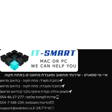
איי-טי סמארט – שירותי מחשוב ומעבדת מחשבים בפתח תקוה
כתובת משרד: פתח תקוה - בתיאם מראש
כתובת מעבדה: פתח תקוה - בתיאם מראש
משווק אילת: נקודת איסוף בלבד (בתיאם מראש)
שירות לקוחות טלפוני: 054-46-27-277
הודעות וואטסאפ: 054-7-588-234
מייל 24/7: support@webdot.co.il