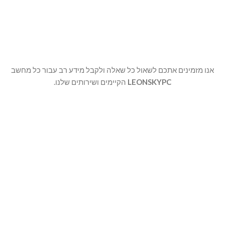
שוברי מתנה
חבילות GIFTBOX
מבצעים
אנו מזמינים אתכם לשאול כל שאלה ולקבל מידע רב עבור כל מחשב
LEONSKYPC
הקיימים ושירותים שלנו.
שם הפרטי
מספר וואטסאפ
דואר אלקטרוני: