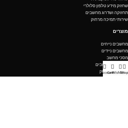
שחזוק מידע טלפון סלולרי
תחזוקה ושדרוג מחשבים
שירותי תמיכה מרחוק
מוצרים
מחשבים נייחים
מחשבים ניידים
מסכי מחשב
אביזרים למחשבים
מערכות אל פסק
My account
Cart
Wishlist
Sho
שולחנות וכיסאות
כרטיסי מסך חיצוניים
פתרונות גיבוי ואחסון
תוכנה למחשבים
מידע
שירות לקוחות