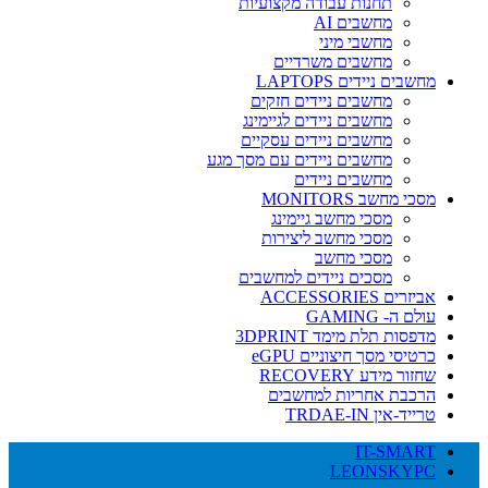
תחנות עבודה מקצועיות
מחשבים AI
מחשבי מיני
מחשבים משרדיים
מחשבים ניידים LAPTOPS
מחשבים ניידים חזקים
מחשבים ניידים לגיימינג
מחשבים ניידים עסקיים
מחשבים ניידים עם מסך מגע
מחשבים ניידים
מסכי מחשב MONITORS
מסכי מחשב גיימינג
מסכי מחשב ליצירות
מסכי מחשב
מסכים ניידים למחשבים
אביזרים ACCESSORIES
עולם ה- GAMING
מדפסות תלת מימד 3DPRINT
כרטיסי מסך חיצוניים eGPU
שחזור מידע RECOVERY
הרכבת אחריות למחשבים
טרייד-אין TRDAE-IN
IT-SMART
LEONSKYPC