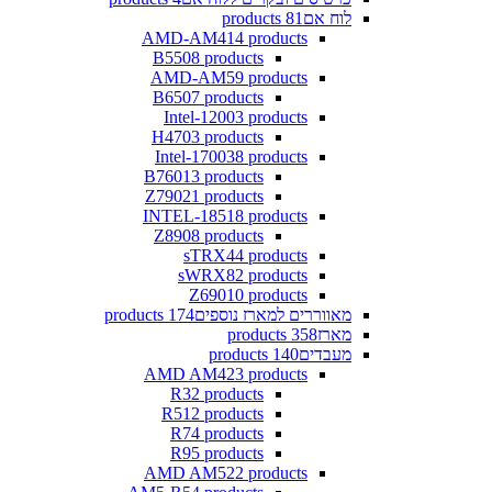
לוח אם
81 products
AMD-AM4
14 products
B550
8 products
AMD-AM5
9 products
B650
7 products
Intel-1200
3 products
H470
3 products
Intel-1700
38 products
B760
13 products
Z790
21 products
INTEL-1851
8 products
Z890
8 products
sTRX4
4 products
sWRX8
2 products
Z690
10 products
מאווררים למארז נוספים
174 products
מארז
358 products
מעבדים
140 products
AMD AM4
23 products
R3
2 products
R5
12 products
R7
4 products
R9
5 products
AMD AM5
22 products