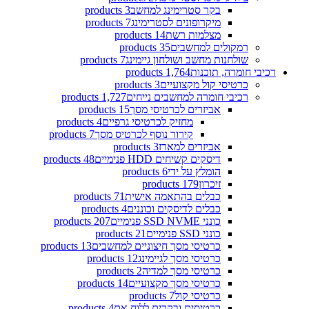
בקר סטרימינג למחשב
3 products
מיקרופונים לסטרימינג
7 products
מצלמות רשת
14 products
רמקולים למחשבים
35 products
שולחנות מחשב ושולחון גיימינג
7 products
רכיבי חומרה, תוכנות
1,764 products
כרטיסי קול מקצועיים
3 products
רכיבי חומרה למחשבים נייחים
1,727 products
אביזרים לכרטיסי מסך
15 products
מחזיק לכרטיסי גרפיים
4 products
קירור נוסף לכרטיס מסך
7 products
אביזרים למארז
3 products
דיסקים קשיחים HDD פנימיים
48 products
הומלץ על ידי
6 products
זיכרון
179 products
כבלים בהתאמה אישית
71 products
כבלים לדיסקים וכוננים
4 products
כונני SSD NVME פנימיים
207 products
כונני SSD פנימיים
21 products
כרטיסי מסך חיצוניים למחשבים
13 products
כרטיסי מסך לגיימינג
12 products
כרטיסי מסך למדיה
2 products
כרטיסי מסך מקצועיים
14 products
כרטיסי קול
7 products
כרטיסים ובקרים ללוח אם
4 products