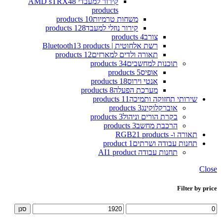
קירור למעבדי AMD sTRX4
8
products
משחות טרמיות
10 products
קירור נוזלי למעבד
128 products
צורב
4 products
רשת אלחוטית | Bluetooth
13 products
תאורה ולדים למארזים
12 products
תוכנות למחשבים
34 products
אופיס
5 products
אנטי וירוס
18 products
מערכת הפעלה
8 products
שירותי תחזוקה ותמיכה
11 products
אוברקלוקינג
3 products
בקרת הורים וניהול
3 products
הרכבת מחשב
3 products
תאורה ו- RGB
21 products
תחנות עבודה ושרתים
1 product
תחנות עבודה AI
1 product
Close
Filter by price
מחיר
מחיר
סנן
מינימלי
מקסימלי