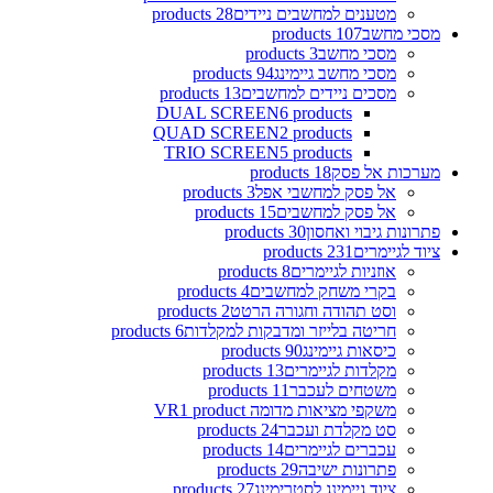
מטענים למחשבים ניידים
28 products
מסכי מחשב
107 products
מסכי מחשב
3 products
מסכי מחשב גיימינג
94 products
מסכים ניידים למחשבים
13 products
DUAL SCREEN
6 products
QUAD SCREEN
2 products
TRIO SCREEN
5 products
מערכות אל פסק
18 products
אל פסק למחשבי אפל
3 products
אל פסק למחשבים
15 products
פתרונות גיבוי ואחסון
30 products
ציוד לגיימרים
231 products
אוזניות לגיימרים
8 products
בקרי משחק למחשבים
4 products
וסט תהודה וחגורה הרטט
2 products
חריטה בלייזר ומדבקות למקלדות
6 products
כיסאות גיימינג
90 products
מקלדות לגיימרים
13 products
משטחים לעכבר
11 products
משקפי מציאות מדומה VR
1 product
סט מקלדת ועכבר
24 products
עכברים לגיימרים
14 products
פתרונות ישיבה
29 products
ציוד גיימינג לסטרימינג
27 products