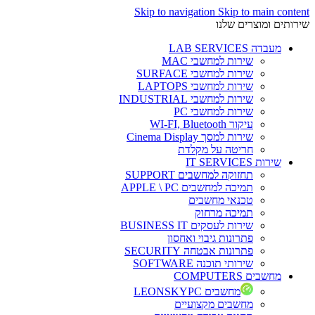
Skip to navigation
Skip to main content
שירותים ומוצרים שלנו
מעבדה LAB SERVICES
שירות למחשבי MAC
שירות למחשבי SURFACE
שירות למחשבי LAPTOPS
שירות למחשבי INDUSTRIAL
שירות למחשבי PC
עיקור WI-FI, Bluetooth
שירות למסך Cinema Display
חריטה על מקלדת
שירות IT SERVICES
תחזוקה למחשבים SUPPORT
תמיכה למחשבים APPLE \ PC
טכנאי מחשבים
תמיכה מרחוק
שירות לעסקים BUSINESS IT
פתרונות גיבוי ואחסון
פתרונות אבטחה SECURITY
שירותי תוכנה SOFTWARE
מחשבים COMPUTERS
מחשבים LEONSKYPC
מחשבים מקצועיים