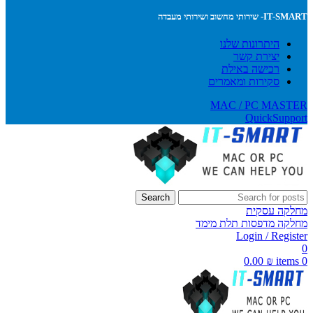
IT-SMART- שירותי מחשוב ושירותי מעבדה
היתרונות שלנו
יצירת קשר
רכישה באילת
סקירות ומאמרים
MAC / PC MASTER
QuickSupport
Search
מחלקה עסקית
מחלקה מדפסות תלת מימד
Login / Register
0
0.00
₪
items
0