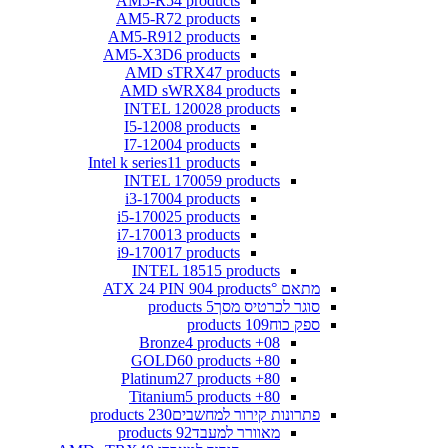
AM5-R5
4 products
AM5-R7
2 products
AM5-R9
12 products
AM5-X3D
6 products
AMD sTRX4
7 products
AMD sWRX8
4 products
INTEL 1200
28 products
I5-1200
8 products
I7-1200
4 products
Intel k series
11 products
INTEL 1700
59 products
i3-1700
4 products
i5-1700
25 products
i7-1700
13 products
i9-1700
17 products
INTEL 1851
5 products
מתאם °ATX 24 PIN 90
4 products
סוגר לכרטיס מסך
5 products
ספק כוח
109 products
4 products
08+ Bronze
60 products
80+ GOLD
27 products
80+ Platinum
5 products
80+ Titanium
פתרונות קירור למחשבים
230 products
מאוורר למעבד
92 products