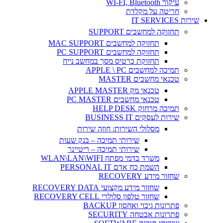
עיקור WI-FI, Bluetooth
חריטה על מקלדת
שירות IT SERVICES
תחזוקה למחשבים SUPPORT
תחזוקה למחשבים MAC SUPPORT
תחזוקה למחשבים PC SUPPORT
תחזוקת כרטיס מסך במחשב נייח
תמיכה למחשבים APPLE \ PC
טכנאי מחשבים MASTER
טכנאי מק APPLE MASTER
טכנאי מחשבים PC MASTER
תמיכה מרחוק HELP DESK
שירות לעסקים BUSINESS IT
מסלולי השירות: חוזה שירות
שירותי תמיכה – בנק שעות
שירותי תמיכה – ריטיינר
משרד בדמי מפתח WLAN\LAN\WIFI
השמת כח אדם PERSONAL IT
שחזור מידע RECOVERY
שחזור מידע מקצועי RECOVERY DATA
שחזור טלפון סלולרי RECOVERY CELL
פתרונות גיבוי ואחסון BACKUP
פתרונות אבטחה SECURITY