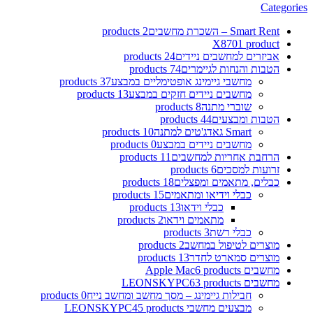
Categories
Smart Rent – השכרת מחשבים
2 products
X870
1 product
אביזרים למחשבים ניידים
24 products
הטבות והנחות לגיימרים
74 products
מחשבי גיימינג אופטימליים במבצע
37 products
מחשבים ניידים חזקים במבצע
13 products
שוברי מתנה
8 products
הטבות ומבצעים
44 products
Smart גאדג'טים למתנה
10 products
מחשבים ניידים במבצע
0 products
הרחבת אחריות למחשבים
11 products
זרועות למסכים
6 products
כבלים, מתאמים ומפצלים
18 products
כבלי וידיאו ומתאמים
15 products
כבלי וידאו
13 products
מתאמים וידאו
2 products
כבלי רשת
3 products
מוצרים לטיפול במחשב
2 products
מוצרים סמארט לחדר
13 products
מחשבים Apple Mac
6 products
מחשבים LEONSKYPC
63 products
חבילות גיימינג – מסך מחשב ומחשב נייח
0 products
מבצעים מחשבי LEONSKYPC
45 products