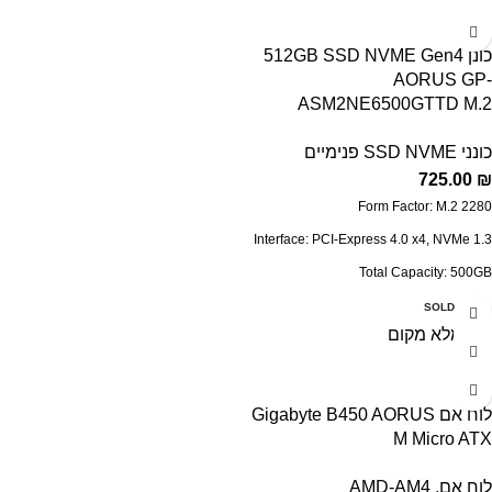
TRIM & S.M.A.R.T supported
(AES 256-bit Hardware Encryption Self-
כונן 512GB SSD NVME Gen4
Encrypting Drive (SED
AORUS GP-
ASM2NE6500GTTD M.2
כונני SSD NVME פנימיים
725.00
₪
Form Factor: M.2 2280
Interface: PCI-Express 4.0 x4, NVMe 1.3
Total Capacity: 500GB
Read Speed : up to 5000 MB/s
SOLD OUT
Write speed : up to 2500 MB/s
Wear Leveling, Over-Provision
technologies
לוח אם Gigabyte B450 AORUS
TRIM & S.M.A.R.T supported
M Micro ATX
Fully Body Copper Heat Spreader
לוח אם
,
AMD-AM4