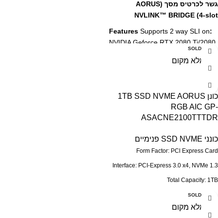
גשר לכרטיס מסך (AORUS
NVLINK™ BRIDGE (4-slot
Supports 2 way SLI on
:Features
NVIDIA Geforce RTX 2080 Ti/2080
SOLD OUT
series graphics card - Optimized
for 4K+ resolution - RGB fusion –
16.7M customizable color lighting -
4PCI-E slot -
כונן 1TB SSD NVME AORUS
RGB AIC GP-
ASACNE2100TTTDR
כונני SSD NVME פנימיים
Form Factor: PCl Express Card
Interface: PCI-Express 3.0 x4, NVMe 1.3
Total Capacity: 1TB
Read Speed : up to 3480 MB/s
SOLD OUT
Write speed : up to 3080 MB/s