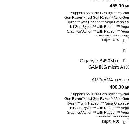
455.00
₪
Supports AMD 3rd Gen Ryzen™/ 2nd
Gen Ryzen™/ 1st Gen Ryzen™/ 2nd Gen
Ryzen™ with Radeon™ Vega Graphics/
1st Gen Ryzen™ with Radeon™ Vega
Graphics/ Athlon™ with Radeon™ Vega
Graphics Processors
Dual Channel Non-ECC Unbuffered
DDR4, 4 DIMMs
HDMI, DVI-D Ports for Multiple Display
לוח אם Gigabyte B450M
Ultra-Fast NVMe PCIe Gen3 x4 M.2
GAMING micro ATX
with Thermal Guard
לוח אם
,
AMD-AM4
High Quality Audio Capacitors and Audio
Noise Guard with LED Trace Path
400.00
₪
Lighting
Supports AMD 3rd Gen Ryzen™/ 2nd
RGB FUSION 2.0 with Multi-Zone LED
Gen Ryzen™/ 1st Gen Ryzen™/ 2nd Gen
Light Show Design, Supports Digital LED
Ryzen™ with Radeon™ Vega Graphics/
& RGB LED Strips
1st Gen Ryzen™ with Radeon™ Vega
Graphics/ Athlon™ with Radeon™ Vega
GIGABYTE Exclusive 8118 Gaming LAN
Graphics Processors
with Bandwidth Management
Dual Channel Non-ECC Unbuffered
Smart Fan 5 Features 5 Temperature