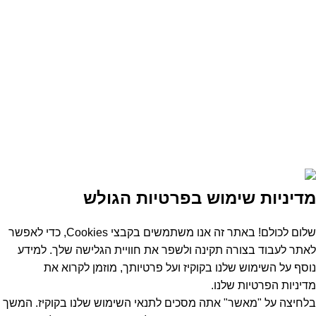
היתרונות שלנו
שירות ואחריות
ביטולים והחזרות
מדיניות פרטיות
שאלות נפוצות
מבצעים
רכישה באילת
כל הזכיות שמורות
SMART-IT
2026
שירותי מעבדה למחשבים
ניידים ושירותי מחשוב
לעסק ולבית.
|
מדיניות הפרטיות
מדיניות שימוש בפרטיות הגולש
שלום לכולם! באתר זה אנו משתמשים בקבצי Cookies, כדי לאפשר
לאתר לעבוד בצורה תקינה ולשפר את חוויית הגלישה שלך. למידע
נוסף על השימוש שלנו בקוקיז ועל פרטיותך, מוזמן לקרוא את
מדיניות
הפרטיות שלנו
.
בלחיצה על "מאשר" אתה מסכים לתנאי השימוש שלנו בקוקיז. המשך