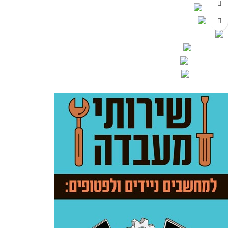
כתובת משרד: פתח תקוה - בתיאם מראש
(Response Time: 1ms (MPRT
כתובת מעבדה: פתח תקוה - בתיאם מראש
Contrast Ratio: 1000:1
משווק אילת: נקודת איסוף בלבד (בתיאם מראש)
Brightness: 300 nits
שירות לקוחות טלפוני: 054-46-27-277
Color Saturation: 110% sRGB
הודעות וואטסאפ: 054-7-588-234
מייל 24/7: support@webdot.co.il