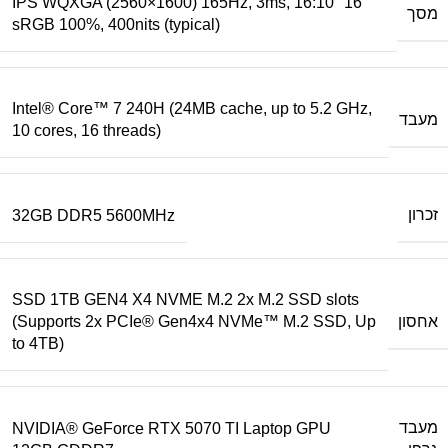
16" 16:10 IPS WQXGA (2560×1600) 165Hz, 3ms,
מסך
sRGB 100%, 400nits (typical)
Intel® Core™ 7 240H (24MB cache, up to 5.2 GHz,
מעבד
10 cores, 16 threads)
זכרון
32GB DDR5 5600MHz
SSD 1TB GEN4 X4 NVME M.2 2x M.2 SSD slots
אחסון
(Supports 2x PCIe® Gen4x4 NVMe™ M.2 SSD, Up
to 4TB)
מעבד
NVIDIA® GeForce RTX 5070 TI Laptop GPU