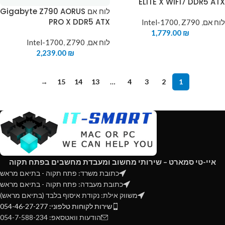
ELITE X WIFI7 DDR5 ATX
לוח אם Gigabyte Z790 AORUS
PRO X DDR5 ATX
לוח אם
,
Z790
,
Intel-1700
1,779.00
₪
לוח אם
,
Z790
,
Intel-1700
2,239.00
₪
→
15
14
13
…
4
3
2
1
איי-טי סמארט – שירותי מחשוב ומעבדת מחשבים בפתח תקוה
כתובת משרד: פתח תקוה - בתיאם מראש
כתובת מעבדה: פתח תקוה - בתיאם מראש
משווק אילת: נקודת איסוף בלבד (בתיאם מראש)
שירות לקוחות טלפוני: 054-46-27-277
הודעות וואטסאפ: 054-7-588-234