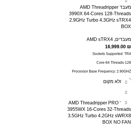
System Memory Specification: 3200MHZ
מעבד AMD Threadripper
3990X 64-Cores 128-Threads
PCI Express Version: PCIe 4.0
2.9GHz Turbo 4.3GHz sTRX4
CMOS: TSMC 7nm FinFET
BOX
Thermal Solution (PIB): No
מעבדים
,
AMD sTRX4
16,999.00
₪
Sockets Supported:
TR4
Core-64 Threads-128
Processor Base Frequency: 2.90GHZ
Max Turbo Frequency: 4.30GHZ
Cache: 256MB
Configurable TDP-down: 280W
מעבד AMD Threadripper PRO
System Memory Specification: 3200MHZ
3955WX 16-Cores 32-Threads
3.5GHz Turbo 4.2GHz sWRX8
PCI Express Version: PCIe 4.0
BOX NO FAN
Package: sTRX4