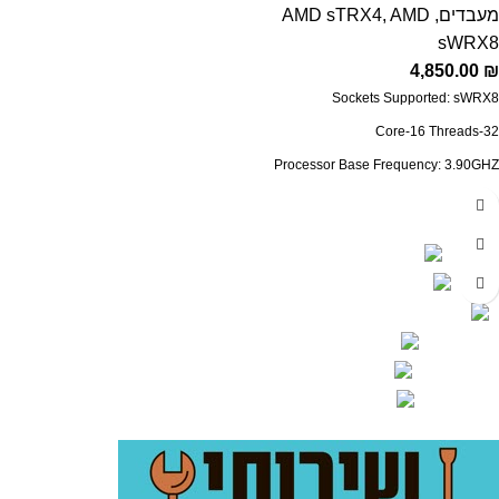
Thermal Solution (PIB): Not included
מעבדים
,
AMD
,
AMD sTRX4
sWRX8
4,850.00
₪
Sockets Supported: sWRX8
Core-16 Threads-32
Processor Base Frequency: 3.90GHZ
Max Turbo Frequency: 4.50GHZ
איי-טי סמארט – שירותי מחשוב ומעבדת מחשבים בפתח תקוה
Cache: 64MB
כתובת משרד: פתח תקוה - בתיאם מראש
Configurable TDP-down: 280W
כתובת מעבדה: פתח תקוה - בתיאם מראש
System Memory Specification: 3200MHZ
משווק אילת: נקודת איסוף בלבד (בתיאם מראש)
PCI Express Version: PCIe 4.0
שירות לקוחות טלפוני: 054-46-27-277
Package: sTRX4
הודעות וואטסאפ: 054-7-588-234
Thermal Solution (PIB): Not included
מייל 24/7: support@webdot.co.il