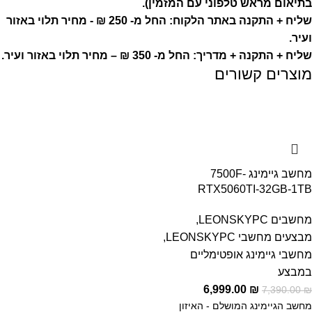
בתיאום מראש טלפוני עם המזמין).
שליח + התקנה באתר הלקוח: החל מ- 250 ₪ - מחיר תלוי באזור
ועיר.
שליח + התקנה + מדריך: החל מ- 350 ₪ – מחיר תלוי באזור ועיר.
מוצרים קשורים
-5%
מחשב גיימינג 7500F-
RTX5060TI-32GB-1TB
מחשבים LEONSKYPC
,
מבצעים מחשבי LEONSKYPC
,
מחשבי גיימינג אופטימליים
במבצע
6,999.00
₪
7,390.00
₪
מחשב הגיימינג המושלם - האיזון