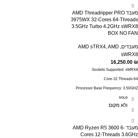
מעבד AMD Threadripper PRO
3975WX 32-Cores 64-Threads
3.5GHz Turbo 4.2GHz sWRX8
BOX NO FAN
מעבדים
,
AMD
,
AMD sTRX4
sWRX8
16,250.00
₪
Sockets Supported: sWRX8
Core-32 Threads-64
Processor Base Frequency: 3.50GHZ
Max Turbo Frequency: 4.20GHZ
SOLD OUT
Cache: 128MB
Configurable TDP-down: 280W
System Memory Specification: 3200MHZ
מעבד AMD Ryzen R5 3600 6-
Cores 12-Threads 3.6GHz
PCI Express Version: PCIe 4.0