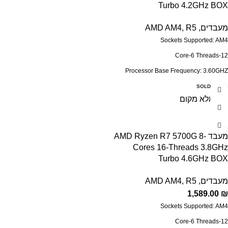
Turbo 4.2GHz BOX
Package: sTRX4
Thermal Solution (PIB): Not included
מעבדים
,
R5
,
AMD AM4
Sockets Supported:
AM4
Core-6 Threads-12
Processor Base Frequency: 3.60GHZ
Max Turbo Frequency: 4.20GHZ
SOLD OUT
Cache: 32MB
Configurable TDP-down: 65W
System Memory Specification: 3200MHZ
מעבד AMD Ryzen R7 5700G 8-
Cores 16-Threads 3.8GHz
PCI Express Version: PCIe 4.0
Turbo 4.6GHz BOX
CMOS: TSMC 7nm FinFET
Thermal Solution (PIB): Yes, Wraith
מעבדים
,
R5
,
AMD AM4
Stealth
1,589.00
₪
Sockets Supported:
AM4
Core-6 Threads-12