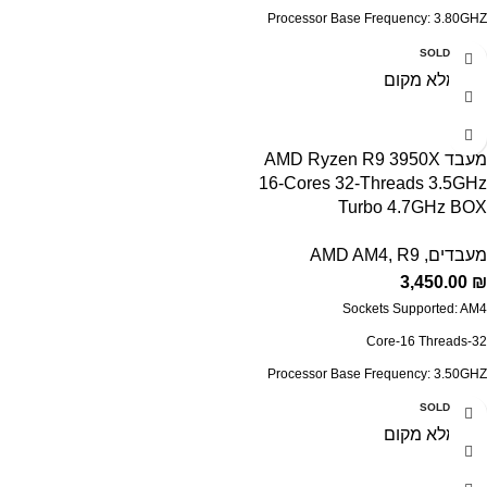
Processor Base Frequency: 3.80GHZ
Max Turbo Frequency: 4.60GHZ
SOLD OUT
Cache: 16MB
Configurable TDP-down: 65W
Radeon™ Vega 8 Processor Graphics
מעבד AMD Ryzen R9 3950X
16-Cores 32-Threads 3.5GHz
System Memory Specification: 3200MHZ
Turbo 4.7GHz BOX
PCI Express Version: PCIe 3.0
CMOS: TSMC 7nm FinFET
מעבדים
,
R9
,
AMD AM4
Thermal Solution (PIB): Wraith Stealth
3,450.00
₪
Sockets Supported:
AM4
Core-16 Threads-32
Processor Base Frequency: 3.50GHZ
Max Turbo Frequency: 4.70GHZ
SOLD OUT
Cache: 64MB
Configurable TDP-down: 105W