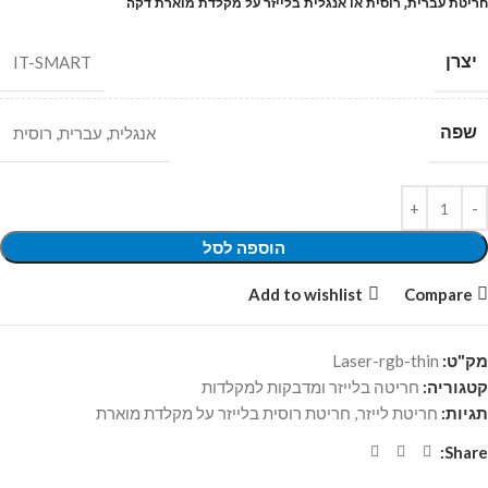
חריטת עברית, רוסית או אנגלית בלייזר על מקלדת מוארת דקה
יצרן
IT-SMART
שפה
אנגלית
,
עברית
,
רוסית
הוספה לסל
Add to wishlist
Compare
מק"ט:
Laser-rgb-thin
קטגוריה:
חריטה בלייזר ומדבקות למקלדות
תגיות:
חריטת לייזר
,
חריטת רוסית בלייזר על מקלדת מוארת
Share: