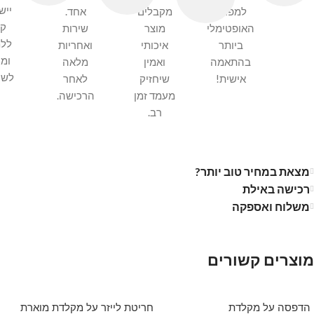
ייש
למפרט
מקבלים
אחד.
קל
האופטימלי
מוצר
שירות
ללמ
ביותר
איכותי
ואחריות
ומה
בהתאמה
ואמין
מלאה
לשי
אישית!
שיחזיק
לאחר
מעמד זמן
הרכישה.
רב.
מצאת במחיר טוב יותר?
רכישה באילת
משלוח ואספקה
מוצרים קשורים
הדפסה על מקלדת
חריטת לייזר על מקלדת מוארת