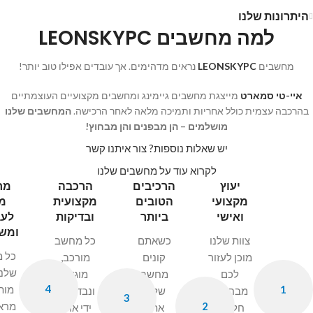
היתרונות שלנו
למה מחשבים LEONSKYPC
מחשבים
LEONSKYPC
נראים מדהימים. אך עובדים אפילו טוב יותר!
איי-טי סמארט
מייצגת מחשבים גיימינג ומחשבים מקצועיים העוצמתיים
בהרכבה עצמית כולל אחריות ותמיכה מלאה לאחר הרכישה.
המחשבים שלנו
מושלמים – הן מבפנים והן מבחוץ!
יש שאלות נוספות? צור איתנו קשר
לקרוא עוד על מחשבים שלנו
יעוץ
הרכיבים
הרכבה
מח
מקצועי
הטובים
מקצועית
מו
ואישי
ביותר
ובדיקות
לעב
ומש
צוות שלנו
כשאתם
כל מחשב
כל 
מוכן לעזור
קונים
מורכב,
שלנו
לכם
מחשב
מוגדר
4
1
מות
מבחירת
שלנו,
ונבדק על
3
2
מרא
חלקים
אתם
ידי אדם