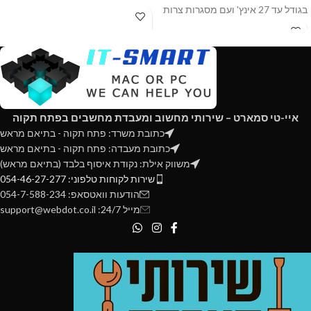
בגודל עד 27 אינץ' ועם מסגרות צרות
Curve: 1800R
מאוד או ללא מסגרת. חשוב לציין שעל
Frame Rate: 100Hz
המשתמש יהיה להתאים את המסכים
(Response Time: 1ms (MPRT
אחד לשני בצורה מושלמת כך שהם
יהיו צמודים זה לזה.
Contrast Ratio: 2500:1
Brightness: 300 nits
Color Gamut: 100% sRGB
איי-טי סמארט – שירותי מחשוב ומעבדת מחשבים בפתח תקוה
FreeSync technology supported
כתובת משרד: פתח תקוה - בתיאם מראש
כתובת מעבדה: פתח תקוה - בתיאם מראש
Speakers: No
משווק אילת: נקודת איסוף בלבד (בתיאם מראש)
שירות לקוחות טלפוני: 054-46-27-277
הודעות וואטסאפ: 054-7-588-234
מייל 24/7: support@webdot.co.il