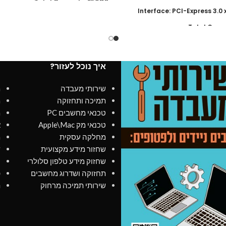
Total Capacity: 250GB
Interface: PCI-Express 3.0 
Warranty: Limited 3 years
Total Capa
Read Speed: up to 3000 MB/s
Warranty: Limi
Write speed: up to 1300 MB/s
Read Speed : up t
איך נוכל לעזור?
מ
TRIM & S.M.A.R.T supported
Write speed : up 
שירותי מעבדה
מ
TRIM & S.M.A.R.
תמיכה ותחזוקה
מ
NAND: 96-l
טכנאי מחשבים PC
מ
טכנאי מק Apple\Mac
א
מחלקה עסקית
מ
שחזור מידע מקצועית
ש
שחזוק מידע טלפון סלולרי
כ
תחזוקה ושדרוג מחשבים
פ
שירותי תמיכה מרחוק
ת