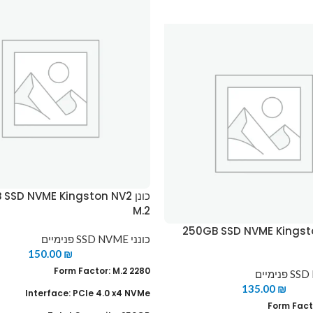
כונן SSD NVME Kingston NV2
M.2
250GB SSD NVME Kingston N
כונני SSD NVME פנימיים
150.00
₪
Form Factor: M.2 2280
135.00
₪
Interface: PCIe 4.0 x4 NVMe
Form Fact