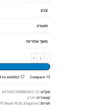
צבע
תאורה
משך אחריות
 to wishlist
Compare
מק"ט:
KF560C30BBEAK2-32
קטגוריה:
זיכרון
תגיות:
(64GB (2x32GB
Kingston
,
RY Beast RGB