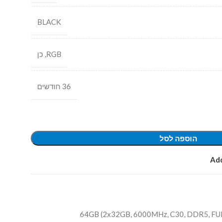
BLACK
RGB
,
כן
36 חודשים
הוספה לסל
Add
,
6000MHz
,
C30
,
DDR5
,
FU