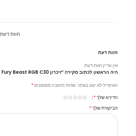
חוות דעת (0
חוות דעת
אין עדיין חוות דעת.
היה הראשון לכתוב סקירה “זיכרון Kingston 64GB (2x32GB) DDR5 6000MHz Fury Beast RGB C30”
*
האימייל לא יוצג באתר.
שדות החובה מסומנים
*
הדירוג שלך
*
הביקורת שלך