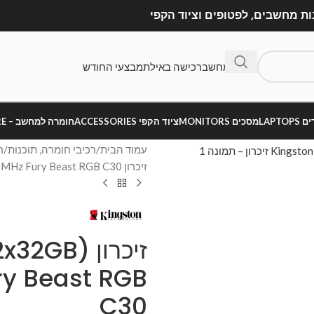
בנה מחשב
רכישה באילת
מבצעי החודש
LAPT
מסכים MONITORS
ציוד הקפי ACCESSORIES
חומרה למחשב – HARDWARE
עמוד הבית
רכיבי חומרה, תוכנות
ר
זיכרון Kingston 64GB (2x32GB) DDR5 6000MHz Fury Beast RGB C30
זיכרון GB
y Beast RGB
C30