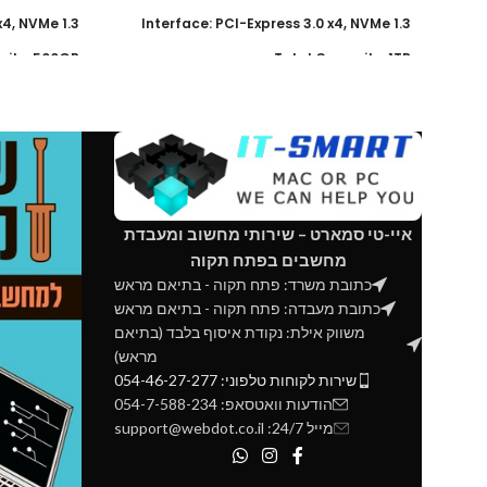
x4, NVMe 1.3
Interface: PCI-Express 3.0 x4, NVMe 1.3
city: 500GB
Total Capacity: 1TB
ted 3-years
Warranty: Limited 5-years
o 2100 MB/s
Read Speed : up to 3500 MB/s
to 1700 MB/s
Write speed : up to 2900 MB/s
T supported
TRIM & S.M.A.R.T supported
ayer 3D TLC
NAND: 96-layer 3D TLC
איי-טי סמארט – שירותי מחשוב ומעבדת
מחשבים בפתח תקוה
כתובת משרד: פתח תקוה - בתיאם מראש
כתובת מעבדה: פתח תקוה - בתיאם מראש
משווק אילת: נקודת איסוף בלבד (בתיאם
מראש)
שירות לקוחות טלפוני: 054-46-27-277
הודעות וואטסאפ: 054-7-588-234
מייל 24/7: support@webdot.co.il