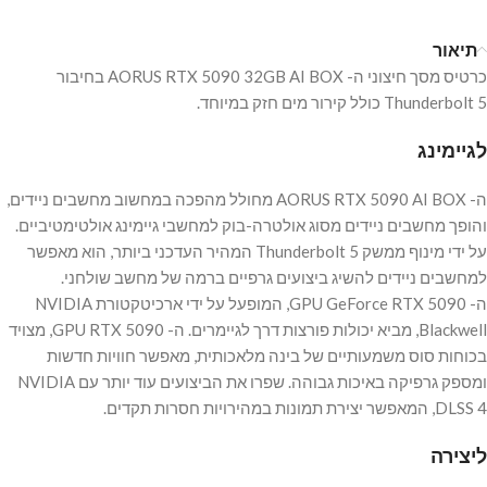
תיאור
כרטיס מסך חיצוני ה- AORUS RTX 5090 32GB AI BOX בחיבור
Thunderbolt 5 כולל קירור מים חזק במיוחד.
לגיימינג
ה- AORUS RTX 5090 AI BOX מחולל מהפכה במחשוב מחשבים ניידים,
והופך מחשבים ניידים מסוג אולטרה-בוק למחשבי גיימינג אולטימטיביים.
על ידי מינוף ממשק Thunderbolt 5 המהיר העדכני ביותר, הוא מאפשר
למחשבים ניידים להשיג ביצועים גרפיים ברמה של מחשב שולחני.
ה- GPU GeForce RTX 5090, המופעל על ידי ארכיטקטורת NVIDIA
Blackwell, מביא יכולות פורצות דרך לגיימרים. ה- GPU RTX 5090, מצויד
בכוחות סוס משמעותיים של בינה מלאכותית, מאפשר חוויות חדשות
ומספק גרפיקה באיכות גבוהה. שפרו את הביצועים עוד יותר עם NVIDIA
DLSS 4, המאפשר יצירת תמונות במהירויות חסרות תקדים.
ליצירה