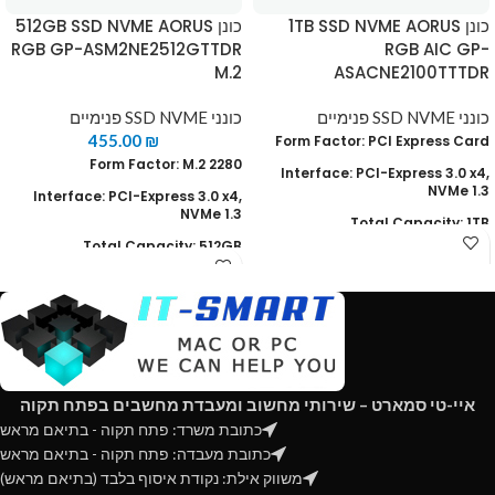
כונן 1TB SSD NVME AORUS
כונן 512GB SSD NVME AORUS
RGB GP-ASM2NE2512GTTDR
RGB AIC GP-
M.2
ASACNE2100TTTDR
כונני SSD NVME פנימיים
כונני SSD NVME פנימיים
455.00
₪
Form Factor: PCl Express Card
Form Factor: M.2 2280
Interface: PCI-Express 3.0 x4,
NVMe 1.3
Interface: PCI-Express 3.0 x4,
NVMe 1.3
Total Capacity: 1TB
Total Capacity: 512GB
Read Speed : up to 3480 MB/s
Warranty: Limited 5-years
Write speed : up to 3080 MB/s
Read Speed : up to 3480 MB/s
TRIM & S.M.A.R.T supported
Write speed : up to 2000 MB/s
(AES 256-bit Hardware
Encryption Self-Encrypting Drive
TRIM & S.M.A.R.T supported
(SED
איי-טי סמארט – שירותי מחשוב ומעבדת מחשבים בפתח תקוה
AES 256 supported
כתובת משרד: פתח תקוה - בתיאם מראש
כתובת מעבדה: פתח תקוה - בתיאם מראש
משווק אילת: נקודת איסוף בלבד (בתיאם מראש)