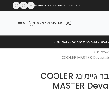
מאגר ידע
מרכז ההורדות
שאלות נפוצות
0.00
₪
LOGIN / REGISTER
תוכנות למחשב SOFTWARE
גיימרים
סט מקלדת ועכבר גיימינג COOLER
MASTER Devas