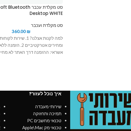
סט מקלדת עכבר Bluetooth
Desktop WHITE
סט מקלדת ועכבר
360.00
₪
למה לקנות אצלנו? 1. שירות 
ומחירים אטרקטיביים 2. הזמ
אשראי: ההזמנה דרך האתר לא מחי
איך נוכל לעזור?
מ
שירותי מעבדה
מ
תמיכה ותחזוקה
מ
טכנאי מחשבים PC
מ
טכנאי מק Apple\Mac
א