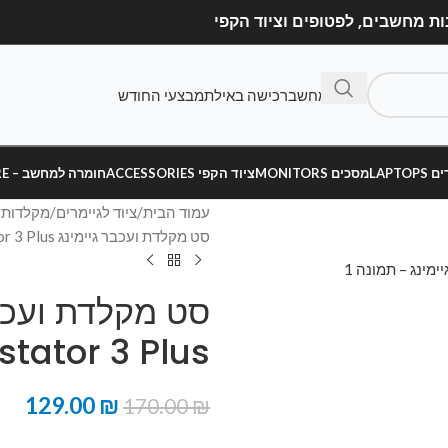
בנה מחשב
רכישה באילת
מבצעי החודש
LAPT
מסכים MONITORS
ציוד הקפי ACCESSORIES
חומרה למחשב – HARDWARE
עמוד הבית
ציוד לגיימרים
מקלדות ל
סט מקלדת ועכבר גיימינג COOLER MASTER Devastator 3 Plus
tator 3 Plus
129.00
₪
170.00
₪