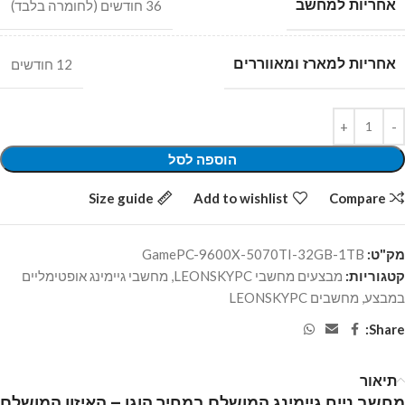
אחריות למחשב
36 חודשים (לחומרה בלבד)
אחריות למארז ומאווררים
12 חודשים
הוספה לסל
Size guide
Add to wishlist
Compare
מק"ט:
GamePC-9600X-5070TI-32GB-1TB
קטגוריות:
מבצעים מחשבי LEONSKYPC
,
מחשבי גיימינג אופטימליים
במבצע
,
מחשבים LEONSKYPC
Share:
תיאור
מחשב נייח גיימינג המושלם במחיר הוגן – האיזון המושלם