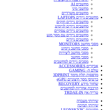
מחשבים AI
מחשבי מיני
מחשבים משרדיים
מחשבים ניידים LAPTOPS
מחשבים ניידים חזקים
מחשבים ניידים לגיימינג
מחשבים ניידים עסקיים
מחשבים ניידים עם מסך מגע
מחשבים ניידים
מסכי מחשב MONITORS
מסכי מחשב גיימינג
מסכי מחשב ליצירות
מסכי מחשב
מסכים ניידים למחשבים
אביזרים ACCESSORIES
עולם ה- GAMING
מדפסות תלת מימד 3DPRINT
כרטיסי מסך חיצוניים eGPU
שחזור מידע RECOVERY
הרכבת אחריות למחשבים
טרייד-אין TRDAE-IN
שירותי מעבדה
שירותי תמיכה
מחשבים LEONSKYPC