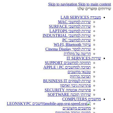
Skip to navigation
Skip to main content
שירותים ומוצרים שלנו
מעבדה LAB SERVICES
שירות למחשבי MAC
שירות למחשבי SURFACE
שירות למחשבי LAPTOPS
שירות למחשבי INDUSTRIAL
שירות למחשבי PC
עיקור WI-FI, Bluetooth
שירות למסך Cinema Display
חריטה על מקלדת
שירות IT SERVICES
תחזוקה למחשבים SUPPORT
תמיכה למחשבים APPLE \ PC
טכנאי מחשבים
תמיכה מרחוק
שירות לעסקים BUSINESS IT
פתרונות גיבוי ואחסון
פתרונות אבטחה SECURITY
שירותי תוכנה SOFTWARE
מחשבים COMPUTERS
מחשבים LEONSKYPC
מחשבים מקצועיים
תחנות עבודה מקצועיות