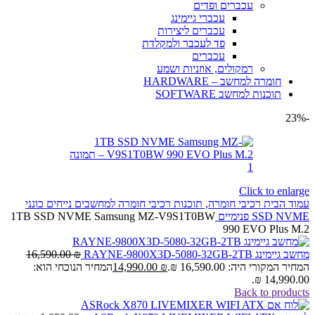
עכברים ופדים
עכברי גיימינג
עכברים ליצירות
פד לעכבר ולמקלדת
עכברים
רמקולים, אוזניות ושמע
חומרה למחשב – HARDWARE
תוכנות למחשב SOFTWARE
-23%
Click to enlarge
עמוד הבית
רכיבי חומרה, תוכנות
רכיבי חומרה למחשבים נייחים
כונני
SSD NVME פנימיים
1TB SSD NVME Samsung MZ-V9S1T0BW
990 EVO Plus M.2
מחשב גיימינג RAYNE-9800X3D-5080-32GB-2TB
₪
16,590.00
המחיר המקורי היה: 16,590.00 ₪.
₪
14,990.00
המחיר הנוכחי הוא:
14,990.00 ₪.
Back to products