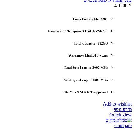
כונני SSD NVME פנימיים
410.00
₪
Form Factor: M.2 2280
Interface: PCI-Express 3.0 x4, NVMe 1.3
Total Capacity: 512GB
Warranty: Limited 3-years
Read Speed : up to 3000 MB/s
Write speed : up to 1800 MB/s
TRIM & S.M.A.R.T supported
Add to wishlist
מידע נוסף
Quick view
Compare