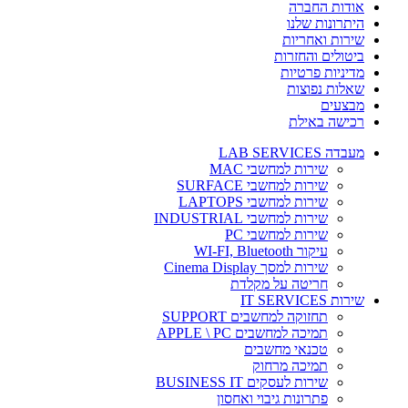
אודות החברה
היתרונות שלנו
שירות ואחריות
ביטולים והחזרות
מדיניות פרטיות
שאלות נפוצות
מבצעים
רכישה באילת
מעבדה LAB SERVICES
שירות למחשבי MAC
שירות למחשבי SURFACE
שירות למחשבי LAPTOPS
שירות למחשבי INDUSTRIAL
שירות למחשבי PC
עיקור WI-FI, Bluetooth
שירות למסך Cinema Display
חריטה על מקלדת
שירות IT SERVICES
תחזוקה למחשבים SUPPORT
תמיכה למחשבים APPLE \ PC
טכנאי מחשבים
תמיכה מרחוק
שירות לעסקים BUSINESS IT
פתרונות גיבוי ואחסון