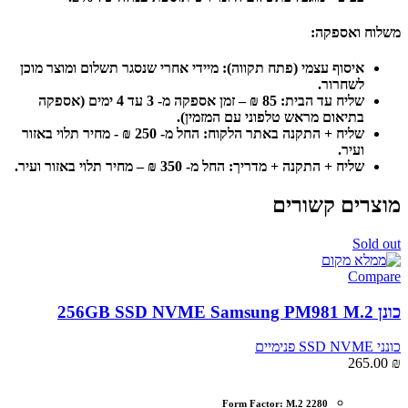
משלוח ואספקה:
איסוף עצמי (פתח תקווה):
מיידי אחרי שנסגר תשלום ומוצר מוכן
לשחרור.
שליח עד הבית: 85 ₪ – זמן אספקה מ- 3 עד 4 ימים (אספקה
בתיאום מראש טלפוני עם המזמין).
שליח + התקנה באתר הלקוח: החל מ- 250 ₪ - מחיר תלוי באזור
ועיר.
שליח + התקנה + מדריך: החל מ- 350 ₪ – מחיר תלוי באזור ועיר.
מוצרים קשורים
Sold out
Compare
כונן 256GB SSD NVME Samsung PM981 M.2
כונני SSD NVME פנימיים
265.00
₪
Form Factor: M.2 2280