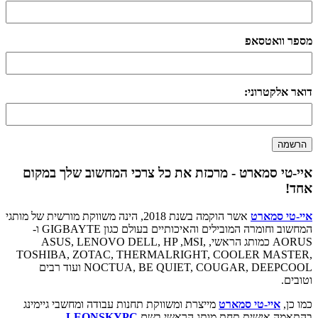
מספר וואטסאפ
דואר אלקטרוני:
איי-טי סמארט - מרכזת את כל צרכי המחשוב שלך במקום
אחד!
איי-טי סמארט
אשר הוקמה בשנת 2018, הינה משווקת מורשית של מותגי
המחשוב וחומרה המובילים והאיכותיים בעולם כגון GIGBAYTE ו-
AORUS כמותג הראשי, ASUS, LENOVO DELL, HP ,MSI,
TOSHIBA, ZOTAC, THERMALRIGHT, COOLER MASTER,
NOCTUA, BE QUIET, COUGAR, DEEPCOOL ועוד רבים
וטובים.
כמו כן,
איי-טי סמארט
מייצרת ומשווקת תחנות עבודה ומחשבי גיימינג
בהתאמה אישית תחת מותג הראשי בשם
LEONSKYPC
.