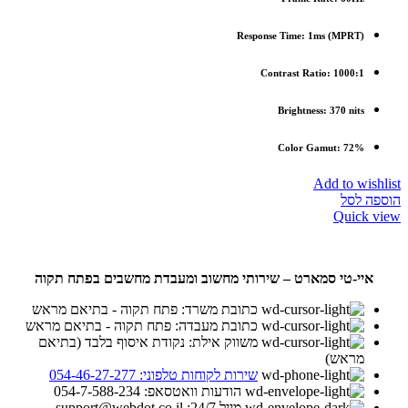
(Response Time: 1ms (MPRT
Contrast Ratio: 1000:1
Brightness: 370 nits
Color Gamut: 72%
Add to wishlist
הוספה לסל
Quick view
איי-טי סמארט – שירותי מחשוב ומעבדת מחשבים בפתח תקוה
כתובת משרד: פתח תקוה - בתיאם מראש
כתובת מעבדה: פתח תקוה - בתיאם מראש
משווק אילת: נקודת איסוף בלבד (בתיאם
מראש)
שירות לקוחות טלפוני: 054-46-27-277
הודעות וואטסאפ: 054-7-588-234
מייל 24/7: support@webdot.co.il