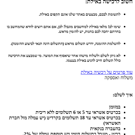
חשוב לרכישה באילת:
לתשומת לבכם, מבצעים באתר שלנו אינם תקפים באילת.
שימו לב! מלאי באילת למחשבים מוגבל! לכן, אם אתם רוצים לוודא שהמחשב בו
בחרתם יחכה לכם בחנות, יש להזמין מראש.
להשלמת ההזמנה, ידרש תשלום מראש (התשלום הינה תנאי לביצוע ההזמנה).
לא ניתן לשלם ולשלוח מישהו אחר שיאסוף את המוצר. מי שמבצע את הרכישה
כולל תשלום חייב להגיע באילת בעצמו.
עוד פרטים על רכשיה באילת
משלוח ואספקה
איך לשלם:
במזומן
בכרטיס אשראי עד 5 או 6 תשלומים ללא ריבית
בכרטיס אשראי עד 18 תשלומים בקרדיט (יש עמלה מול חברת
האשראי)
בהעברה בנקאית
בביט - מוגבל בתשלום היומי ויש תוספת עמלה של 2%.