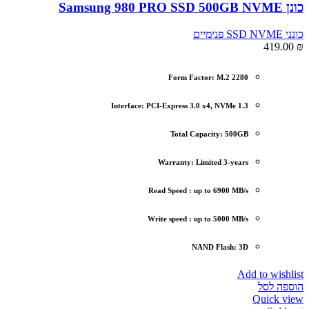
כונן Samsung 980 PRO SSD 500GB NVME
כונני SSD NVME פנימיים
419.00
₪
Form Factor: M.2 2280
Interface: PCI-Express 3.0 x4, NVMe 1.3
Total Capacity: 500GB
Warranty: Limited 3-years
Read Speed : up to 6900 MB/s
Write speed : up to 5000 MB/s
NAND Flash: 3D
Add to wishlist
הוספה לסל
Quick view