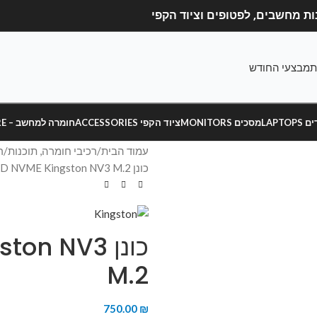
ת
מבצעי החודש
LAPT
מסכים MONITORS
ציוד הקפי ACCESSORIES
חומרה למחשב – HARDWARE
עמוד הבית
רכיבי חומרה, תוכנות
ר
כונן 1TB SSD NVME Kingston NV3 M.2
כונן n NV3
M.2
750.00
₪