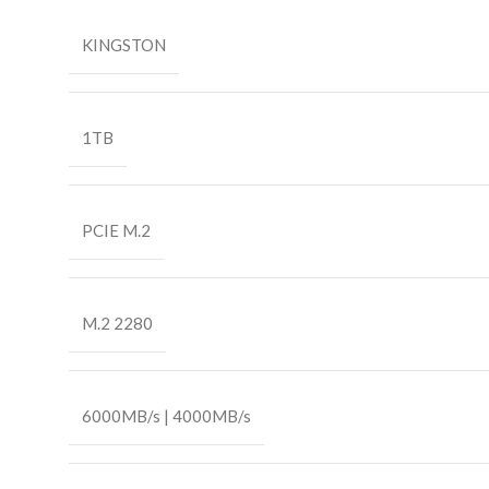
KINGSTON
1TB
PCIE M.2
M.2 2280
6000MB/s | 4000MB/s