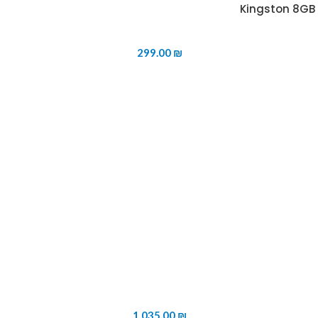
299.00
₪
1,035.00
₪