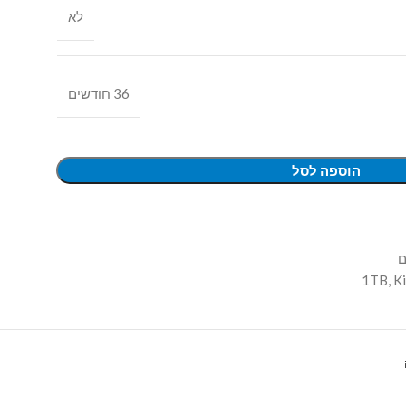
לא
36 חודשים
הוספה לסל
1TB
,
K