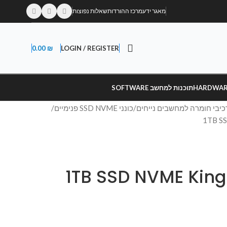
מאגר ידע
מרכז ההורדות
שאלות נפוצות
0.00
₪
LOGIN / REGISTER
תוכנות למחשב SOFTWARE
כיבי חומרה למחשבים נייחים
כונני SSD NVME פנימיים
1TB SSD NVME Kingsto