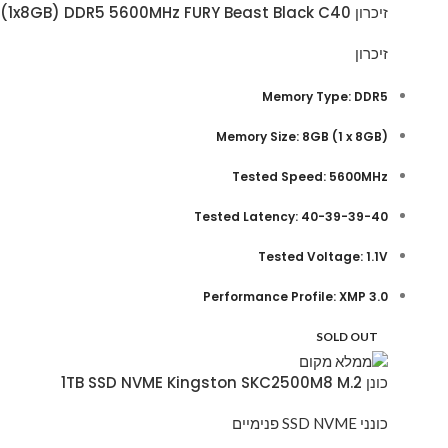
זיכרון Kingston 8GB (1x8GB) DDR5 5600MHz FURY Beast Black C40
זיכרון
Memory Type: DDR5
(Memory Size: 8GB (1 x 8GB
Tested Speed: 5600MHz
Tested Latency: 40-39-39-40
Tested Voltage: 1.1V
Performance Profile: XMP 3.0
SOLD OUT
כונן 1TB SSD NVME Kingston SKC2500M8 M.2
כונני SSD NVME פנימיים