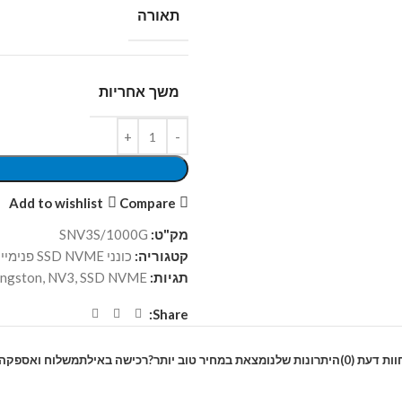
תאורה
משך אחריות
Add to wishlist
Compare
מק"ט:
SNV3S/1000G
קטגוריה:
כונני SSD NVME פנימיים
תגיות:
SSD NVME
,
NV3
,
ingston
Share:
וות דעת (0)
היתרונות שלנו
מצאת במחיר טוב יותר?
רכישה באילת
משלוח ואספקה