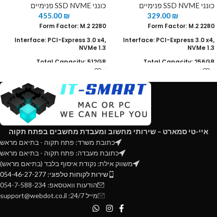
כונני SSD NVME פנימיים
כונני SSD NVME פנימיים
455.00
₪
329.00
₪
Form Factor: M.2 2280
Form Factor: M.2 2280
Interface: PCI-Express 3.0 x4,
Interface: PCI-Express 3.0 x4,
NVMe 1.3
NVMe 1.3
Total Capacity: 512GB
Total Capacity: 256GB
Warranty: Limited 5-years
Warranty: Limited 5-years
Read Speed : up to 3480 MB/s
Read Speed : up to 3100 MB/s
Write speed : up to 2000 MB/s
Write speed : up to 1050 MB/s
TRIM & S.M.A.R.T supported
TRIM & S.M.A.R.T supported
איי-טי סמארט – שירותי מחשוב ומעבדת מחשבים בפתח תקוה
AES 256 supported
AES 256 supported
כתובת משרד: פתח תקוה - בתיאם מראש
כתובת מעבדה: פתח תקוה - בתיאם מראש
משווק אילת: נקודת איסוף בלבד (בתיאם מראש)
שירות לקוחות טלפוני: 054-46-27-277
הודעות וואטסאפ: 054-7-588-234
מייל 24/7: support@webdot.co.il