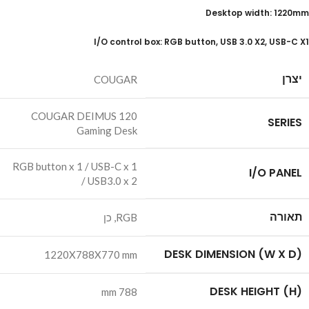
Desktop width: 1220mm
I/O control box: RGB button, USB 3.0 X2, USB-C X1
יצרן
COUGAR
COUGAR DEIMUS 120
SERIES
Gaming Desk
RGB button x 1 / USB-C x 1
I/O PANEL
/ USB3.0 x 2
תאורה
RGB
,
כן
(DESK DIMENSION (W X D
1220X788X770 mm
(DESK HEIGHT (H
mm 788