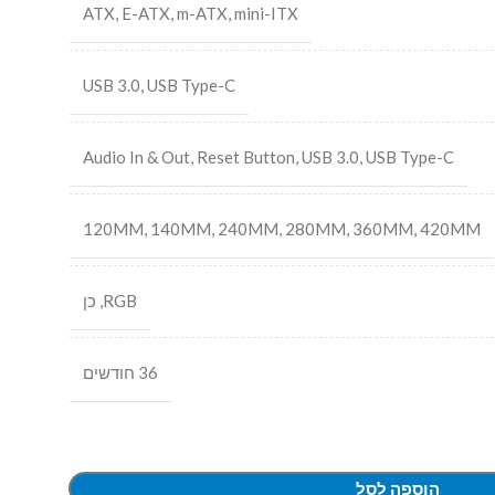
ATX
,
E-ATX
,
m-ATX
,
mini-ITX
USB 3.0
,
USB Type-C
Audio In & Out
,
Reset Button
,
USB 3.0
,
USB Type-C
120MM
,
140MM
,
240MM
,
280MM
,
360MM
,
420MM
RGB
,
כן
36 חודשים
הוספה לסל