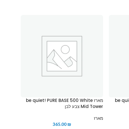
be quie
מארז be quiet! PURE BASE 500 White
מאר
Mid Tower צבע לבן
d Tower
צבע אפו
מארז
₪
365.00
מארז