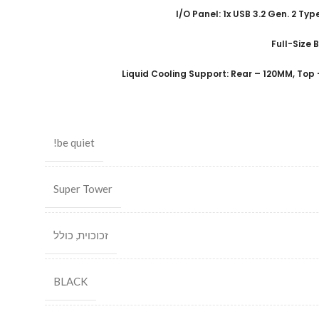
I/O Panel: 1x USB 3.2 Gen. 2 Typ
Full-Size
Liquid Cooling Support: Rear – 120MM, To
be quiet!
Super Tower
זכוכוית
,
כולל
BLACK