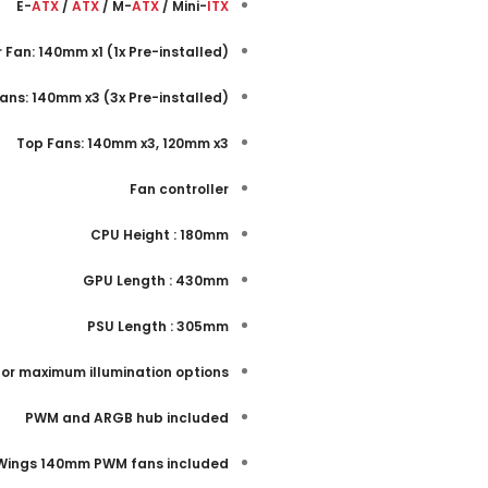
E-
ATX
/
ATX
/ M-
ATX
/ Mini-
ITX
(Rear Fan: 140mm x1 (1x Pre-installed
(Front Fans: 140mm x3 (3x Pre-installed
Top Fans: 140mm x3, 120mm x3
Fan controller
CPU Height : 180mm
GPU Length : 430mm
PSU Length : 305mm
for maximum illumination options
PWM and ARGB hub included
 Wings 140mm PWM fans included