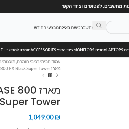
בנה מחשב
רכישה באילת
מבצעי החודש
LAPT
מסכים MONITORS
ציוד הקפי ACCESSORIES
חומרה למחשב – HARDWARE
עמוד הבית
רכיבי חומרה, תוכנות
ר
מארז Be quiet SHADOW BASE 800 FX Black Super Tower צבע שחור
מארז 800
Black Super Tower
1,049.00
₪