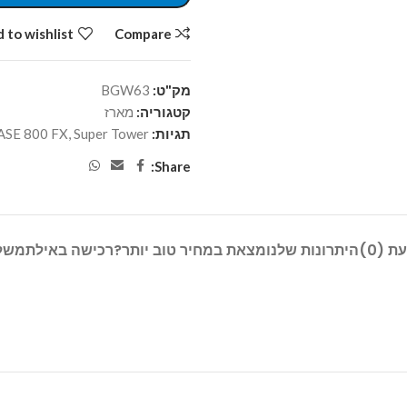
 to wishlist
Compare
מק"ט:
BGW63
קטגוריה:
מארז
תגיות:
Super Tower
,
SE 800 FX
Share:
ת (0)
היתרונות שלנו
מצאת במחיר טוב יותר?
רכישה באילת
משל