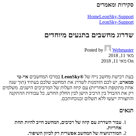
סקירות ומאמרים
Home
LeonSky-Support
LeonSky-Support
שדרוג מחשבים בתנעים מיוחדים
Posted by
Webmaster
מאי 11, 2018
On מאי 11, 2018
בעת רכישת מחשב נייח של
®LeonSky
במרכז המחשבים
איי-טי
סמארט
, יש לכם הזדמנות לשדרג את המחשב שלכם בעתיד (תוך שנה
אחת מתקופת האחריות) עם קיזוז העלות של המרכיבים הישנים. משלמים
רק את ההבדל בין הרכיב הישן לבין החלק החדש, כל עבודות ההתקנה
והתצורה ייעשו ללא תשלום ובנוכחותכם.
תנאים
עבור השדרוג עם קיזוז של רכיבים, המחשב חייב להיות תחת
אחריות.
המודרניזציה של המחשב אפשרית רק לכיוון השיפור.