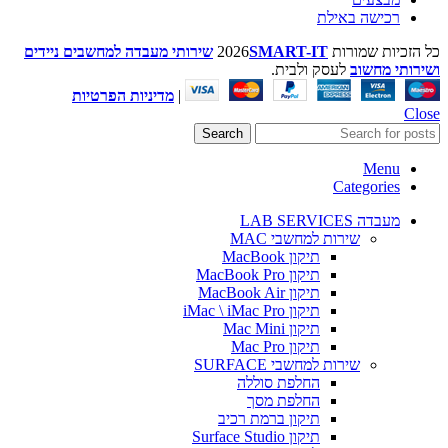
רכישה באילת
כל הזכיות שמורות
SMART-IT
2026
שירותי מעבדה למחשבים ניידים
ושירותי מחשוב
לעסק ולבית.
|
מדיניות הפרטיות
Close
Search
Menu
Categories
מעבדה LAB SERVICES
שירות למחשבי MAC
תיקון MacBook
תיקון MacBook Pro
תיקון MacBook Air
תיקון iMac \ iMac Pro
תיקון Mac Mini
תיקון Mac Pro
שירות למחשבי SURFACE
החלפת סוללה
החלפת מסך
תיקון ברמת רכיב
תיקון Surface Studio