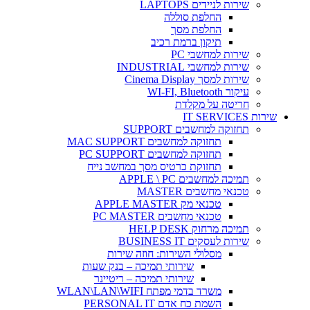
שירות לניידים LAPTOPS
החלפת סוללה
החלפת מסך
תיקון ברמת רכיב
שירות למחשבי PC
שירות למחשבי INDUSTRIAL
שירות למסך Cinema Display
עיקור WI-FI, Bluetooth
חריטה על מקלדת
שירות IT SERVICES
תחזוקה למחשבים SUPPORT
תחזוקה למחשבים MAC SUPPORT
תחזוקה למחשבים PC SUPPORT
תחזוקת כרטיס מסך במחשב נייח
תמיכה למחשבים APPLE \ PC
טכנאי מחשבים MASTER
טכנאי מק APPLE MASTER
טכנאי מחשבים PC MASTER
תמיכה מרחוק HELP DESK
שירות לעסקים BUSINESS IT
מסלולי השירות: חוזה שירות
שירותי תמיכה – בנק שעות
שירותי תמיכה – ריטיינר
משרד בדמי מפתח WLAN\LAN\WIFI
השמת כח אדם PERSONAL IT