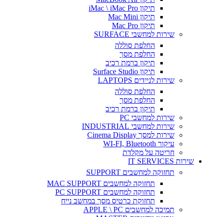
תיקון iMac \ iMac Pro
תיקון Mac Mini
תיקון Mac Pro
שירות למחשבי SURFACE
החלפת סוללה
החלפת מסך
תיקון ברמת רכיב
תיקון Surface Studio
שירות לניידים LAPTOPS
החלפת סוללה
החלפת מסך
תיקון ברמת רכיב
שירות למחשבי PC
שירות למחשבי INDUSTRIAL
שירות למסך Cinema Display
עיקור WI-FI, Bluetooth
חריטה על מקלדת
שירות IT SERVICES
תחזוקה למחשבים SUPPORT
תחזוקה למחשבים MAC SUPPORT
תחזוקה למחשבים PC SUPPORT
תחזוקת כרטיס מסך במחשב נייח
תמיכה למחשבים APPLE \ PC