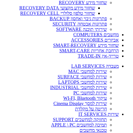
שחזור מידע RECOVERY
שחזור מידע מקצועי RECOVERY DATA
שחזור טלפון סלולרי RECOVERY CELL
פתרונות גיבוי ואחסון BACKUP
פתרונות אבטחה SECURITY
שירותי תוכנה SOFTWARE
מחשבים COMPUTERS
אביזרים ACCESSORIES
שחזור מידע SMART-RECOVERY
הרחבת אחריות SMART-CARE
טרייד-אין TRADE-IN
מעבדה LAB SERVICES
שירות למחשבי MAC
שירות למחשבי SURFACE
שירות למחשבי LAPTOPS
שירות למחשבי INDUSTRIAL
שירות למחשבי PC
עיקור WI-FI, Bluetooth
שירות למסך Cinema Display
חריטה על מקלדת
שירות IT SERVICES
תחזוקה למחשבים SUPPORT
תמיכה למחשבים APPLE \ PC
טכנאי מחשבים