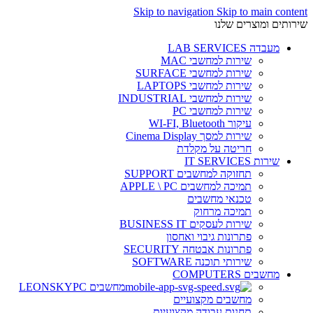
Skip to navigation
Skip to main content
שירותים ומוצרים שלנו
מעבדה LAB SERVICES
שירות למחשבי MAC
שירות למחשבי SURFACE
שירות למחשבי LAPTOPS
שירות למחשבי INDUSTRIAL
שירות למחשבי PC
עיקור WI-FI, Bluetooth
שירות למסך Cinema Display
חריטה על מקלדת
שירות IT SERVICES
תחזוקה למחשבים SUPPORT
תמיכה למחשבים APPLE \ PC
טכנאי מחשבים
תמיכה מרחוק
שירות לעסקים BUSINESS IT
פתרונות גיבוי ואחסון
פתרונות אבטחה SECURITY
שירותי תוכנה SOFTWARE
מחשבים COMPUTERS
מחשבים LEONSKYPC
מחשבים מקצועיים
תחנות עבודה מקצועיות