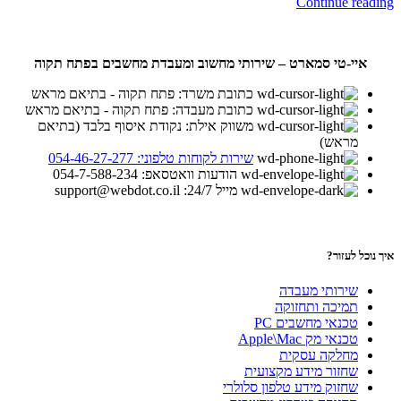
Continue reading
איי-טי סמארט – שירותי מחשוב ומעבדת מחשבים בפתח תקוה
כתובת משרד: פתח תקוה - בתיאם מראש
כתובת מעבדה: פתח תקוה - בתיאם מראש
משווק אילת: נקודת איסוף בלבד (בתיאם
מראש)
שירות לקוחות טלפוני: 054-46-27-277
הודעות וואטסאפ: 054-7-588-234
מייל 24/7: support@webdot.co.il
איך נוכל לעזור?
שירותי מעבדה
תמיכה ותחזוקה
טכנאי מחשבים PC
טכנאי מק Apple\Mac
מחלקה עסקית
שחזור מידע מקצועית
שחזוק מידע טלפון סלולרי