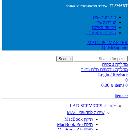
IT-SMART- שירותי מחשוב ושירותי מעבדה
היתרונות שלנו
יצירת קשר
רכישה באילת
סקירות ומאמרים
MAC / PC MASTER
QuickSupport
Search
מחלקה עסקית
מחלקה מדפסות תלת מימד
Login / Register
0
0.00
₪
items
0
items
0
מעבדה LAB SERVICES
שירות למחשבי MAC
תיקון MacBook
תיקון MacBook Pro
תיקון MacBook Air