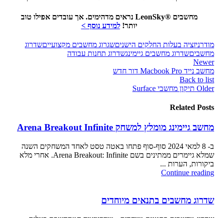
מחשבים
®
LeonSky
נראים מדהימים. אך עובדים אפילו טוב
יותר!
למידע נוסף >
מודרניזציה בעלות החלקים הישנים
שגרוג מחשבים מקצועיים
שדרוג
מחשבים
שדרוג מחשבים גיימינג
שדרוג תחנות עבודה
Newer
מחשב נייד Macbook Pro דור חדש
Back to list
Older
תיקון מחשבי Surface
Related Posts
מחשב גיימינג מומלץ למשחק Arena Breakout Infinite
ב- 8 למאי 2024 סוף-סוף פתחו באטה טסט לאחד המשחקים השנה
שמלא גיימרים ממתינים בשם Arena Breakout: Infinite. אחרי מלא
ביקורות, הערות ...
Continue reading
שדרוג מחשבים בתנאים מיוחדים