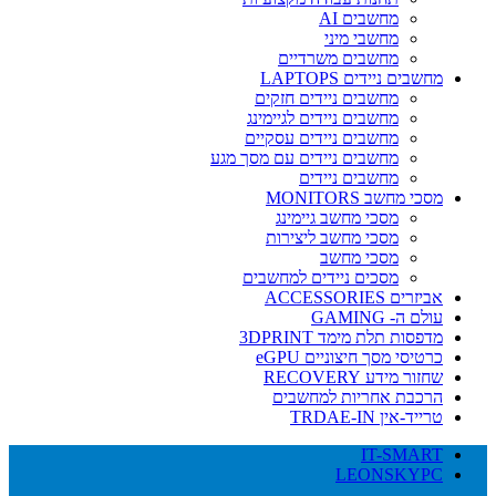
מחשבים AI
מחשבי מיני
מחשבים משרדיים
מחשבים ניידים LAPTOPS
מחשבים ניידים חזקים
מחשבים ניידים לגיימינג
מחשבים ניידים עסקיים
מחשבים ניידים עם מסך מגע
מחשבים ניידים
מסכי מחשב MONITORS
מסכי מחשב גיימינג
מסכי מחשב ליצירות
מסכי מחשב
מסכים ניידים למחשבים
אביזרים ACCESSORIES
עולם ה- GAMING
מדפסות תלת מימד 3DPRINT
כרטיסי מסך חיצוניים eGPU
שחזור מידע RECOVERY
הרכבת אחריות למחשבים
טרייד-אין TRDAE-IN
IT-SMART
LEONSKYPC