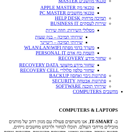
טכנאי מחשבים MASTER
טכנאי מק APPLE MASTER
טכנאי מחשבים PC MASTER
תמיכה מרחוק HELP DESK
שירות לעסקים BUSINESS IT
מסלולי השירות: חוזה שירות
שירותי תמיכה – בנק שעות
שירותי תמיכה – ריטיינר
משרד בדמי מפתח WLAN\LAN\WIFI
השמת כח אדם PERSONAL IT
שחזור מידע RECOVERY
שחזור מידע מקצועי RECOVERY DATA
שחזור טלפון סלולרי RECOVERY CELL
פתרונות גיבוי ואחסון BACKUP
פתרונות אבטחה SECURITY
שירותי תוכנה SOFTWARE
מחשבים COMPUTERS
COMPUTERS & LAPTOPS
ב-
IT-SMART
, אנו משתפים פעולה עם מגוון רחב של מותגים
מובילים מרחבי העולם. תוכלו לבחור ולרכוש מחשבים נייחים,