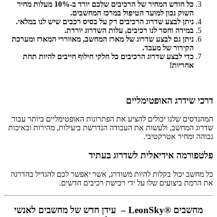
כל חודש המחיר של הרכיבים שלכם יורד ב-10% מעלות מחיר
השוק נכון למועד הטיפול במרכז המחשבים.
ניתן לבצע שדרוג הרכיבים רק על בסיס רכבים שיש לנו במלאי.
במידה וחסר לנו רכיבים, עלות השדרוג יורדת.
ניתן גם לבצע שדרוג של מארז המחשב, מאווררי המארז ומערכת
הקירור של מעבד.
כדי לבצע שדרוג הרכיבים כל חלקי חילוף חייבים להיות תחת
אחריות!
דרכי שידרג האופטימליים
המהנדסים שלנו יכולים להציע את הפתרונות האופטימליים ביותר עבור
שדרוג המחשב, ולעשות את העבודה הנדרשת ביעילות, מהירות ובאיכות
גבוהה ומחיר אטרקטיבי.
פלטפורמה אידיאלית לשדרוג בעתיד
כל מחשב יכול בקלות להיות משודרג, אשר יאפשר לכם להגדיל בהדרגה
את הרמת ביצועים שלו על ידי רכישת רכיבים חדשים.
מחשבים
®
LeonSky –
עידן חדש של מחשבים
לאנשי