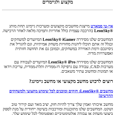
מקצוע ולגיימרים
איי-טי סמארט
מייצגת מחשבים מקצועים ומערכות גיימינג תחת מותג
®
LeonSky
בהרכבה עצמית כולל אחריות ותמיכה מלאה לאחר הרכישה.
המחשבים שלנו מסידרה
LeonSky® iGamer
המיועדים למשחקים
ובגלל זה אתם תוכלו ליהנות מחוויות משחק אמיתיות, וגם להגדיל את
ניסיונכם ורמת האווירה במשחקים, וכמובן גם את תחושה חזותית
ואפשרויות מדיה.
המחשבים שלנו מסידרה
LeonSky® iPro
המיועדים לעבודה עם
מערכות CAD, עבודה עם גרפיקה דו-ממדית ותלת-ממדית, עריכת וידאו
או תמונות ומחשוב עתיר משאבים.
רוצים לרכוש מחשב מקצועי או מחשב גיימינג?
מחשבים ®LeonSky: חזקים ומוכנים לכל שימוש מקצועי ולמשחקים
החדשים!
מחשב איכותי ואמין שלך צריך להיות חזק, יציב מאד ועם קירור טוב
ושקט. המחשבים שלנו מתוכננות ומורכבות בשיטה ייחודית על מנת לספק
ביצועי משחק או עבודה אולטימטיביים ואופטימלי לכל שימוש שלך.