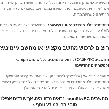
המיועדים למשחקים ובגלל זה אתם תוכלו ליהנות מחוויות משחק אמיתיות,
וגם להגדיל את ניסיונכם ורמת האווירה במשחקים, וכמובן גם את תחושה
חזותית ואפשרויות מדיה.
המחשבים שלנו מסידרה
LeonSkyPC iPro
המיועדים לעבודה עם מערכות
CAD, עבודה עם גרפיקה דו-ממדית ותלת-ממדית, רינדורים, עריכת וידאו או
תמונות ומחשוב עתיר משאבים.
רוצים לרכוש מחשב מקצועי או מחשב גיימינג?
מחשבים LEONSKYPC: חזקים ומוכנים לכל שימוש מקצועי
ולמשחקים החדשים!
מחשב איכותי ואמין שלך צריך להיות חזק, יציב מאד ועם קירור טוב ושקט.
המחשבים שלנו מתוכננות ומורכבות בשיטה ייחודית על מנת לספק ביצועי
משחק או עבודה אולטימטיביים ואופטימלי לכל שימוש שלך.
מחשבים
LeonSkyPC
נראים מדהימים. אך עובדים אפילו
טוב יותר!
למידע נוסף >