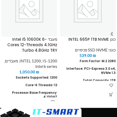
כונן INTEL 665P 1TB NVME
מעבד Intel i5 10600K 6-
Cores 12-Threads 4.1GHz
כונני SSD NVME פנימיים
Turbo 4.8GHz TRY
539.00
₪
I5-1200
,
INTEL 1200
,
מעבדים
,
Form Factor: M.2 2280
Intel k series
Interface: PCI-Express 3.0 x4,
1,050.00
₪
NVMe 1.3
Sockets Supported:
1200
Total Capacity: 1TB
Core-6 Threads-12
Warranty: Limited 3-years
Processor Base Frequency:
Read Speed : up to 2000 MB/s
4.10GHZ
Write speed : up to 1925 MB/s
Max Turbo Frequency: 4.80GHZ
NAND Flash: 3D
Cache: 12MB