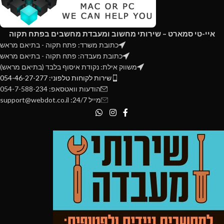
Configurable TDP-down: 95W
Processor Graphics: Intel® UHD
Graphics 630
איי-טי סמארט – שירותי מחשוב ומעבדת מחשבים בפתח תקוה
Intel® Turbo Boost Technology:
כתובת משרד: פתח תקוה - בתיאם מראש
Yes
כתובת מעבדה: פתח תקוה - בתיאם מראש
Intel® Turbo Boost Max
משווק אילת: נקודת איסוף בלבד (בתיאם מראש)
Technology 3.0: No
שירות לקוחות טלפוני: 054-46-27-277
Intel® Hyper-Threading
הודעות וואטסאפ: 054-7-588-234
Technology: Yes
מייל 24/7: support@webdot.co.il