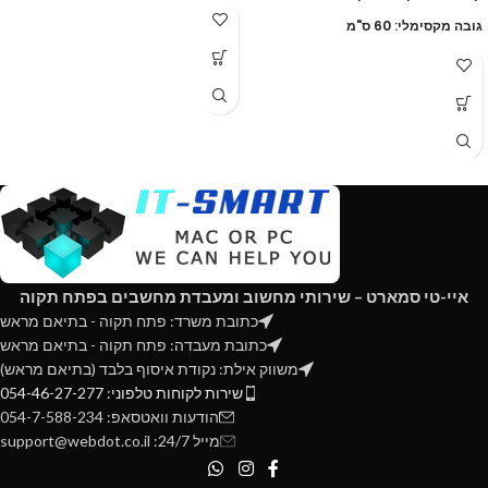
גובה מקסימלי: 60 ס"מ
איי-טי סמארט – שירותי מחשוב ומעבדת מחשבים בפתח תקוה
כתובת משרד: פתח תקוה - בתיאם מראש
כתובת מעבדה: פתח תקוה - בתיאם מראש
משווק אילת: נקודת איסוף בלבד (בתיאם מראש)
שירות לקוחות טלפוני: 054-46-27-277
הודעות וואטסאפ: 054-7-588-234
מייל 24/7: support@webdot.co.il