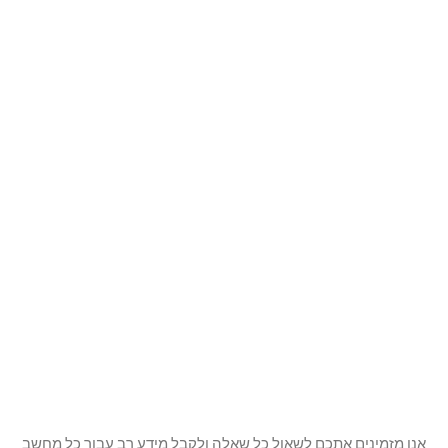
למה אנחנו
עבודות שלנו
מועדון לקוחות
שירותים
שדרוג מחשבים
טרייד אין למחשבים
תחזוקת מחשבים
חבילות תמיכה
שוברי מתנה
חבילות GIFTBOX
מבצעים
אנו מזמינים אתכם לשאול כל שאלה ולקבל מידע רב עבור כל מחשב