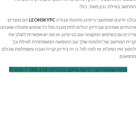
המחשב באילת. נכון מאוד, בול!
כולנו יודעים שמחשבי גיימינג ותחנות עבודה
LEONSKYPC
הם מוצרים
איכותיים ואמינים שבידיוק יכולים לתת מענה מול כל שימוש ופעולה שאנחנו
צריכים גם בשימוש המקצועי וגם בגיימינג. אז אם יש אפשרות לשלב את
קניית המחשב של חלומות שלך עם החופשה המשפחתית לאילת וכך
לחסוך את המע"מ, אז למה לא? כי זה בידיוק קנייה טובה ומשתלמת שכולם
מחפשים.
פניות ושאלות לגבי רכישת מחשבים באילת: 054-7-588-234
LEONSKYPC
PROFESSIONAL
DESKTOPS
LEONSKYPC
מחשבים נייחים מקצועים, תחנות
GAMING
עבודה, מחשבים לעריכה ותלת
COMPUTERS
מחשבי גיימינג, מחשבים