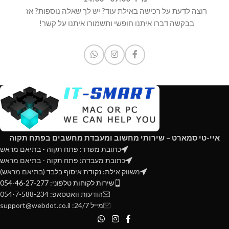
רוצה לדעת על רכישה באילת עוד? יש לך שאלה נוספות? אז
בבקשה דברו איתנו חופשי ותשמורו איתנו על קשר!
איי-טי סמארט – שירותי מחשוב ומעבדת מחשבים בפתח תקוה
כתובת משרד: פתח תקוה - בתיאם מראש
כתובת מעבדה: פתח תקוה - בתיאם מראש
משווק אילת: נקודת איסוף בלבד (בתיאם מראש)
שירות לקוחות טלפוני: 054-46-27-277
הודעות וואטסאפ: 054-7-588-234
מייל 24/7: support@webdot.co.il