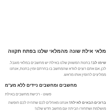
לסימולטורים, מחשבי מיני
MINI PC
למשחקים
LEONSKYPC
LAPTOPS
מחשבים קטנין וחזקים
מחשבים ניידים
לבחור מחשב מיני
POWERFUL
ולפטופים
LAPTOPS
לבחור מחשב נייד חזק
מחשבים ניידים חזקים
מלאי אילת שונה מהמלאי שלנו בפתח תקווה
לבחור מחשב נייד חזק
שימו לב!
בחנות המשווק שלנו באילת יש מחשבים במלאי מוגבל.
לכן, אם אתם רוצים לוודא שהמחשב בו בחרתם זמין בחנות, אנחנו
ממליצים להזמין אותו מראש.
מחשבים ומחשבים ניידים ללא מע''מ
פשוט - רכישת מחשבים באילת
ברוכים הבאים לאילת!
אנחנו מאחלים לכם שתהיה לכם חופשה
מושלמת ושתחזרו הביתה עם מחשב חדש שלנו!