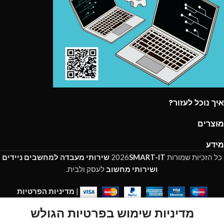
איך נוכל לעזור?
מוצרים
מידע
כל הזכיות שמורות
SMART-IT
2026
שירותי מעבדה למחשבים ניידים
ושירותי מחשוב
לעסק ולבית.
|
מדיניות הפרטיות
מדיניות שימוש בפרטיות הגולש
My account
Cart
Wishlist
Shop