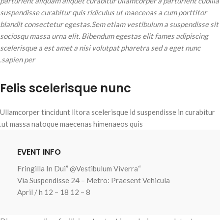
parturient aliquam aliquet curabitur ullamcorper a parturient cubilia
suspendisse curabitur quis ridiculus ut maecenas a cum porttitor
blandit consectetur egestas.Sem etiam vestibulum a suspendisse sit
sociosqu massa urna elit. Bibendum egestas elit fames adipiscing
scelerisque a est amet a nisi volutpat pharetra sed a eget nunc
sapien per.
Felis scelerisque nunc
Ullamcorper tincidunt litora scelerisque id suspendisse in curabitur
ut massa natoque maecenas himenaeos quis.
EVENT INFO
“Fringilla In Dui” @Vestibulum Viverra
Via Suspendisse 24 – Metro: Praesent Vehicula
8 – 12 April / h 12 – 18