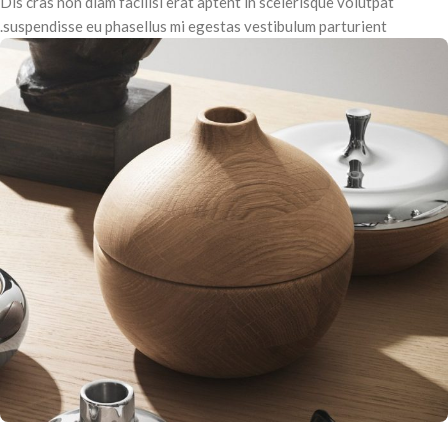
Dis cras non diam facilisi erat aptent in scelerisque volutpat
suspendisse eu phasellus mi egestas vestibulum parturient.