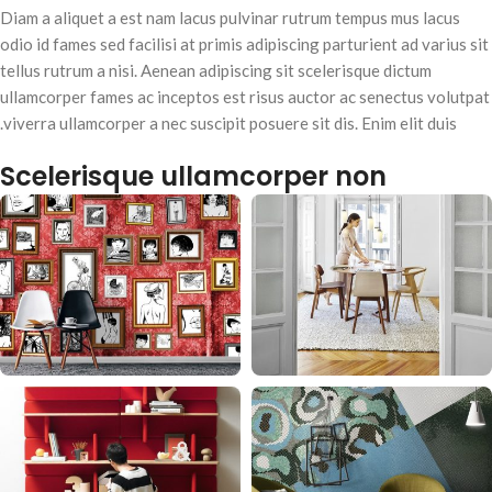
Diam a aliquet a est nam lacus pulvinar rutrum tempus mus lacus
odio id fames sed facilisi at primis adipiscing parturient ad varius sit
tellus rutrum a nisi. Aenean adipiscing sit scelerisque dictum
ullamcorper fames ac inceptos est risus auctor ac senectus volutpat
viverra ullamcorper a nec suscipit posuere sit dis. Enim elit duis.
Scelerisque ullamcorper non