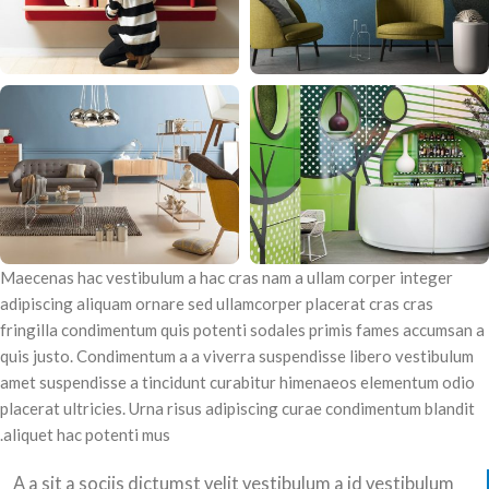
Maecenas hac vestibulum a hac cras nam a ullam corper integer
adipiscing aliquam ornare sed ullamcorper placerat cras cras
fringilla condimentum quis potenti sodales primis fames accumsan a
quis justo. Condimentum a a viverra suspendisse libero vestibulum
amet suspendisse a tincidunt curabitur himenaeos elementum odio
placerat ultricies. Urna risus adipiscing curae condimentum blandit
aliquet hac potenti mus.
A a sit a sociis dictumst velit vestibulum a id vestibulum