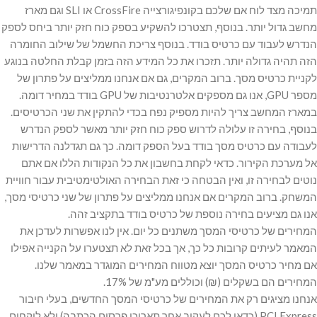
תמיכה מצד לוח אם שלכם בקונפיגורצייה CrossFire או SLI וגם מארז
מחשב גדול יותר. בנוסף, תצטרכו להשקיע בספק כוח חזק יותר ביחס לספק
הנדרש לעבוד עם כרטיס בודד. בנוסף צריכת החשמל של שילוב החומרה
הזה תהיה גדולה יותר. תזכרו את כל המידע הזה בזמן קבלת החלטה בנוגע
לקניית כרטיס מסך. ברוב המקרים, גם אם אנחנו ממליצים על פתרון של
מספר GPU, אנו גם מספקים אלטרנטיבות של GPU בודד במחיר דומה.
במארז המחשב צריך להיות מספיק נפח בכדי להתקין את שני הכרטיסים.
בנוסף, בחירה זו עלולה לדרוש ספק כוח חזק יותר מאשר לספק הנדרש
לעבודה עם כרטיס מסך בודד בעל הספק דומה. כך גם תגדלנה הדרישות
אל מערכת הקירור. כדאי לקחת בחשבון את כל הנקודות הללו אם אתם
נוטים לבחירה זו, ואין הבטחה כי זאת הבחירה האולטימטיבית עבור חוויית
המשחק. ברוב המקרים אם אנחנו ממליצים על פתרון של שני כרטיסי מסך,
אנו גם מציעים בחירה נוספת של כרטיס בודד בתקציב זהה.
המחירים של כרטיסי המסך משתנים כל יום. אין לנו אפשרות לעדכן את
המאמר לעיתים קרובות כל כך, אך בכל זאת לא תצטערו על הקנייה אפילו
אם מחיר כרטיס המסך יוצא מטווח המחירים המוגדר במאמר שלנו.
המחירים הם בשקלים (₪) וכוללים מע"מ של 17%.
אנחנו מציגים רק את המחירים של כרטיסי המסך החדשים, בעלי חיבור
PCI Express (כדאי לכם לעקוב אחר תאריכי פרסום הכתבה) ולא לוקחים