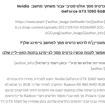
כרטיס מסך אולטימטיבי עבור משחקי מחשב: Nvidia
GeForce GTX 1060 6GB
[author] [author_image timthumb='on']https://www.smart-
it.co.il/wp-content/uploads/2017/09/GV-N1060WF2OC-
6GD.png[/author_image] [author_info]
מעוניין\ת לרכוש כרטיס מסך למחשב גיימינג שלך?
אפשר לקנות עכשיו כרטיס מסך לגיימינג בחנות האון-ליין שלנו
אחריות: שלוש שנים ע"י יבואן רשמי בישראל
[/author_info]
[/author]
כאשר Nvidia GeForce GTX 1060 הוצע למכירה, מחירו היה גבוה מ-
Radeon RX 480 AMD 4GB והתקרב למחיר של ה- 8GB. כך שהוא לא
הופיע ברשימה שלנו ובמקומו הצגנו את הדגמים היותר אטרקטיביים עם
שבבי Polaris. אך מאז עברו מספר חודשים ויוצרי Radeon עדיין דורשים
מחיר גבוה עבור הדגמים החדשים שלהם, בזמן שמחירו של GTX 1060 ירד