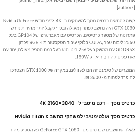
אחריות: שלוש שנים ע"י יבואן רשמי בישראל
[/author_info]
[/author]
קשה להתאים כרטיס מסך למשחקים ב- 4K. לפני חודש Nvidia GeForce
GTX 1080 היה נחשב לפתרון מעולה ובכדי לקבל יותר מהירות נדרשו
פתרונות של מספר כרטיסים. הכרטיס עם מעבד גרפי של GP104 בעל
2560 ליבות CUDA, 160 בלוקי עיבוד הטקסטורות ו- 8GB זיכרון
GDDR5X עם ממשק בעל 256 ביט. הוא בעל רמת הספק מעולה, יחד עם
זאת פליטת החום היא רק 180W.
המוצרים של סגמנט זה הם לא זולים. במקרה של GTX 1080 תצטרכו
להיפרד לפחות מ- 3600 ₪.
כרטיס מסך – דגם מיטבי ל- 3840×2160 4K
כרטיס מסך אולטימטיבי למשחקי מחשב Nvidia Titan X
לאלה שחושבים שכרטיס מסך GeForce GTX 1080 לא מספיק מהיר