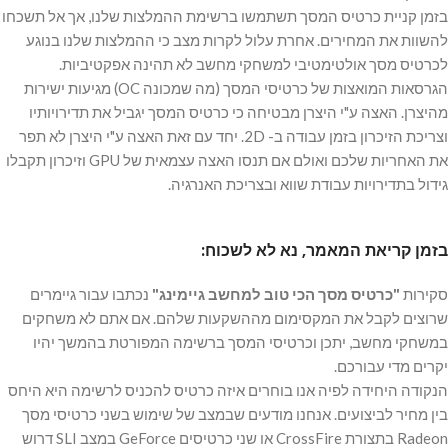
בזמן קניית כרטיס המסך תשתמשו ברשימת ההמלצות שלנו, אך אל תשכחו
להשוות את המחירים. אחרת עלול לקרות מצב כי ההמלצות שלנו בנוגע
לכרטיס מסך אולטימטיבי למשחקי מחשב לא תהינה אפקטיביות.
הגרסאות המואצות של כרטיסי המסך (מה שמכונה OC) מגיעות ישירות
מהיצרן. האצה ע"י היצרן מבטיחה כי כרטיס המסך יגביל את תדירויותיו
וצריכת הזיכרון בזמן עבודה ב- 2D. יחד עם זאת האצה ע"י היצרן לא תפר
את האחריות שלכם ואולם אם תנסו האצה עצמאית של GPU וזיכרון תקבלו
גידול בתדירויות עבודת שווא ובצריכת האנרגיה.
בזמן קריאת המאמר, נא לא לשכוח:
סקירות
"כרטיס מסך הכי טוב למחשב גיימינג"
נכתבו עבור גיימרים
שרוצים לקבל את המקסימום מההשקעות שלהם. אם אתם לא משחקים
במשחקי מחשב, יתכן וכרטיסי המסך ברשימה המפורטת בהמשך יהיו
יקרים מדי עבורכם.
הנקודה היחידה לפיה אנו בוחרים איזה כרטיס להכניס לרשימה היא היחס
בין מחיר לביצועים. אנחנו מודעים שבמצב של שימוש בשני כרטיסי מסך
Radeon בתצורת CrossFire או שני כרטיסים GeForce במצב SLI דרוש