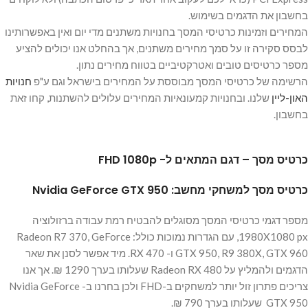
בחשבון את הדגמים בשימוש.
המחירים וזמינות כרטיסי המסך בחנויות משתנים מדי יום ואין באפשרותינו
לבסס סקירה זו על סמך מחירים משתנים, אך בהחלט אנו יכולים להציע
מספר כרטיסים טובים ואטרקטיביים בטווח מחירים נתון.
הרשימה של כרטיסי המסך מבוססת על המחירים בישראל וגם ע"פ
חנויות
האון-ליין
שלנו. ובחנויות קמעונאיות המחירים עלולים להשתנות, קחו זאת
בחשבון.
כרטיס מסך – דגם המתאים ל- FHD 1080p
כרטיס מסך למשחקי מחשב: Nvidia GeForce GTX 950
מספר דגמי כרטיסי המסך מסוגלים להבטיח רמת עבודה ברזולוציה
1980X1080 px, עם הגדרות נמוכות כולל: Radeon R7 370, GeForce
GTX 950, R9 380X, GTX 960 ו- RX 470. מיד אפשר לסנן את שאר
הדגמים ולהמליץ על Radeon RX 480 שעלותו בערך 1290 ₪. אך אנו
צריכים פתרון זול יותר למשחקים ב-FHD ולכן בחרנו ב- Nvidia GeForce
GTX 950 שעלותו בערך 790 ₪.