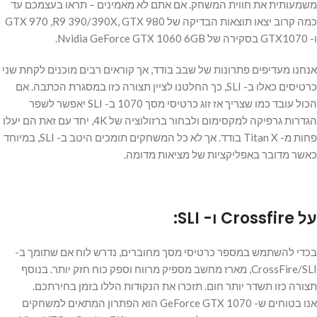
משמעותית את חווית המשחק. אם אתם לא מאמינים – תראו בעצמכם עד
כמה קרוב יצאו תוצאות הבדיקה של GTX 970 ,R9 390/390X, GTX 980
ו- GTX1070 בסקירה של Nvidia GeForce GTX 1060 6GB.
אנחנו מעדיפים פתרונות של שבב בודד, אך קוראים רבים מוכנים לקחת שני
כרטיסים כאלו ב- SLI, כך החלטנו לציין תצורה כזו במסגרת הכתבה. אם
הכול עובד כמו שצריך אז זוג כרטיסי מסך 1070 ב- SLI יאפשר לשפר
הגדרות גרפיקה למקסימום ולבחור ברזולוציה של 4K, יחד עם זאת הם יעלו
פחות מ- Titan X בודד. אך לא כל המשחקים תומכים היטב ב- SLI, במיוחד
כאשר מדובר באפליקציות של מציאות מדומה.
על Crossfire ו- SLI:
בכדי להשתמש במספר כרטיסי מסך מחוברים, נדרש לוח אם שתומך ב-
CrossFire/SLI, מארז מחשב מספיק מרווח וספק כוח חזק יותר. בנוסף
תצורה כזו תשדר יותר חום. תזכרו את הנקודות הללו בזמן בחירתכם.
אנו בטוחים ש- GeForce GTX 1070 הוא הפתרון המתאים למשחקים