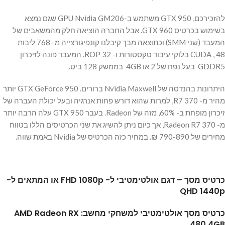
להזכירכם, GTX 950 משתמש ב-GPU Nvidia GM206 שגם נמצא
בשימוש בכרטיס GTX 960. אבל החברה הוציאה חלק מהמשאבים של
המעבד (שני SMM) וכתוצאה מבך קיבלנו קונפיגורצייה מ- 768 ליבות
CUDA , 48 בלוקי עיבוד טקסטורות ו- 32 ROP. המעבד פונה לזיכרון
GDDR5 בעל נפח של 2 או 4GB בממשק 128 ביט.
היתרונות בהנדסה של Nvidia Maxwell ברורים. GTX GeForce 950 יותר
מהיר מ- R7 370, למרות שהוא דורש פחות אנרגיה ובעל יכולת העברה של
זיכרון מופחת ב- 60%, מזה של Radeon. בעבר GTX 950 עלה הרבה יותר
מ- Radeon R7 370, אך כיום ניתן להשיג את שני הכרטיסים הללו בטווח
מחירים של 790-890 ₪. במחיר כזה הכרטיס של Nvidia באמת שווה.
כרטיס מסך – דגם אולטימטיבי ל- FHD 1080p או המתאים ל-
QHD 1440p
כרטיס מסך אולטימטיבי למשחקי מחשב: AMD Radeon RX
480 4GB