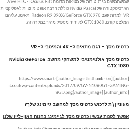
שמשתמשים בגרניטורות של מציאות מדומה Oculus Rift ו- Vive HTC.
הארכיטקטורה של Nvidia Pascal כוללת הרבה אופטימיזציות לאפליקציות
VR, למרות שגם Radeon R9 390X/GeForce GTX 970 יתאימו, עליהם
המלצנו קודם. GTX 1060 לא יהיה מספיק מהיר במקרה זה.
כרטיס מסך – דגם מתאים ל- 4K והמיטבי ל- VR
כרטיס מסך אולטימטיבי למשחקי מחשב: Nvidia GeForce
GTX 1080
[author] [author_image timthumb='on']https://www.smart-
it.co.il/wp-content/uploads/2017/09/GV-N1080G1-GAMING-
8GD.png[/author_image] [author_info]
מעוניין\ת לרכוש כרטיס מסך למחשב גיימינג שלך?
אפשר לקנות עכשיו כרטיס מסך לגיימינג בחנות האון-ליין שלנו