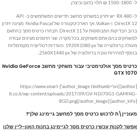
ל- 1500-1800 ₪ תלוי בדגם וביצרן.
ל- RX 480 יש יתרון במשחקי מחשב חדישים המשתמשים ב- API
DirectX 12 ו-Vulkan. אך הארכיטקטורה של Nvidia Pascal מציגה יתרון
ברוב הבדיקות המבוססות על DirectX 11. תבחרו כרטיס מסך בהתאם
למשחקים בהם אתם משחקים. בכל מקרה, שני הדגמים מציגים עבודה
מעולה ברזולוצייה של 1920X1080 px והגדרות דטליזציה מקסימליות
בנוסף למהירות טובה ברזולוציה של 2560X1440 px.
כרטיס מסך אולטימטיבי עבור משחקי מחשב Nvidia GeForce
GTX 1070
[author] [author_image timthumb='on']https://www.smart-
it.co.il/wp-content/uploads/2017/09/GV-N1070G1-GAMING-
8GD.png[/author_image] [author_info]
מעוניין\ת לרכוש כרטיס מסך למחשב גיימינג שלך?
אפשר לקנות עכשיו כרטיס מסך לגיימינג בחנות האון-ליין שלנו