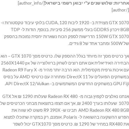
אחריות: שלוש שנים ע"י יבואן רשמי בישראל
[/author_info]
[/author]
GTX 1070 מצוידת ב- 1920 ליבות CUDA, 120 בלוקי עיבוד טקסטורות ו-
8GB זיכרון GDDR5 בעלי ממשק 256 סיביות. בנוסף, הודות ל- TDP
150W GTX 1070 הדרישות לספק הכוח נשארות יחסית נמוכות בהספק
של 500W ומחבר אחד של 8 גידים.
אך כרטיס מסך זה מיוחד בגלל ההספק שלו. כרטיס מסך GTX 1070 – הוא
הבחירה האידיאלית אם אתם רוצים לשחק ברזולוצייה של 2560X1440 px
עם איכות גרפית מקסימלית. הוא הרבה יותר מהיר מ- Radeon R9 Fury X
במשחקים הפועלים על DirectX 11 ומתחרה עם כרטיסי AMD על בסיס
GPU Fiji במשחקים החדשים המשתמשים ב- API DirectX 12/Vulkan.
אנחנו נאלצים לקפוץ גבוה מ- Radeon RX 480 שעלותו 1290 ₪ אל GTX
1070 שעלותו בערך 2400 ₪, אך אם תצפו בתוצאות מבחני הכרטיסים של
AMD Radeon RX 480 8GB תבינו ש- R9 390X פשוט לא שווה את
הפרש ההשקעה בהשוואה ל- Polaris. אומנם, רק במקרה שתוכלו למצוא
את RX480 במחיר של 1290 ₪. כרטיס מסך GTX1070 יכול לשפר