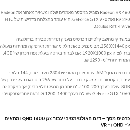
Radeon RX 480 מוביל במספר מאמרים שלנו ומשאיר מאחור את Radeon
R9 290 ואת GeForce GTX 970. הוא עומד בהצלחה בדרישות של HTC
Vive ו- Oculus Rift.
במשחקי מחשב קלסיים הכרטיס מעניק תדירות סבירה ברזולוציה
2560X1440 px, אם מנמיכים את חלק מהגדרות הגרפיקה ומהירות מעולה
ברזולוציה 1920X1080 px. אם לבחור בגרסה בעלת נפח זיכרון של 4GB,
המחיר יתחיל מ- 1290 ₪.
בכרטיס מסךAMD עבור צרכן המוני יש 2304 מעבדי זרם, 144 בלוקי
עיבוד, טקסטורות וממשק זיכרון בעל רוחב של 256 ביט. דגם בעל זיכרון של
8GB עולה בערך 100-200 ש"ח יותר מן הרגיל (תלוי בדגם) אך במקרה זה
GeForce GTX 1060 שעולה בערך 1200-1400 ₪ נראה יותר אטרקטיבי.
כרטיס מסך – דגם האולטימטיבי עבור QHD 1400 px ומתאים
ל- QHD ו- VR