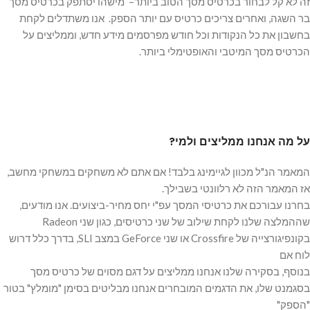
זה לא קל לבחור בכרטיס מסך הטוב ביותר– מישהו יסתפק בכרטיס מסך
בר השגה, ואחרים צריכים כרטיס עם יותר הספק. אנו משתדלים לקחת
בחשבון את כל הנקודות וכל חודש מפרסמים מידע חדש, וממליצים על
הכרטיס מסך המיטבי והאופטימלי ביותר.
על מה אנחנו ממליצים ולמי?
המאמר הנ"ל מכוון לגיימינג בלבד! אם אתם לא משחקים במשחקי מחשב,
אז המאמר הזה לא רלוונטי בשבילך.
בחרנו עבורכם את כרטיסי המסך עפ"י יחס מחיר-ביצועים. אנו מודעים,
שההמלצה שלנו לקחת שילוב של שני כרטיסים, כגון שני Radeon
בקונפיגורצייה של Crossfire או שני GeForce במצב SLI, בדרך כלל דרוש
לוח אם
בנוסף, בסקירה שלנו אנחנו ממליצים על דגם מסוים של כרטיס מסך
בסגמנט שלו, את הדגמים המובחרים אנחנו מבליטים בסימן "מומלץ" בטור
"הספק"