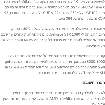
למשחקים על מסך 4K עם הגדרות תצוגה מקסימליות, Nvidia הציגה את
Titan X עם GPU על בסיס ארכיטקטורה Pascal. כרטיס גרפי זה בא עם
שבב GP102 בעל 3584 ליבות CUDA, 224 בלוקי עיבוד טקסטורות, 96
ROP וממשק זיכרון של 384 ביט.
משאבים נוספים אלה מבטיחים בממוצע גדילה של כ-30% בהספק
העבודה ביחס ל- GeForce GTX 1080. כיום, אין פתרונות אחרים של שבב
בודד שמסוגלים להבטיח רמת עבודה כל כך גבוהה עם 4K והגדרות תצוגה
מקסימאליות.
קונים רבים מתייאשים מהר בגלל המחיר של הכרטיס שעומד כרגע על
8000-9000 ₪. בנוסף את הכרטיס ניתן להשיג רק באתר geforce.com
ויש מחסור. אבל אם אתם מעדיפים GPU יחיד ולא תצורות CrossFire או
SLI, אז Titan X עלול להוות פתרון יחיד עבורכם.
הערה חשובה!
לא צריך להילחץ בבחירת יצרן מסוים, כי כל כרטיסי המסך די דומים
לדוגמאות רפרנס מבית Nvidia ו- AMD. שימו לב למחיר, אחריות ומוניטין
של היצרן.