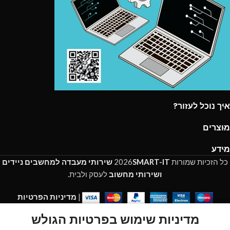
איך נוכל לעזור?
מוצרים
מידע
כל הזכיות שמורות
SMART-IT
2026
שירותי מעבדה למחשבים ניידים
ושירותי מחשוב
לעסק ולבית.
|
מדיניות הפרטיות
מדיניות שימוש בפרטיות הגולש
My account
Cart
Wishlist
Shop