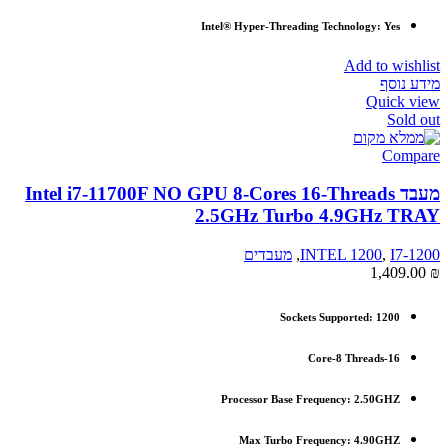
Intel® Hyper-Threading Technology: Yes
Add to wishlist
מידע נוסף
Quick view
Sold out
Compare
מעבד Intel i7-11700F NO GPU 8-Cores 16-Threads
2.5GHz Turbo 4.9GHz TRAY
I7-1200
,
INTEL 1200
,
מעבדים
1,409.00
₪
Sockets Supported:
1200
Core-8 Threads-16
Processor Base Frequency: 2.50GHZ
Max Turbo Frequency: 4.90GHZ