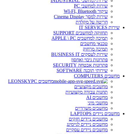
שירות למחשבי INDUSTRIAL
שירות למחשבי PC
עיקור WI-FI, Bluetooth
שירות למסך Cinema Display
חריטה על מקלדת
שירות IT SERVICES
תחזוקה למחשבים SUPPORT
תמיכה למחשבים APPLE \ PC
טכנאי מחשבים
תמיכה מרחוק
שירות לעסקים BUSINESS IT
פתרונות גיבוי ואחסון
פתרונות אבטחה SECURITY
שירותי תוכנה SOFTWARE
מחשבים COMPUTERS
מחשבים LEONSKYPC
מחשבים מקצועיים
תחנות עבודה מקצועיות
מחשבים AI
מחשבי מיני
מחשבים משרדיים
מחשבים ניידים LAPTOPS
מחשבים ניידים חזקים
מחשבים ניידים לגיימינג
מחשבים ניידים עסקיים