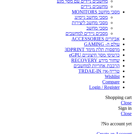
מחשבים ניידים עם מסך מגע
מחשבים ניידים
מסכי מחשב MONITORS
מסכי מחשב גיימינג
מסכי מחשב ליצירות
מסכי מחשב
מסכים ניידים למחשבים
אביזרים ACCESSORIES
עולם ה- GAMING
מדפסות תלת מימד 3DPRINT
כרטיסי מסך חיצוניים eGPU
שחזור מידע RECOVERY
הרכבת אחריות למחשבים
טרייד-אין TRDAE-IN
Wishlist
Compare
Login / Register
Shopping cart
Close
Sign in
Close
No account yet?
Create an Account