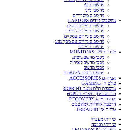
מחשבים AI
מחשבי מיני
מחשבים משרדיים
מחשבים ניידים LAPTOPS
מחשבים ניידים חזקים
מחשבים ניידים לגיימינג
מחשבים ניידים עסקיים
מחשבים ניידים עם מסך מגע
מחשבים ניידים
מסכי מחשב MONITORS
מסכי מחשב גיימינג
מסכי מחשב ליצירות
מסכי מחשב
מסכים ניידים למחשבים
אביזרים ACCESSORIES
עולם ה- GAMING
מדפסות תלת מימד 3DPRINT
כרטיסי מסך חיצוניים eGPU
שחזור מידע RECOVERY
הרכבת אחריות למחשבים
טרייד-אין TRDAE-IN
שירותי מעבדה
שירותי תמיכה
מחשבים LEONSKYPC