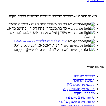
איי-טי סמארט – שירותי מחשוב ומעבדת מחשבים בפתח תקוה
כתובת משרד: פתח תקוה - בתיאם מראש
כתובת מעבדה: פתח תקוה - בתיאם מראש
משווק אילת: נקודת איסוף בלבד (בתיאם
מראש)
שירות לקוחות טלפוני: 054-46-27-277
הודעות וואטסאפ: 054-7-588-234
מייל 24/7: support@webdot.co.il
איך נוכל לעזור?
שירותי מעבדה
תמיכה ותחזוקה
טכנאי מחשבים PC
טכנאי מק Apple\Mac
מחלקה עסקית
שחזור מידע מקצועית
שחזוק מידע טלפון סלולרי
תחזוקה ושדרוג מחשבים