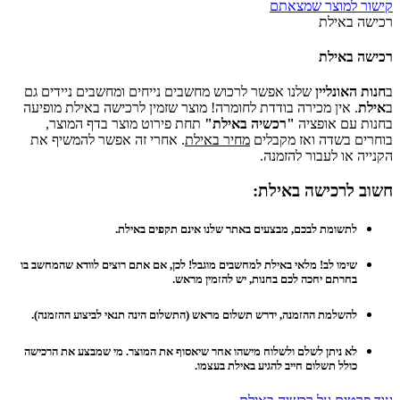
קישור למוצר שמצאתם
רכישה באילת
רכישה באילת
ב
חנות האונליין
שלנו אפשר לרכוש מחשבים נייחים ומחשבים ניידים גם
ב
אילת
. אין מכירה בודדת לחומרה! מוצר שזמין לרכישה באילת מופיעה
בחנות עם אופציה
"רכשיה באילת"
תחת פירוט מוצר בדף המוצר,
בוחרים בשדה ואז מקבלים
מחיר באילת
. אחרי זה אפשר להמשיף את
הקנייה או לעבור להזמנה.
חשוב לרכישה באילת:
לתשומת לבכם, מבצעים באתר שלנו אינם תקפים באילת.
שימו לב! מלאי באילת למחשבים מוגבל! לכן, אם אתם רוצים לוודא שהמחשב בו
בחרתם יחכה לכם בחנות, יש להזמין מראש.
להשלמת ההזמנה, ידרש תשלום מראש (התשלום הינה תנאי לביצוע ההזמנה).
לא ניתן לשלם ולשלוח מישהו אחר שיאסוף את המוצר. מי שמבצע את הרכישה
כולל תשלום חייב להגיע באילת בעצמו.