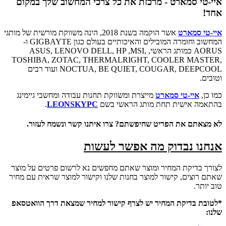
איי-טי סמארט - מרכזת את כל צרכי המחשוב שלך במקום
אחד!
איי-טי סמארט
אשר הוקמה בשנת 2018, הינה משווקת מורשית של מותגי
המחשוב וחומרה המובילים והאיכותיים בעולם כגון GIGBAYTE ו-
AORUS כמותג הראשי, ASUS, LENOVO DELL, HP ,MSI,
TOSHIBA, ZOTAC, THERMALRIGHT, COOLER MASTER,
NOCTUA, BE QUIET, COUGAR, DEEPCOOL ועוד רבים
וטובים.
כמו כן,
איי-טי סמארט
מייצרת ומשווקת תחנות עבודה ומחשבי גיימינג
בהתאמה אישית תחת מותג הראשי בשם
LEONSKYPC
.
לא מצאתם את הפריט שחיפשתם? צרו איתנו קשר ונשמח לעזור.
אנחנו נבדוק מה אפשר לעשות
לצורך בדיקת המחיר ומוצר שאתם מחפשים נא לרשום פרטים על מוצר
שאתם רוצים, קישור למוצר בחנות שלנו וקישור למוצר שראית עם מחיר
טוב יותר.
*לטובת בדיקת המחיר יש לצרף קישור למחיר שמצאת דרך הוואטסאפ
שלנו: