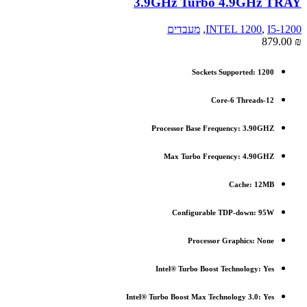
3.9GHz Turbo 4.9GHz TRAY
I5-1200
,
INTEL 1200
,
מעבדים
879.00
₪
Sockets Supported:
1200
Core-6 Threads-12
Processor Base Frequency: 3.90GHZ
Max Turbo Frequency: 4.90GHZ
Cache: 12MB
Configurable TDP-down: 95W
Processor Graphics: None
Intel® Turbo Boost Technology: Yes
Intel® Turbo Boost Max Technology 3.0: Yes