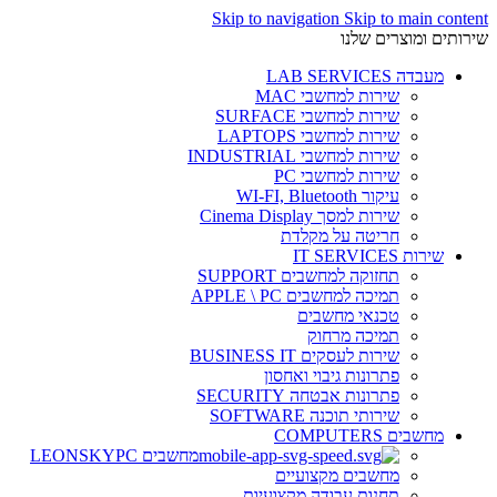
Skip to navigation
Skip to main content
שירותים ומוצרים שלנו
מעבדה LAB SERVICES
שירות למחשבי MAC
שירות למחשבי SURFACE
שירות למחשבי LAPTOPS
שירות למחשבי INDUSTRIAL
שירות למחשבי PC
עיקור WI-FI, Bluetooth
שירות למסך Cinema Display
חריטה על מקלדת
שירות IT SERVICES
תחזוקה למחשבים SUPPORT
תמיכה למחשבים APPLE \ PC
טכנאי מחשבים
תמיכה מרחוק
שירות לעסקים BUSINESS IT
פתרונות גיבוי ואחסון
פתרונות אבטחה SECURITY
שירותי תוכנה SOFTWARE
מחשבים COMPUTERS
מחשבים LEONSKYPC
מחשבים מקצועיים
תחנות עבודה מקצועיות