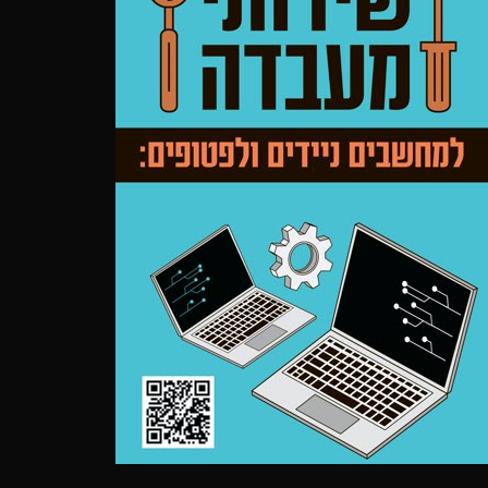
120/140/240/280/360/420mm,
Case size: 232 x 464 x 523 mm
Bottom: 120 /240mm
Case size: 232 x 462 x 531 mm