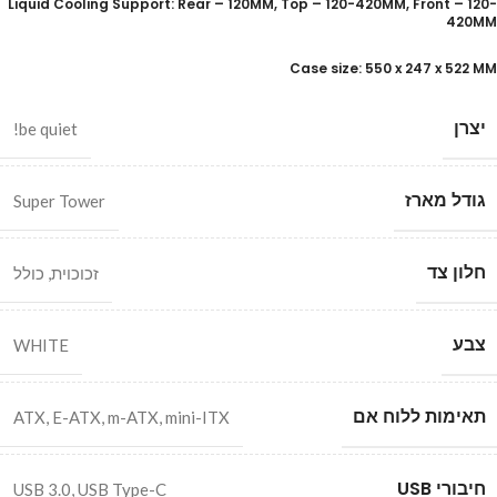
Liquid Cooling Support: Rear – 120MM, Top – 120-420MM, Front – 120-
420MM
Case size: 550 x 247 x 522 MM
יצרן
be quiet!
גודל מארז
Super Tower
חלון צד
זכוכוית
,
כולל
צבע
WHITE
תאימות ללוח אם
ATX
,
E-ATX
,
m-ATX
,
mini-ITX
חיבורי USB
USB 3.0
,
USB Type-C