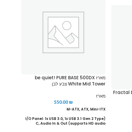
מארז be quiet! PURE BASE 500DX
White Mid Tower צבע לבן
Fractal D
מאר
מארז
Mid Tower צב
550.00
₪
M-ATX, ATX, Mini-ITX
מארז
(I/O Panel: 1x USB 3.0, 1x USB 3.1 Gen 2 Type
C, Audio In & Out (supports HD audio
Mini-ITX