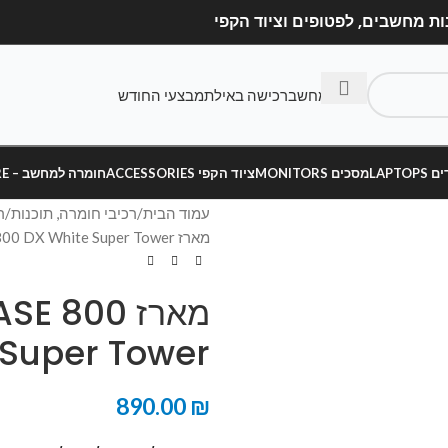
בנה מחשב
רכישה באילת
מבצעי החודש
LAPT
מסכים MONITORS
ציוד הקפי ACCESSORIES
חומרה למחשב – HARDWARE
עמוד הבית
רכיבי חומרה, תוכנות
ר
מארז Be quiet SHADOW BASE 800 DX White Super Tower צבע לבן
מארז 800
hite Super Tower
890.00
₪