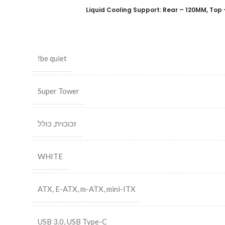
Liquid Cooling Support: Rear – 120MM, To
be quiet!
Super Tower
זכוכוית
,
כולל
WHITE
ATX
,
E-ATX
,
m-ATX
,
mini-ITX
USB 3.0
,
USB Type-C