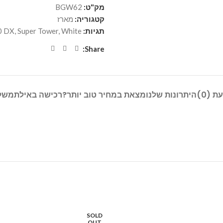
מק"ט:
BGW62
קטגוריה:
מארז
תגיות:
White
,
Super Tower
,
0 DX
Share:
ת (0)
היתרונות שלנו
מצאת במחיר טוב יותר?
רכישה באילת
משל
SOLD
OUT