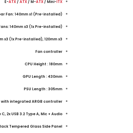
E-
ATX
/
ATX
/ M-
ATX
/ Mini-
ITX
(Rear Fan: 140mm x1 (Pre-installed
(Front Fans: 140mm x3 (1x Pre-installed
 x3 (1x Pre-installed), 120mm x3
Fan controller
CPU Height : 180mm
GPU Length : 430mm
PSU Length : 305mm
 with integrated ARGB controller
e C, 2x USB 3.2 Type A, Mic + Audio
 Black Tempered Glass Side Panel