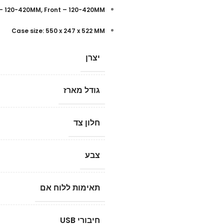
p – 120-420MM, Front – 120-420MM
Case size: 550 x 247 x 522 MM
יצרן
גודל מארז
חלון צד
צבע
תאימות ללוח אם
חיבורי USB