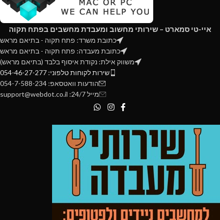
Rated Current: 0.20 A (max.)
Fan Connector: 4-Pin
איי-טי סמארט – שירותי מחשוב ומעבדת מחשבים בפתח תקוה
כתובת משרד: פתח תקוה - בתיאם מראש
כתובת מעבדה: פתח תקוה - בתיאם מראש
משווק אילת: נקודת איסוף בלבד (בתיאם מראש)
שירות לקוחות טלפוני: 054-46-27-277
הודעות וואטסאפ: 054-7-588-234
מייל 24/7: support@webdot.co.il