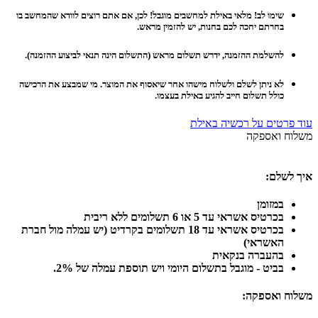
שימו לב! מלאי באילת למחשבים מוגבל! לכן, אם אתם רוצים לוודא שהמחשב בו
בחרתם יחכה לכם בחנות, יש להזמין מראש.
להשלמת ההזמנה, ידרש תשלום מראש (התשלום הינה תנאי לביצוע ההזמנה).
לא ניתן לשלם ולשלוח מישהו אחר שיאסוף את המוצר. מי שמבצע את הרכישה
כולל תשלום חייב להגיע באילת בעצמו.
עוד פרטים על רכשיה באילת
משלוח ואספקה
איך לשלם:
במזומן
בכרטיס אשראי עד 5 או 6 תשלומים ללא ריבית
בכרטיס אשראי עד 18 תשלומים בקרדיט (יש עמלה מול חברת
האשראי)
בהעברה בנקאית
בביט - מוגבל בתשלום היומי ויש תוספת עמלה של 2%.
משלוח ואספקה: