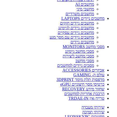
מחשבים AI
מחשבי מיני
מחשבים משרדיים
מחשבים ניידים LAPTOPS
מחשבים ניידים חזקים
מחשבים ניידים לגיימינג
מחשבים ניידים עסקיים
מחשבים ניידים עם מסך מגע
מחשבים ניידים
מסכי מחשב MONITORS
מסכי מחשב גיימינג
מסכי מחשב ליצירות
מסכי מחשב
מסכים ניידים למחשבים
אביזרים ACCESSORIES
עולם ה- GAMING
מדפסות תלת מימד 3DPRINT
כרטיסי מסך חיצוניים eGPU
שחזור מידע RECOVERY
הרכבת אחריות למחשבים
טרייד-אין TRDAE-IN
שירותי מעבדה
שירותי תמיכה
מחשבים LEONSKYPC