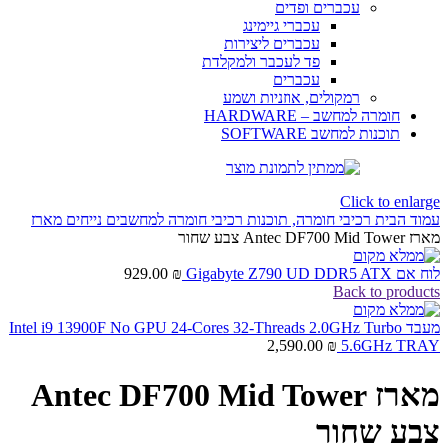
עכברים ופדים
עכברי גיימינג
עכברים ליצירות
פד לעכבר ולמקלדת
עכברים
רמקולים, אוזניות ושמע
חומרה למחשב – HARDWARE
תוכנות למחשב SOFTWARE
Click to enlarge
עמוד הבית
רכיבי חומרה, תוכנות
רכיבי חומרה למחשבים נייחים
מארז
מארז Antec DF700 Mid Tower צבע שחור
לוח אם Gigabyte Z790 UD DDR5 ATX
₪
929.00
Back to products
מעבד Intel i9 13900F No GPU 24-Cores 32-Threads 2.0GHz Turbo
2,590.00
₪
5.6GHz TRAY
מארז Antec DF700 Mid Tower
צבע שחור