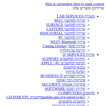
Skip to navigation
Skip to main content
שירותים ומוצרים שלנו
מעבדה LAB SERVICES
שירות למחשבי MAC
שירות למחשבי SURFACE
שירות למחשבי LAPTOPS
שירות למחשבי INDUSTRIAL
שירות למחשבי PC
עיקור WI-FI, Bluetooth
שירות למסך Cinema Display
חריטה על מקלדת
שירות IT SERVICES
תחזוקה למחשבים SUPPORT
תמיכה למחשבים APPLE \ PC
טכנאי מחשבים
תמיכה מרחוק
שירות לעסקים BUSINESS IT
פתרונות גיבוי ואחסון
פתרונות אבטחה SECURITY
שירותי תוכנה SOFTWARE
מחשבים COMPUTERS
מחשבים LEONSKYPC
מחשבים מקצועיים
תחנות עבודה מקצועיות