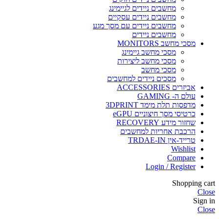
מחשבים ניידים לגיימינג
מחשבים ניידים עסקיים
מחשבים ניידים עם מסך מגע
מחשבים ניידים
מסכי מחשב MONITORS
מסכי מחשב גיימינג
מסכי מחשב ליצירות
מסכי מחשב
מסכים ניידים למחשבים
אביזרים ACCESSORIES
עולם ה- GAMING
מדפסות תלת מימד 3DPRINT
כרטיסי מסך חיצוניים eGPU
שחזור מידע RECOVERY
הרכבת אחריות למחשבים
טרייד-אין TRDAE-IN
Wishlist
Compare
Login / Register
Shopping cart
Close
Sign in
Close