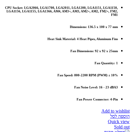
CPU Socket: LGA2066, LGA1700, LGA2011, LGA1200, LGA1151, LGA1150,
LGA1156, LGA1155, LGA1366, AM4, AM3+, AM3, AM2+, AM2, FM2+, FM2,
FM1
Dimensions: 136.5 x 100 x 77 mm
Heat Sink Material: 4 Heat Pipes, Aluminum Fins
Fan Dimensions: 92 x 92 x 25mm
Fan Quantity: 1
Fan Speed: 800-2200 RPM (PWM) ± 10%
Fan Noise Level: 16 - 23 dBA3
Fan Power Connector: 4-Pin
Add to wishlist
הוספה לסל
Quick view
Sold out