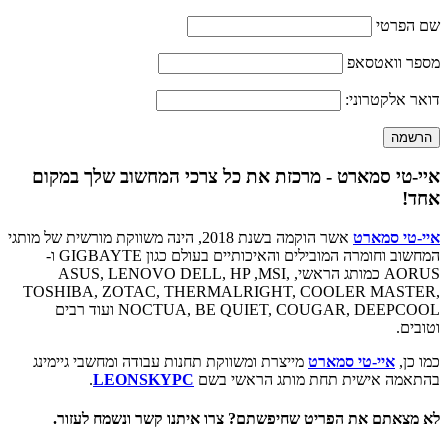
שם הפרטי
מספר וואטסאפ
דואר אלקטרוני:
איי-טי סמארט - מרכזת את כל צרכי המחשוב שלך במקום
אחד!
איי-טי סמארט
אשר הוקמה בשנת 2018, הינה משווקת מורשית של מותגי
המחשוב וחומרה המובילים והאיכותיים בעולם כגון GIGBAYTE ו-
AORUS כמותג הראשי, ASUS, LENOVO DELL, HP ,MSI,
TOSHIBA, ZOTAC, THERMALRIGHT, COOLER MASTER,
NOCTUA, BE QUIET, COUGAR, DEEPCOOL ועוד רבים
וטובים.
כמו כן,
איי-טי סמארט
מייצרת ומשווקת תחנות עבודה ומחשבי גיימינג
בהתאמה אישית תחת מותג הראשי בשם
LEONSKYPC
.
לא מצאתם את הפריט שחיפשתם? צרו איתנו קשר ונשמח לעזור.