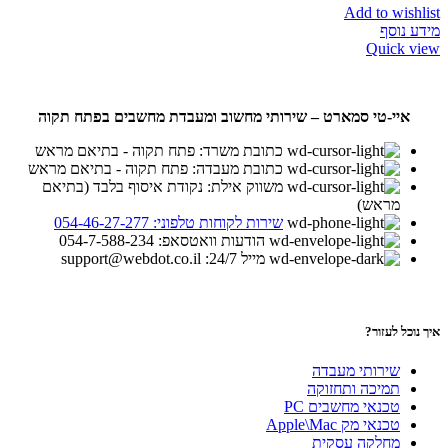
Add to wishlist
מידע נוסף
Quick view
איי-טי סמארט – שירותי מחשוב ומעבדת מחשבים בפתח תקוה
כתובת משרד: פתח תקוה - בתיאם מראש
כתובת מעבדה: פתח תקוה - בתיאם מראש
משווק אילת: נקודת איסוף בלבד (בתיאם
מראש)
שירות לקוחות טלפוני: 054-46-27-277
הודעות וואטסאפ: 054-7-588-234
מייל 24/7: support@webdot.co.il
איך נוכל לעזור?
שירותי מעבדה
תמיכה ותחזוקה
טכנאי מחשבים PC
טכנאי מק Apple\Mac
מחלקה עסקית