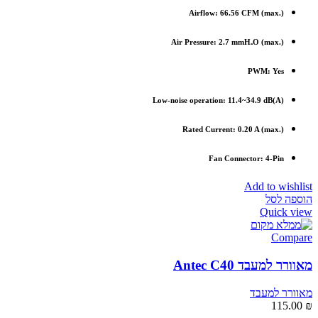
Airflow: 66.56 CFM (max.)
Air Pressure: 2.7 mmH₂O (max.)
PWM: Yes
Low-noise operation: 11.4~34.9 dB(A)
Rated Current: 0.20 A (max.)
Fan Connector: 4-Pin
Add to wishlist
הוספה לסל
Quick view
Compare
מאוורר למעבד Antec C40
מאוורר למעבד
115.00
₪