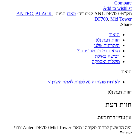
Compare
Add to wishlist
מק"ט:
AN1-DF700
קטגוריה:
מארז
תגיות:
,
BLACK
,
ANTEC
DF700
,
Mid Tower
Share:
תיאור
חוות דעת (0)
היתרונות שלנו
מצאת במחיר טוב יותר?
רכישה באילת
משלוח ואספקה
תיאור
לאודות מוצר זה נא לפנות לאתר היצרן >
חוות דעת (0)
חוות דעת
אין עדיין חוות דעת.
היה הראשון לכתוב סקירה “מארז Antec DF700 Mid Tower צבע
שחור”