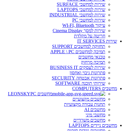
שירות למחשבי SURFACE
שירות למחשבי LAPTOPS
שירות למחשבי INDUSTRIAL
שירות למחשבי PC
עיקור WI-FI, Bluetooth
שירות למסך Cinema Display
חריטה על מקלדת
שירות IT SERVICES
תחזוקה למחשבים SUPPORT
תמיכה למחשבים APPLE \ PC
טכנאי מחשבים
תמיכה מרחוק
שירות לעסקים BUSINESS IT
פתרונות גיבוי ואחסון
פתרונות אבטחה SECURITY
שירותי תוכנה SOFTWARE
מחשבים COMPUTERS
מחשבים LEONSKYPC
מחשבים מקצועיים
תחנות עבודה מקצועיות
מחשבים AI
מחשבי מיני
מחשבים משרדיים
מחשבים ניידים LAPTOPS
מחשבים ניידים חזקים