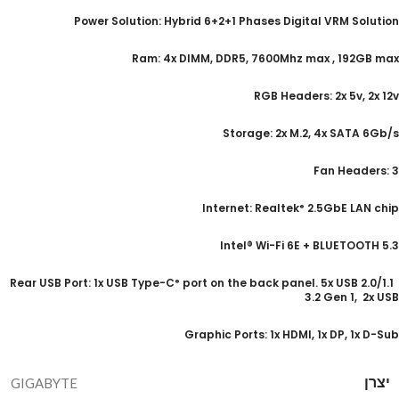
Power Solution: Hybrid 6+2+1 Phases Digital VRM Solution​
Ram: 4x DIMM, DDR5, 7600Mhz max , 192GB max
RGB Headers: 2x 5v, 2x 12v
Storage: 2x M.2, 4x SATA
6Gb/s
Fan Headers: 3
Internet: Realtek
2.5GbE LAN chip
®
Intel® Wi-Fi 6E + BLUETOOTH 5.3
: 1x USB Type-C
port on the back panel. 5x USB
2.0/1.1 Rear USB Port
®
3.2 Gen 1, 2x USB
Graphic Ports: 1x HDMI, 1x DP, 1x D-Sub
יצרן
GIGABYTE