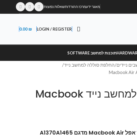
מאגר ידע
מרכז ההורדות
שאלות נפוצות
0.00
₪
LOGIN / REGISTER
תוכנות למחשב SOFTWARE
ים ניידים
החלפת סוללה למחשב נייד
החלפת סוללה למחשב נייד Macbook
A1370A146