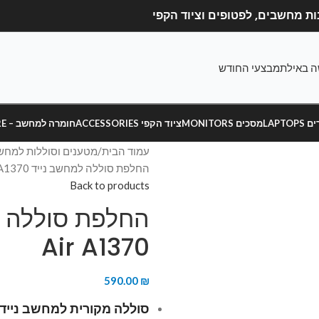
ה באילת
מבצעי החודש
LAPT
מסכים MONITORS
ציוד הקפי ACCESSORIES
חומרה למחשב – HARDWARE
עמוד הבית
מטענים וסוללות למחשב
החלפת סוללה למחשב נייד Macbook Air A1370
Back to products
Air A1370
590.00
₪
סוללה מקורית למחשב נייד אפל Macbook Air מדגם 5