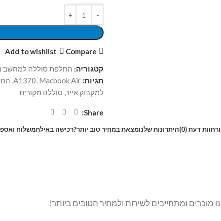
Add to wishlist
Compare
קטגוריה:
החלפת סוללה למחשב ני
תגיות:
Macbook Air
,
A1370
,
החל
למקבוק אייר
,
סוללה מקורית
Share:
ר
חוות דעת (0)
היתרונות שלנו
מצאת במחיר טוב יותר?
רכישה באילת
משלוח ואספ
ו מוכרים ומתחייבים לשירות ולמחיר הטובים ביותר!