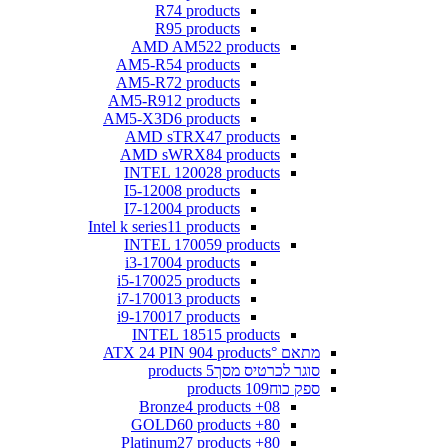
R7
4 products
R9
5 products
AMD AM5
22 products
AM5-R5
4 products
AM5-R7
2 products
AM5-R9
12 products
AM5-X3D
6 products
AMD sTRX4
7 products
AMD sWRX8
4 products
INTEL 1200
28 products
I5-1200
8 products
I7-1200
4 products
Intel k series
11 products
INTEL 1700
59 products
i3-1700
4 products
i5-1700
25 products
i7-1700
13 products
i9-1700
17 products
INTEL 1851
5 products
מתאם °ATX 24 PIN 90
4 products
סוגר לכרטיס מסך
5 products
ספק כוח
109 products
4 products
08+ Bronze
60 products
80+ GOLD
27 products
80+ Platinum