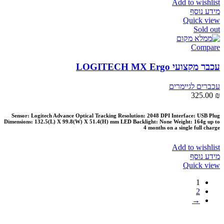
Add to wishlist
מידע נוסף
Quick view
Sold out
Compare
עכבר מקצועי LOGITECH MX Ergo
עכברים לגיימרים
325.00
₪
Sensor: Logitech Advance Optical Tracking Resolution: 2048 DPI Interface: USB Plug
Dimensions: 132.5(L) X 99.8(W) X 51.4(H) mm LED Backlight: None Weight: 164g up to
4 months on a single full charge
Add to wishlist
מידע נוסף
Quick view
1
2
→