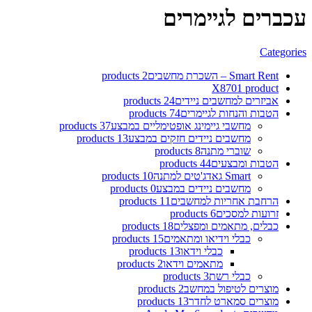
עכברים לגיימרים
Categories
Smart Rent – השכרת מחשבים
2 products
X870
1 product
אביזרים למחשבים ניידים
24 products
הטבות והנחות לגיימרים
74 products
מחשבי גיימינג אופטימליים במבצע
37 products
מחשבים ניידים חזקים במבצע
13 products
שוברי מתנה
8 products
הטבות ומבצעים
44 products
Smart גאדג'טים למתנה
10 products
מחשבים ניידים במבצע
0 products
הרחבת אחריות למחשבים
11 products
זרועות למסכים
6 products
כבלים, מתאמים ומפצלים
18 products
כבלי וידיאו ומתאמים
15 products
כבלי וידאו
13 products
מתאמים וידאו
2 products
כבלי רשת
3 products
מוצרים לטיפול במחשב
2 products
מוצרים סמארט לחדר
13 products