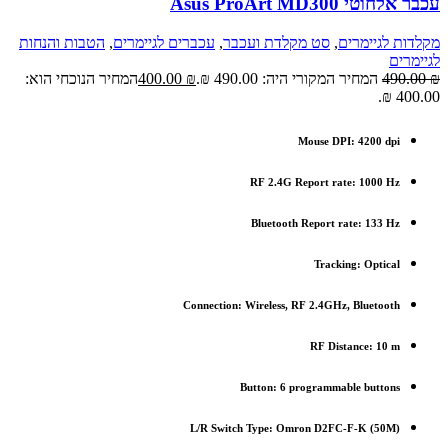
עכבר ‏אלחוטי Asus ProArt MD300
מקלדות לגיימרים
,
סט מקלדת ועכבר
,
עכברים לגיימרים
,
הטבות והנחות
לגיימרים
₪
490.00
המחיר המקורי היה: 490.00 ₪.
₪
400.00
המחיר הנוכחי הוא:
400.00 ₪.
Mouse DPI: 4200 dpi
RF 2.4G Report rate: 1000 Hz
Bluetooth Report rate: 133 Hz
Tracking: Optical
Connection: Wireless, RF 2.4GHz, Bluetooth
RF Distance: 10 m
Button: 6 programmable buttons
L/R Switch Type: Omron D2FC-F-K (50M)