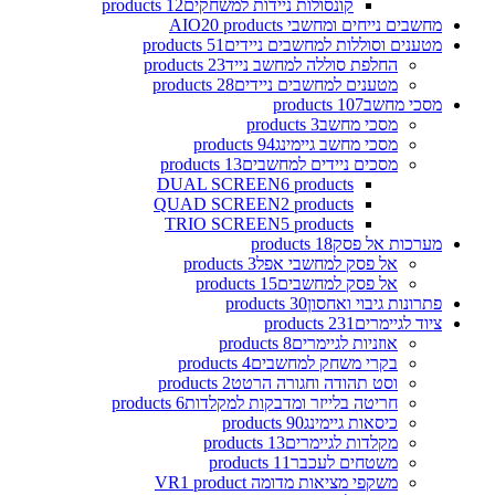
קונסולות ניידות למשחקים
12 products
מחשבים נייחים ומחשבי AIO
20 products
מטענים וסוללות למחשבים ניידים
51 products
החלפת סוללה למחשב נייד
23 products
מטענים למחשבים ניידים
28 products
מסכי מחשב
107 products
מסכי מחשב
3 products
מסכי מחשב גיימינג
94 products
מסכים ניידים למחשבים
13 products
DUAL SCREEN
6 products
QUAD SCREEN
2 products
TRIO SCREEN
5 products
מערכות אל פסק
18 products
אל פסק למחשבי אפל
3 products
אל פסק למחשבים
15 products
פתרונות גיבוי ואחסון
30 products
ציוד לגיימרים
231 products
אוזניות לגיימרים
8 products
בקרי משחק למחשבים
4 products
וסט תהודה וחגורה הרטט
2 products
חריטה בלייזר ומדבקות למקלדות
6 products
כיסאות גיימינג
90 products
מקלדות לגיימרים
13 products
משטחים לעכבר
11 products
משקפי מציאות מדומה VR
1 product