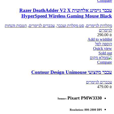
Compare
עכבר גיימינג אלחוטית Razer DeathAdder V2 X
HyperSpeed Wireless Gaming Mouse Black
מקלדות לגיימרים
,
סט מקלדת ועכבר
,
עכברים לגיימרים
,
הטבות והנחות
לגיימרים
290.00
₪
Add to wishlist
הוספה לסל
Quick view
Sold out
Compare
עכבר מקצועי Contour Design Unimouse
עכברים לגיימרים
479.00
₪
Pixart PMW3330
Sensor:
Resolution: 800-2800 DPI