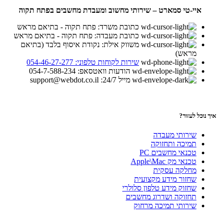
איי-טי סמארט – שירותי מחשוב ומעבדת מחשבים בפתח תקוה
כתובת משרד: פתח תקוה - בתיאם מראש
כתובת מעבדה: פתח תקוה - בתיאם מראש
משווק אילת: נקודת איסוף בלבד (בתיאם
מראש)
שירות לקוחות טלפוני: 054-46-27-277
הודעות וואטסאפ: 054-7-588-234
מייל 24/7: support@webdot.co.il
איך נוכל לעזור?
שירותי מעבדה
תמיכה ותחזוקה
טכנאי מחשבים PC
טכנאי מק Apple\Mac
מחלקה עסקית
שחזור מידע מקצועית
שחזוק מידע טלפון סלולרי
תחזוקה ושדרוג מחשבים
שירותי תמיכה מרחוק