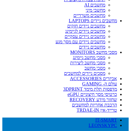
מחשבים AI
מחשבי מיני
מחשבים משרדיים
מחשבים ניידים LAPTOPS
מחשבים ניידים חזקים
מחשבים ניידים לגיימינג
מחשבים ניידים עסקיים
מחשבים ניידים עם מסך מגע
מחשבים ניידים
מסכי מחשב MONITORS
מסכי מחשב גיימינג
מסכי מחשב ליצירות
מסכי מחשב
מסכים ניידים למחשבים
אביזרים ACCESSORIES
עולם ה- GAMING
מדפסות תלת מימד 3DPRINT
כרטיסי מסך חיצוניים eGPU
שחזור מידע RECOVERY
הרכבת אחריות למחשבים
טרייד-אין TRDAE-IN
IT-SMART
LEONSKYPC