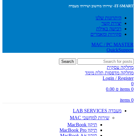
IT-SMART- שירותי מחשוב ושירותי מעבדה
היתרונות שלנו
יצירת קשר
רכישה באילת
סקירות ומאמרים
MAC / PC MASTER
QuickSupport
Search
מחלקה עסקית
מחלקה מדפסות תלת מימד
Login / Register
0
0.00
₪
items
0
items
0
מעבדה LAB SERVICES
שירות למחשבי MAC
תיקון MacBook
תיקון MacBook Pro
תיקון MacBook Air