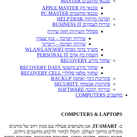
טכנאי מחשבים MASTER
טכנאי מק APPLE MASTER
טכנאי מחשבים PC MASTER
תמיכה מרחוק HELP DESK
שירות לעסקים BUSINESS IT
מסלולי השירות: חוזה שירות
שירותי תמיכה – בנק שעות
שירותי תמיכה – ריטיינר
משרד בדמי מפתח WLAN\LAN\WIFI
השמת כח אדם PERSONAL IT
שחזור מידע RECOVERY
שחזור מידע מקצועי RECOVERY DATA
שחזור טלפון סלולרי RECOVERY CELL
פתרונות גיבוי ואחסון BACKUP
פתרונות אבטחה SECURITY
שירותי תוכנה SOFTWARE
מחשבים COMPUTERS
COMPUTERS & LAPTOPS
ב-
IT-SMART
, אנו משתפים פעולה עם מגוון רחב של מותגים
מובילים מרחבי העולם. תוכלו לבחור ולרכוש מחשבים נייחים,