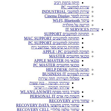
תיקון ברמת רכיב
שירות למחשבי PC
שירות למחשבי INDUSTRIAL
שירות למסך Cinema Display
עיקור WI-FI, Bluetooth
חריטה על מקלדת
שירות IT SERVICES
תחזוקה למחשבים SUPPORT
תחזוקה למחשבים MAC SUPPORT
תחזוקה למחשבים PC SUPPORT
תחזוקת כרטיס מסך במחשב נייח
תמיכה למחשבים APPLE \ PC
טכנאי מחשבים MASTER
טכנאי מק APPLE MASTER
טכנאי מחשבים PC MASTER
תמיכה מרחוק HELP DESK
שירות לעסקים BUSINESS IT
מסלולי השירות: חוזה שירות
שירותי תמיכה – בנק שעות
שירותי תמיכה – ריטיינר
משרד בדמי מפתח WLAN\LAN\WIFI
השמת כח אדם PERSONAL IT
שחזור מידע RECOVERY
שחזור מידע מקצועי RECOVERY DATA
שחזור טלפון סלולרי RECOVERY CELL