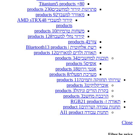
5 products
80+ Titanium
פתרונות קירור למחשבים
230 products
מאוורר למעבד
92 products
קירור למעבדי AMD sTRX4
8
products
משחות טרמיות
10 products
קירור נוזלי למעבד
128 products
צורב
4 products
רשת אלחוטית | Bluetooth
13 products
תאורה ולדים למארזים
12 products
תוכנות למחשבים
34 products
אופיס
5 products
אנטי וירוס
18 products
מערכת הפעלה
8 products
שירותי תחזוקה ותמיכה
11 products
אוברקלוקינג
3 products
בקרת הורים וניהול
3 products
הרכבת מחשב
3 products
תאורה ו- RGB
21 products
תחנות עבודה ושרתים
1 product
תחנות עבודה AI
1 product
Close
Filter by price