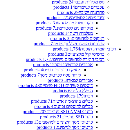
סט מקלדת ועכבר
24 products
עכברים לגיימרים
14 products
פתרונות ישיבה
29 products
ציוד גיימינג לסטרימינג
27 products
בקר סטרימינג למחשב
3 products
מיקרופונים לסטרימינג
7 products
מצלמות רשת
14 products
רמקולים למחשבים
35 products
שולחנות מחשב ושולחון גיימינג
7 products
רכיבי חומרה, תוכנות
1,764 products
כרטיסי קול מקצועיים
3 products
רכיבי חומרה למחשבים נייחים
1,727 products
אביזרים לכרטיסי מסך
15 products
מחזיק לכרטיסי גרפיים
4 products
קירור נוסף לכרטיס מסך
7 products
אביזרים למארז
3 products
דיסקים קשיחים HDD פנימיים
48 products
הומלץ על ידי
6 products
זיכרון
179 products
כבלים בהתאמה אישית
71 products
כבלים לדיסקים וכוננים
4 products
כונני SSD NVME פנימיים
207 products
כונני SSD פנימיים
21 products
כרטיסי מסך חיצוניים למחשבים
13 products
כרטיסי מסך לגיימינג
12 products