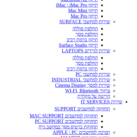
תיקון iMac \ iMac Pro
תיקון Mac Mini
תיקון Mac Pro
שירות למחשבי SURFACE
החלפת סוללה
החלפת מסך
תיקון ברמת רכיב
תיקון Surface Studio
שירות לניידים LAPTOPS
החלפת סוללה
החלפת מסך
תיקון ברמת רכיב
שירות למחשבי PC
שירות למחשבי INDUSTRIAL
שירות למסך Cinema Display
עיקור WI-FI, Bluetooth
חריטה על מקלדת
שירות IT SERVICES
תחזוקה למחשבים SUPPORT
תחזוקה למחשבים MAC SUPPORT
תחזוקה למחשבים PC SUPPORT
תחזוקת כרטיס מסך במחשב נייח
תמיכה למחשבים APPLE \ PC