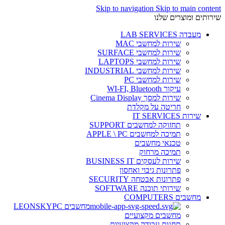
Skip to navigation
Skip to main content
שירותים ומוצרים שלנו
מעבדה LAB SERVICES
שירות למחשבי MAC
שירות למחשבי SURFACE
שירות למחשבי LAPTOPS
שירות למחשבי INDUSTRIAL
שירות למחשבי PC
עיקור WI-FI, Bluetooth
שירות למסך Cinema Display
חריטה על מקלדת
שירות IT SERVICES
תחזוקה למחשבים SUPPORT
תמיכה למחשבים APPLE \ PC
טכנאי מחשבים
תמיכה מרחוק
שירות לעסקים BUSINESS IT
פתרונות גיבוי ואחסון
פתרונות אבטחה SECURITY
שירותי תוכנה SOFTWARE
מחשבים COMPUTERS
מחשבים LEONSKYPC
מחשבים מקצועיים
תחנות עבודה מקצועיות