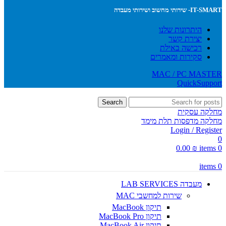
IT-SMART- שירותי מחשוב ושירותי מעבדה
היתרונות שלנו
יצירת קשר
רכישה באילת
סקירות ומאמרים
MAC / PC MASTER
QuickSupport
Search
מחלקה עסקית
מחלקה מדפסות תלת מימד
Login / Register
0
0.00
₪
items
0
items
0
מעבדה LAB SERVICES
שירות למחשבי MAC
תיקון MacBook
תיקון MacBook Pro
תיקון MacBook Air