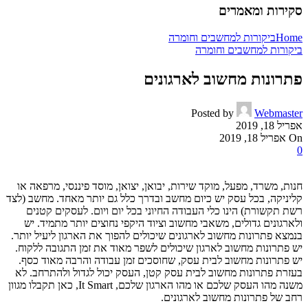
סקירות ומאמרים
Home
ביקורות למחשבים וחומרה
ביקורות למחשבים וחומרה
פתרונות מחשוב לארגונים
Posted by
Webmaster
אפריל 18, 2019
On אפריל 18, 2019
0
חנות, משרד, מפעל, מוקד שירות, יבואן, יצואן, מוסד פיננסי, מרפאה או
קליניקה, בכל עסק יש כיום מחשב ובדרך כלל גם יותר מאחד. מחשב (לצד
רשת תקשורת) הינו כלי העבודה החיוני בכל יום ויום. לעסקים קטנים
ולארגונים גדולים, משאבי מחשוב וציוד היקפי נחוצים יותר מתמיד. יש
בנמצא פתרונות מחשוב לארגונים שיכולים להפוך את הארגון ליעיל יותר.
יש פתרונות מחשוב לארגון שיכולים לשפר מאוד את זמן התגובה ללקוח.
יש פתרונות מחשוב לבית עסק, שחוסכים זמן עבודה והרבה מאוד כסף.
בעזרת פתרונות מחשוב לבית עסק קטן, העסק יכול לגדול ולהתרחב. לא
משנה מהו העסק שלכם או מהו הארגון שלכם, It Smart, כאן תקבלו מגוון
רחב של פתרונות מחשוב לארגונים.