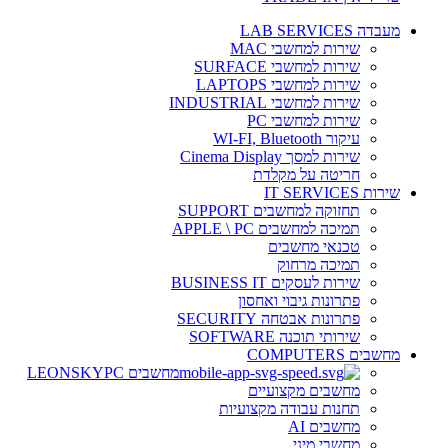
מעבדה LAB SERVICES
שירות למחשבי MAC
שירות למחשבי SURFACE
שירות למחשבי LAPTOPS
שירות למחשבי INDUSTRIAL
שירות למחשבי PC
עיקור WI-FI, Bluetooth
שירות למסך Cinema Display
חריטה על מקלדת
שירות IT SERVICES
תחזוקה למחשבים SUPPORT
תמיכה למחשבים APPLE \ PC
טכנאי מחשבים
תמיכה מרחוק
שירות לעסקים BUSINESS IT
פתרונות גיבוי ואחסון
פתרונות אבטחה SECURITY
שירותי תוכנה SOFTWARE
מחשבים COMPUTERS
מחשבים LEONSKYPC
מחשבים מקצועיים
תחנות עבודה מקצועיות
מחשבים AI
מחשבי מיני