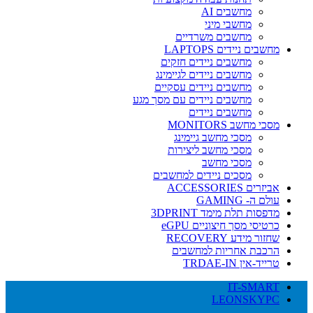
מחשבים AI
מחשבי מיני
מחשבים משרדיים
מחשבים ניידים LAPTOPS
מחשבים ניידים חזקים
מחשבים ניידים לגיימינג
מחשבים ניידים עסקיים
מחשבים ניידים עם מסך מגע
מחשבים ניידים
מסכי מחשב MONITORS
מסכי מחשב גיימינג
מסכי מחשב ליצירות
מסכי מחשב
מסכים ניידים למחשבים
אביזרים ACCESSORIES
עולם ה- GAMING
מדפסות תלת מימד 3DPRINT
כרטיסי מסך חיצוניים eGPU
שחזור מידע RECOVERY
הרכבת אחריות למחשבים
טרייד-אין TRDAE-IN
IT-SMART
LEONSKYPC