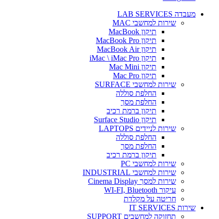
מעבדה LAB SERVICES
שירות למחשבי MAC
תיקון MacBook
תיקון MacBook Pro
תיקון MacBook Air
תיקון iMac \ iMac Pro
תיקון Mac Mini
תיקון Mac Pro
שירות למחשבי SURFACE
החלפת סוללה
החלפת מסך
תיקון ברמת רכיב
תיקון Surface Studio
שירות לניידים LAPTOPS
החלפת סוללה
החלפת מסך
תיקון ברמת רכיב
שירות למחשבי PC
שירות למחשבי INDUSTRIAL
שירות למסך Cinema Display
עיקור WI-FI, Bluetooth
חריטה על מקלדת
שירות IT SERVICES
תחזוקה למחשבים SUPPORT