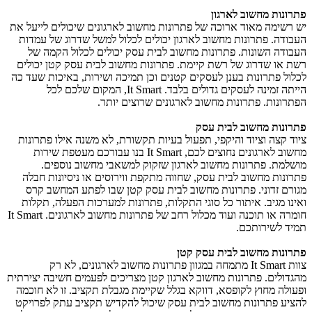
פתרונות מחשוב לארגון
יש רשימה מאוד ארוכה של פתרונות מחשוב לארגונים שיכולים לייעל את
העבודה. פתרונות מחשוב לארגון יכולים לכלול למשל שדרוג של עמדות
העבודה השונות. פתרונות מחשוב לבית עסק יכולים לכלול הקמה של
רשת או שדרוג של רשת קיימת. פתרונות מחשוב לבית עסק קטן יכולים
לכלול פתרונות בענן לעסקים קטנים וכן תמיכה ושירות, באיכות שעד כה
הייתה זמינה לעסקים גדולים בלבד. It Smart, המקום שלכם לכל
הפתרונות. פתרונות מחשוב לארגונים שרוצים יותר.
פתרונות מחשוב לבית עסק
ציוד קצה וציוד והיקפי, תפעול בעיות תקשורת, לא משנה אילו פתרונות
מחשוב לארגונים נחוצים לכם, It Smart בנו עבורכם מעטפת שירות
מושלמת. פתרונות מחשוב לארגון שזקוק למשאבי מחשוב נוספים.
פתרונות מחשוב לבית עסק, שחווה מתקפת ווירוסים או ניסיונות חבלה
מגורם זדוני. פתרונות מחשוב לבית עסק קטן שבו לפתע המחשב קרס
ואינו מגיב. איתור כל סוגי התקלות, פתרונות למערכות הפעלה, תקלות
חומרה או תוכנה ועוד מכלול רחב של פתרונות מחשוב לארגונים. It Smart
תמיד לשירותכם.
פתרונות מחשוב לבית עסק קטן
צוות It Smart מתמחה במגוון פתרונות מחשוב לארגונים, לא רק
מהגדולים. פתרונות מחשוב לארגון קטן מצריכים לפעמים חשיבה יצירתית
ופעולה מחוץ לקופסא, דווקא בגלל שקיימת מגבלת תקציב. זו לא חוכמה
להציע פתרונות מחשוב לבית עסק שיכול להקדיש תקציב עתק לפרויקט