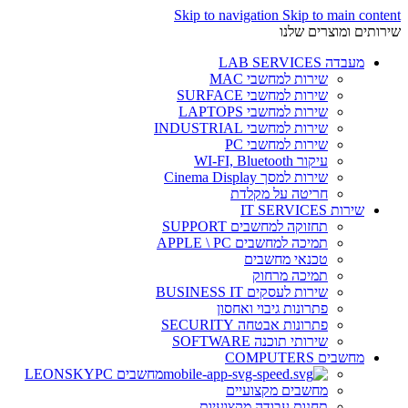
Skip to navigation
Skip to main content
שירותים ומוצרים שלנו
מעבדה LAB SERVICES
שירות למחשבי MAC
שירות למחשבי SURFACE
שירות למחשבי LAPTOPS
שירות למחשבי INDUSTRIAL
שירות למחשבי PC
עיקור WI-FI, Bluetooth
שירות למסך Cinema Display
חריטה על מקלדת
שירות IT SERVICES
תחזוקה למחשבים SUPPORT
תמיכה למחשבים APPLE \ PC
טכנאי מחשבים
תמיכה מרחוק
שירות לעסקים BUSINESS IT
פתרונות גיבוי ואחסון
פתרונות אבטחה SECURITY
שירותי תוכנה SOFTWARE
מחשבים COMPUTERS
מחשבים LEONSKYPC
מחשבים מקצועיים
תחנות עבודה מקצועיות