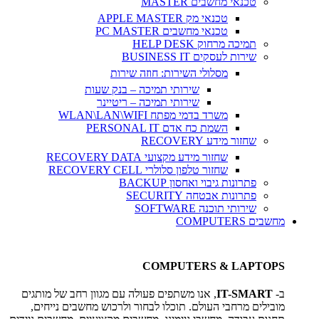
טכנאי מחשבים MASTER
טכנאי מק APPLE MASTER
טכנאי מחשבים PC MASTER
תמיכה מרחוק HELP DESK
שירות לעסקים BUSINESS IT
מסלולי השירות: חוזה שירות
שירותי תמיכה – בנק שעות
שירותי תמיכה – ריטיינר
משרד בדמי מפתח WLAN\LAN\WIFI
השמת כח אדם PERSONAL IT
שחזור מידע RECOVERY
שחזור מידע מקצועי RECOVERY DATA
שחזור טלפון סלולרי RECOVERY CELL
פתרונות גיבוי ואחסון BACKUP
פתרונות אבטחה SECURITY
שירותי תוכנה SOFTWARE
מחשבים COMPUTERS
COMPUTERS & LAPTOPS
ב-
IT-SMART
, אנו משתפים פעולה עם מגוון רחב של מותגים
מובילים מרחבי העולם. תוכלו לבחור ולרכוש מחשבים נייחים,