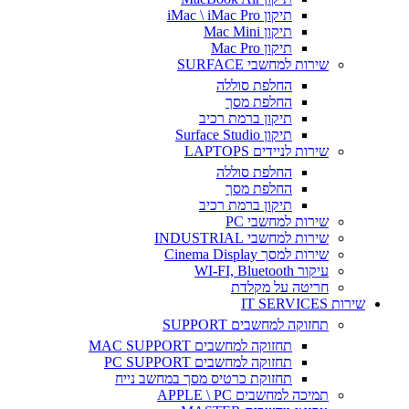
תיקון iMac \ iMac Pro
תיקון Mac Mini
תיקון Mac Pro
שירות למחשבי SURFACE
החלפת סוללה
החלפת מסך
תיקון ברמת רכיב
תיקון Surface Studio
שירות לניידים LAPTOPS
החלפת סוללה
החלפת מסך
תיקון ברמת רכיב
שירות למחשבי PC
שירות למחשבי INDUSTRIAL
שירות למסך Cinema Display
עיקור WI-FI, Bluetooth
חריטה על מקלדת
שירות IT SERVICES
תחזוקה למחשבים SUPPORT
תחזוקה למחשבים MAC SUPPORT
תחזוקה למחשבים PC SUPPORT
תחזוקת כרטיס מסך במחשב נייח
תמיכה למחשבים APPLE \ PC