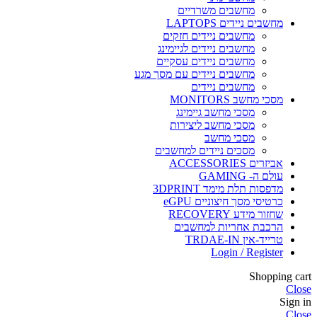
מחשבים משרדיים
מחשבים ניידים LAPTOPS
מחשבים ניידים חזקים
מחשבים ניידים לגיימינג
מחשבים ניידים עסקיים
מחשבים ניידים עם מסך מגע
מחשבים ניידים
מסכי מחשב MONITORS
מסכי מחשב גיימינג
מסכי מחשב ליצירות
מסכי מחשב
מסכים ניידים למחשבים
אביזרים ACCESSORIES
עולם ה- GAMING
מדפסות תלת מימד 3DPRINT
כרטיסי מסך חיצוניים eGPU
שחזור מידע RECOVERY
הרכבת אחריות למחשבים
טרייד-אין TRDAE-IN
Login / Register
Shopping cart
Close
Sign in
Close