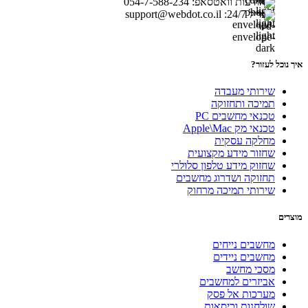
הודעות וואטסאפ: 054-7-588-234
מייל 24/7: support@webdot.co.il
איך נוכל לעזור?
שירותי מעבדה
תמיכה ותחזוקה
טכנאי מחשבים PC
טכנאי מק Apple\Mac
מחלקה עסקית
שחזור מידע מקצועית
שחזוק מידע טלפון סלולרי
תחזוקה ושדרוג מחשבים
שירותי תמיכה מרחוק
מוצרים
מחשבים נייחים
מחשבים ניידים
מסכי מחשב
אביזרים למחשבים
מערכות אל פסק
שולחנות וכיסאות