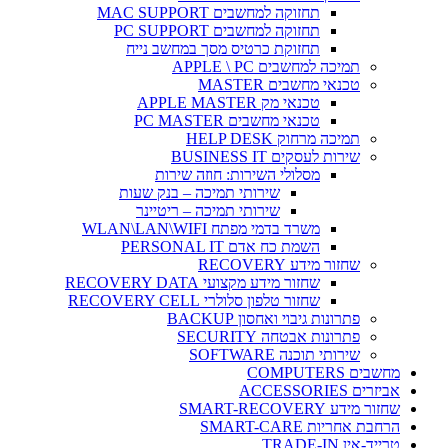
תחזוקה למחשבים MAC SUPPORT
תחזוקה למחשבים PC SUPPORT
תחזוקת כרטיס מסך במחשב נייח
תמיכה למחשבים APPLE \ PC
טכנאי מחשבים MASTER
טכנאי מק APPLE MASTER
טכנאי מחשבים PC MASTER
תמיכה מרחוק HELP DESK
שירות לעסקים BUSINESS IT
מסלולי השירות: חוזה שירות
שירותי תמיכה – בנק שעות
שירותי תמיכה – ריטיינר
משרד בדמי מפתח WLAN\LAN\WIFI
השמת כח אדם PERSONAL IT
שחזור מידע RECOVERY
שחזור מידע מקצועי RECOVERY DATA
שחזור טלפון סלולרי RECOVERY CELL
פתרונות גיבוי ואחסון BACKUP
פתרונות אבטחה SECURITY
שירותי תוכנה SOFTWARE
מחשבים COMPUTERS
אביזרים ACCESSORIES
שחזור מידע SMART-RECOVERY
הרחבת אחריות SMART-CARE
טרייד-אין TRADE-IN