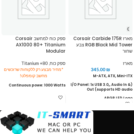
מארז Corsair Carbide 175R
ספק כוח למחשב Corsair
RGB Black Mid Tower צבע
AX1000 80+ Titanium
שחור
Modular
מארז
ספק כוח
,
80+ Titanium
345.00
₪
*מחיר מבצע רק ללקוחות שרוכשים
M-ATX, ATX, Mini-ITX
מחשב קומפלט!
(I/O Panel: 1x USB 3.0,, Audio In &
Continuous powe: 1000 Watts
Out (supports HD audio
Titanium 80 PLUS
ARGB LED Logo
Modular: Fully
Side panel made of tempered
PCIe Connector: 8
glass
SATA Connector: 16
Rear Fan: 120mm x1
PATA Connector: 8
(Front Fans: 3x 120mm / 2x
140mm (1x 120mm pre-installed