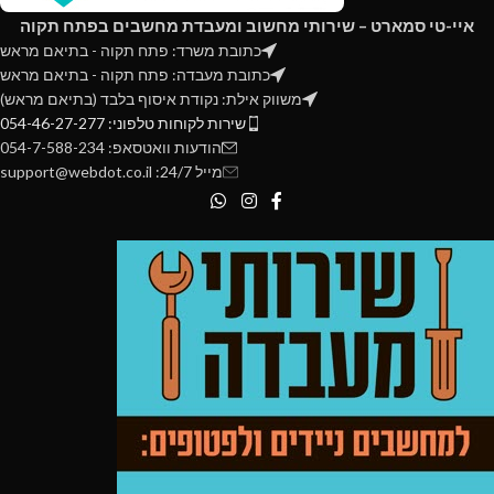
EPS12V Connector: 2
איי-טי סמארט – שירותי מחשוב ומעבדת מחשבים בפתח תקוה
Top Fans: 2x 140/120mm
Dimensions: 170mm x 86mm x
כתובת משרד: פתח תקוה - בתיאם מראש
150mm
CPU Height: 160mm
כתובת מעבדה: פתח תקוה - בתיאם מראש
GPU Length: 330mm
משווק אילת: נקודת איסוף בלבד (בתיאם מראש)
שירות לקוחות טלפוני: 054-46-27-277
PSU: 180mm
הודעות וואטסאפ: 054-7-588-234
Liquid Cooling Support: Front -
מייל 24/7: support@webdot.co.il
280/360mm, Top - 240mm, Rear
- 120mm
Case size: 418 x 210 x 450 MM