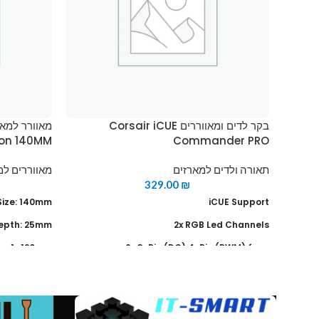
בקר לדים ומאווררים Corsair iCUE
ion 140MM
Commander PRO
תאורה ולדים למארזים
מאווררים למ
329.00
₪
Size: 140mm
iCUE Support
epth: 25mm
2x RGB Led Channels
1x 120mm
6x 3-Pin (DC) 4-Pin (PWM) fans
ed: 1200rmp
4x Temperature Sensors
uiet Edition
2x USB Internal Headers
ion: 25 dBA
USB 2.0 Interface