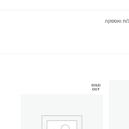
וח ואספקה
SOLD
OUT