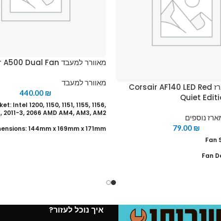
מאוורר למעבד Corsair A500 Dual Fan
מאוורר למעבד
מאוורר למארז Corsair AF140 LED Red
440.00
₪
Quiet Edit
t: Intel 1200, 1150, 1151, 1155, 1156,
1, 2011-3, 2066 AMD AM4, AM3, AM2
ארז נוספים
79.00
₪
ensions: 144mm x 169mm x 171mm
Fan 
 Material: 8 Heat Pipes, Aluminum
Fins, Direct-Contact Heatpipe
Fan D
Fan Dimensions: 120 x 120 x 25mm
Fan Quantity: 2
Fan Spe
n Speed: 0-2400 RPM (PWM) ± 10%
Fan Type: Q
איך נוכל לעזור?
מ
Fan Noise Level: 10 - 36 dBA
Low-noise operat