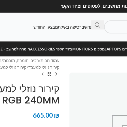
בנה מחשב
רכישה באילת
מבצעי החודש
LAPT
מסכים MONITORS
ציוד הקפי ACCESSORIES
חומרה למחשב – HARDWARE
עמוד הבית
רכיבי חומרה, תוכנות
ר
קירור נוזלי למעבד
קירור נוזלי למעבד ydro H100i Platinum RGB 240MM
m RGB 240MM
665.00
₪