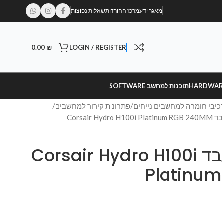
מאגר ידע
מרכז ההורדות
שאלות נפוצות
0.00
₪
LOGIN / REGISTER
תוכנות למחשב SOFTWARE
כיבי חומרה למחשבים נייחים
פתרונות קירור למחשבים
Corsair H
קירור נוזלי למעבד Corsair Hydro H100i
Platinu