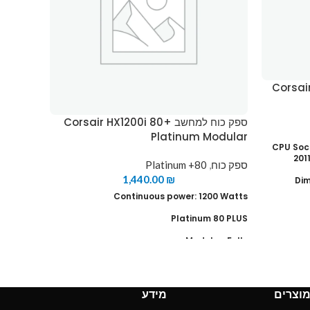
odular
ספק כוח למחשב Corsair HX1200i 80+
ספק כוח
Platinum Modular
CPU Socke
201
50 Watts
ספק כוח
,
80+ Platinum
1,440.00
₪
Dim
 80 PLUS
Continuous power: 1200 Watts
Heat Sink
ar: Fully
Platinum 80 PLUS
ector: 4
Modular: Fully
ector: 6
PCIe Connector: 8
ector: 4
Fa
SATA Connector: 16
וצרים
מידע
ector: 2
PATA Connector: 12