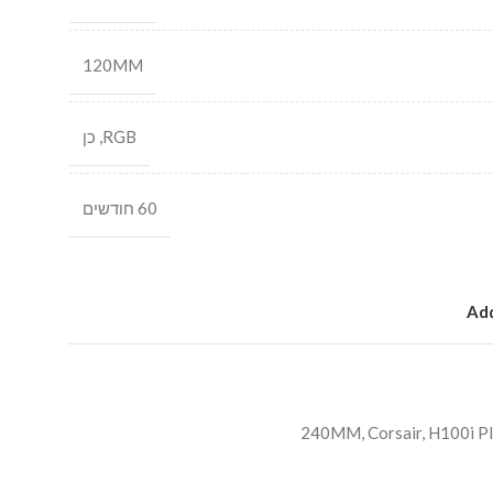
120MM
RGB
,
כן
60 חודשים
Add
240MM
,
Corsair
,
H100i P