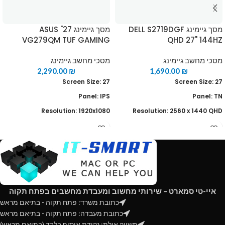
מסך גיימינג DELL S2719DGF
מסך גיימינג 27" ASUS
VG279QM TUF GAMING
QHD 27" 144HZ
מסכי מחשב גיימינג
מסכי מחשב גיימינג
2,290.00
₪
1,690.00
₪
Screen Size: 27
Screen Size: 27
Panel: IPS
Panel: TN
Resolution: 1920x1080
Resolution: 2560 x 1440 QHD
Curve: No
Curve: No
Frame Rate: 240Hz , 280Hz
Frame Rate: 144Hz
(overclocking)
Response Time: 1ms
Response Time: 1ms
Contrast Ratio: 1,000:1
Contrast Ratio: 1000 :1
Brightness: 350 nits
איי-טי סמארט – שירותי מחשוב ומעבדת מחשבים בפתח תקוה
Brightness: 400 nits
Color Gamut: 72%
כתובת משרד: פתח תקוה - בתיאם מראש
Color Gamut: 99%
כתובת מעבדה: פתח תקוה - בתיאם מראש
HDMI(v2.0) x2, DisplayPort 1.2
משווק אילת: נקודת איסוף בלבד (בתיאם מראש)