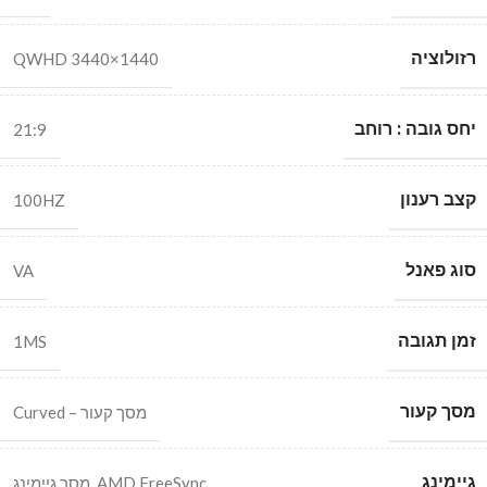
רזולוציה
QWHD 3440×1440
יחס גובה : רוחב
21:9
קצב רענון
100HZ
סוג פאנל
VA
זמן תגובה
1MS
מסך קעור
מסך קעור – Curved
גיימינג
AMD FreeSync
,
מסך גיימינג