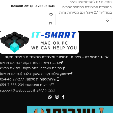
תתאים גם למשתמשים בעלי
Resolution: QHD 2560×1440
המערכת המצוידת במספר מסכים
בגודל עד 27 אינץ' ועם מסגרות צרות
Curve: No
מאוד או ללא מסגרת. חשוב לציין שעל
Frame Rate: 165Hz
המשתמש יהיה להתאים את המסכים
(Response Time: 4ms (MPRT
אחד לשני בצורה מושלמת כך שהם
יהיו צמודים זה לזה.
Contrast Ratio: 1000 :1
Brightness: 350 nits
Color Gamut: 100% DCI-P3
איי-טי סמארט – שירותי מחשוב ומעבדת מחשבים בפתח תקוה
HDMI 2.0x2, Display port 1.4
כתובת משרד: פתח תקוה - בתיאם מראש
כתובת מעבדה: פתח תקוה - בתיאם מראש
משווק אילת: נקודת איסוף בלבד (בתיאם מראש)
שירות לקוחות טלפוני: 054-46-27-277
הודעות וואטסאפ: 054-7-588-234
מייל 24/7: support@webdot.co.il