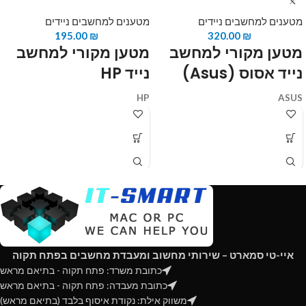
מטענים למחשבים ניידים
מטענים למחשבים ניידים
195.00
₪
320.00
₪
מטען מקורי למחשב
מטען מקורי למחשב
נייד אסוס (Asus)
נייד HP
HP
ASUS
65W90W30W
150W
UX5XXX
איי-טי סמארט – שירותי מחשוב ומעבדת מחשבים בפתח תקוה
כתובת משרד: פתח תקוה - בתיאם מראש
כתובת מעבדה: פתח תקוה - בתיאם מראש
משווק אילת: נקודת איסוף בלבד (בתיאם מראש)