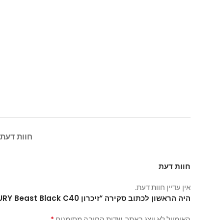
חוות דעת (0
חוות דעת
אין עדיין חוות דעת.
היה הראשון לכתוב סקירה “זיכרון Kingston 32GB (1x32GB) DDR5 5200MHz FURY Beast Black C40”
*
האימייל לא יוצג באתר.
שדות החובה מסומנים