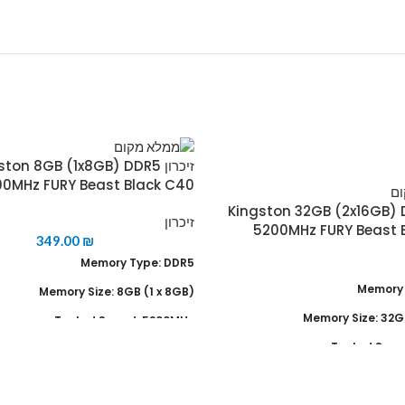
זיכרון ton 8GB (1x8GB) DDR5
0MHz FURY Beast Black C40
 Kingston 32GB (2x16GB) DDR5
זיכרון
5200MHz FURY Beast 
349.00
₪
Memory Type: DDR5
Memory 
(Memory Size: 8GB (1 x 8GB
Tested Speed: 5200MHz
Tested Spee
Tested Latency: 40-39-39-40
Tested Latency: 
Tested Voltage: 1.1V
Tested V