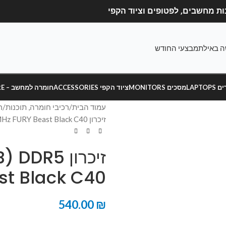
ה באילת
מבצעי החודש
LAPT
מסכים MONITORS
ציוד הקפי ACCESSORIES
חומרה למחשב – HARDWARE
עמוד הבית
רכיבי חומרה, תוכנות
ר
זיכרון Kingston 32GB (1x32GB) DDR5 5200MHz FURY Beast Black C40
זיכרון R5
t Black C40
540.00
₪