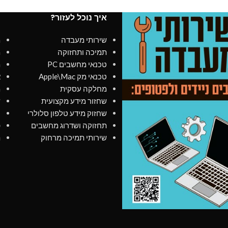
Performance Profile: XMP 3.0
Performance Profi
איך נוכל לעזור?
מ
שירותי מעבדה
מ
תמיכה ותחזוקה
מ
טכנאי מחשבים PC
מ
טכנאי מק Apple\Mac
א
מחלקה עסקית
מ
שחזור מידע מקצועית
ש
שחזוק מידע טלפון סלולרי
כ
תחזוקה ושדרוג מחשבים
פ
שירותי תמיכה מרחוק
ת