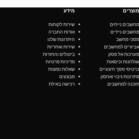
Performance Profile: XMP 3.0
200 MB/s
וצרים
מידע
000 MB/s
חשבים נייחים
שירות לקוחות
upported
חשבים ניידים
אודות החברה
NAND: 3D
סכי מחשב
היתרונות שלנו
ביזרים למחשבים
שירות ואחריות
ערכות אל פסק
ביטולים והחזרות
ולחנות וכיסאות
מדיניות פרטיות
רטיסי מסך חיצוניים
שאלות נפוצות
תרונות גיבוי ואחסון
מבצעים
וכנה למחשבים
רכישה באילת