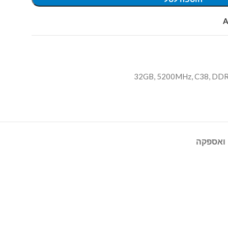
A
32GB
,
5200MHz
,
C38
,
DD
ואספקה