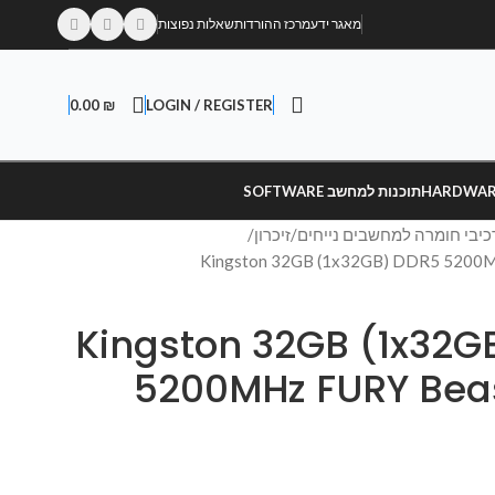
מאגר ידע
מרכז ההורדות
שאלות נפוצות
0.00
₪
LOGIN / REGISTER
תוכנות למחשב SOFTWARE
כיבי חומרה למחשבים נייחים
זיכרון
Kingston 32GB (1x32GB) DD
5200MHz FURY Beas