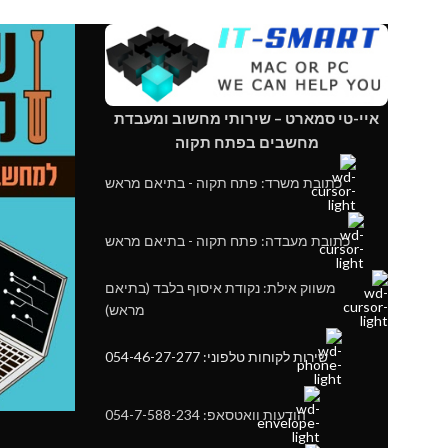
Performance Profile: XMP 3.0
le: XMP 3.0
איי-טי סמארט – שירותי מחשוב ומעבדת
מחשבים בפתח תקוה
כתובת משרד: פתח תקוה - בתיאם מראש
כתובת מעבדה: פתח תקוה - בתיאם מראש
משווק אילת: נקודת איסוף בלבד (בתיאם
מראש)
שירות לקוחות טלפוני: 054-46-27-277
הודעות וואטסאפ: 054-7-588-234