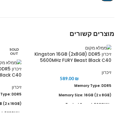
מוצרים קשורים
SOLD
זיכרון Kingston 16GB (2x8GB) DDR5
OUT
5600MHz FURY Beast Black C40
זיכרון
זיכרון
Black C40
589.00
₪
Memory Type: DDR5
זיכרון
Type: DDR5
(Memory Size: 16GB (2 x 8GB
(Memory Size: 32GB (2 x 16GB
Tested Speed: 5600MHz
d: 5200MHz
Tested Latency: 40-39-39-40
40-40-40-38
Tested Voltage: 1.1V
oltage: 1.1V