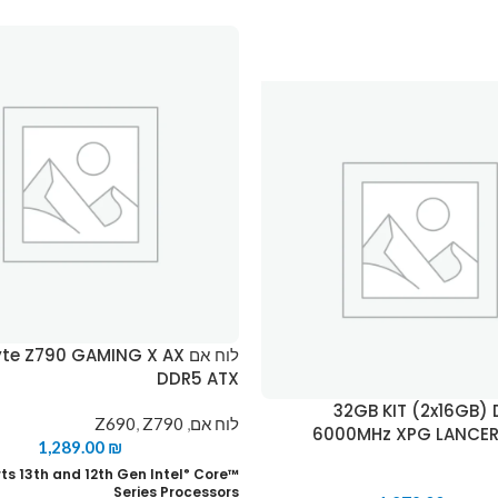
לוח אם  Z790 GAMING X AX
DDR5 ATX
 32GB KIT (2x16GB) DDR5
לוח אם
,
Z790
,
Z690
6000MHz XPG LANCER
1,289.00
₪
ts 13th and 12th Gen Intel
Core™
®
Series Processors