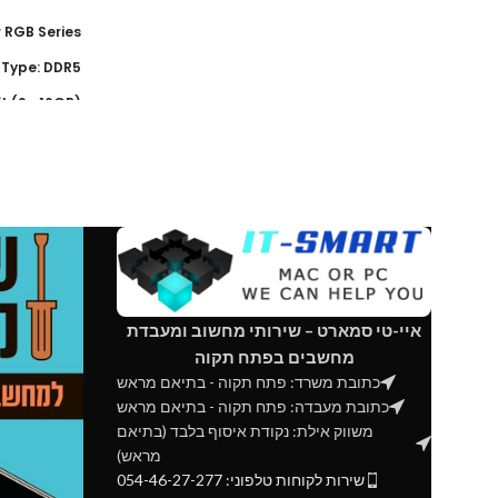
 RGB Series
Type: DDR5
(Memory Size: 32GB Kit (2 x 16GB
d: 6000MHz
Latency: 40
tage: 1.35V
le: XMP 3.0
איי-טי סמארט – שירותי מחשוב ומעבדת
מחשבים בפתח תקוה
כתובת משרד: פתח תקוה - בתיאם מראש
כתובת מעבדה: פתח תקוה - בתיאם מראש
משווק אילת: נקודת איסוף בלבד (בתיאם
מראש)
שירות לקוחות טלפוני: 054-46-27-277