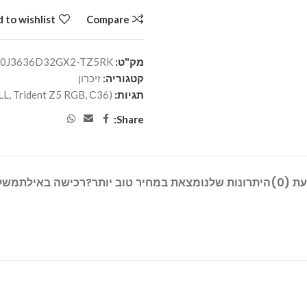
 to wishlist
Compare
מק"ט:
00J3636D32GX2-TZ5RK
קטגוריה:
זיכרון
תגיות:
(64GB (2x32GB
С36
,
Trident Z5 RGB
,
LL
Share:
ת (0)
היתרונות שלנו
מצאת במחיר טוב יותר?
רכישה באילת
משל