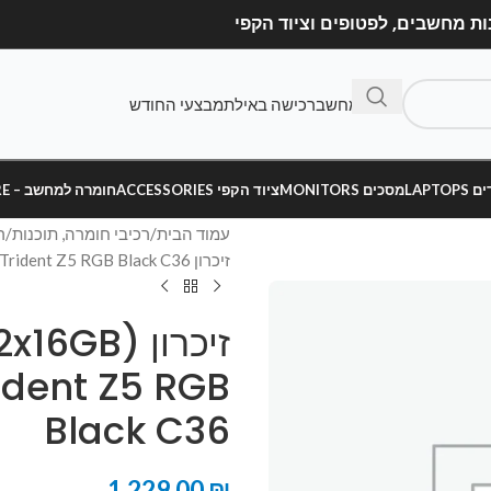
בנה מחשב
רכישה באילת
מבצעי החודש
LAPT
מסכים MONITORS
ציוד הקפי ACCESSORIES
חומרה למחשב – HARDWARE
עמוד הבית
רכיבי חומרה, תוכנות
ר
זיכרון G.SKILL 32GB KIT (2x16GB) DDR5 5600MHz Trident Z5 RGB Black C36
זיכרון 6GB
dent Z5 RGB
Black C36
1,229.00
₪