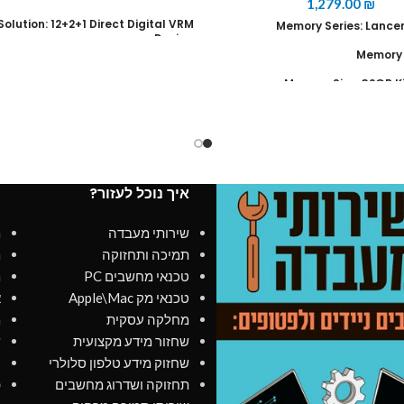
1,279.00
₪
olution: 12+2+1 Direct Digital VRM
Memory Series: Lancer
Design
Memory 
 DIMM, DDR5 7600MHz(OC), 128 GB
max
RGB Headers: 5v, 12v
Tested Spee
1x M.2 PCIE 5.0, 4x M.2 PCIE 4.0, 4 x
Tested 
SATA 6Gb/s
Tested Vol
rting PCIe 5.0 and running at x16
איך נוכל לעזור?
מ
Performance Profi
Fan headers: 4
שירותי מעבדה
מ
Internet: Realtek
2.5GbE LAN chip
®
תמיכה ותחזוקה
מ
Data Network: Intel
Wi-Fi 6E AX211
®
טכנאי מחשבים PC
מ
טכנאי מק Apple\Mac
א
BLUETOOTH 5.3
מחלקה עסקית
מ
B Port
: 4 x USB 2.0/1.1 ports, 2x USB
שחזור מידע מקצועית
ש
en 2 Type-A ports, 1x USB 3.2 Gen 1
USB 3.2 Gen 2 Type-A ports (red), 1
שחזוק מידע טלפון סלולרי
כ
Type-C
port, with USB 3.2 Gen 2x2
®
תחזוקה ושדרוג מחשבים
פ
support