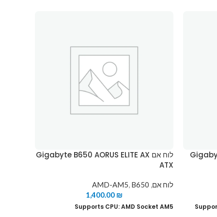
Gigabyte
לוח אם Gigabyte B650 AORUS ELITE AX
ל
ER ATX
ATX
לוח אם
,
B650
,
AMD-AM5
לוח אם
,
0
1,400.00
₪
cket AM5
Supports CPU: AMD Socket AM5
Suppor