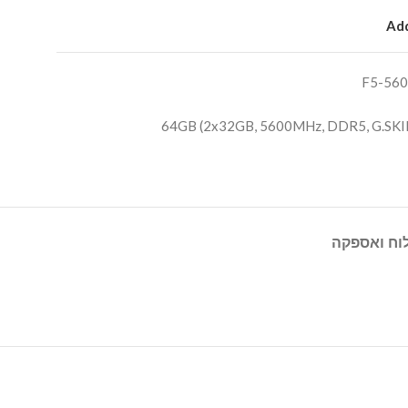
Add
F5-56
,
5600MHz
,
DDR5
,
G.SKI
וח ואספקה