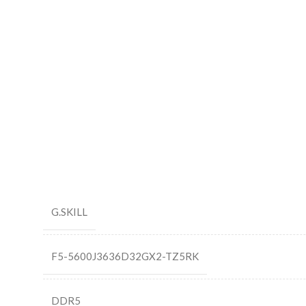
G.SKILL
F5-5600J3636D32GX2-TZ5RK
DDR5