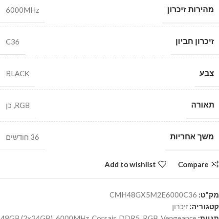
מהירות זיכרון
6000MHz
זיכרון חביון
C36
צבע
BLACK
תאורה
RGB
,
כן
משך אחריות
36 חודשים
Add to wishlist
Compare
מק"ט:
CMH48GX5M2E6000C36
קטגוריה:
זיכרון
תגיות:
Vengeance
,
RGB
,
DDR5
,
Corsair
,
6000MHz
,
48GB (2x24GB)