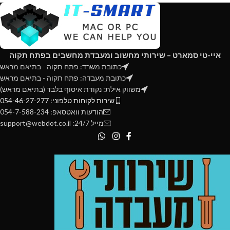
Performance Profile: XMP 2.0
Fan Quantity: 2
Fan Speed: 0-2400 RPM (PWM) ±
10%
Fan Noise Level: 10 - 36 dBA
איי-טי סמארט – שירותי מחשוב ומעבדת מחשבים בפתח תקוה
Fan Power Connector: 4-Pin
כתובת משרד: פתח תקוה - בתיאם מראש
כתובת מעבדה: פתח תקוה - בתיאם מראש
משווק אילת: נקודת איסוף בלבד (בתיאם מראש)
שירות לקוחות טלפוני: 054-46-27-277
הודעות וואטסאפ: 054-7-588-234
מייל 24/7: support@webdot.co.il