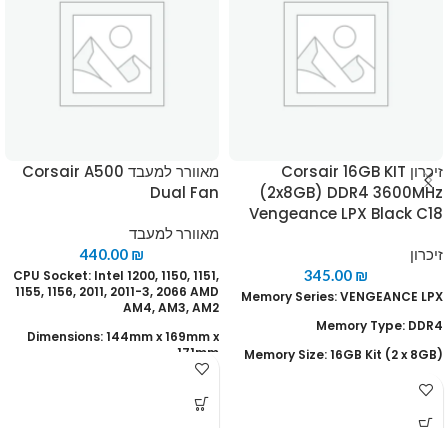
זיכרון Corsair 16GB KIT
מאוורר למעבד Corsair A500
Dual Fan
(2x8GB) DDR4 3600MHz
Vengeance LPX Black C18
מאוורר למעבד
זיכרון
₪
440.00
345.00
₪
CPU Socket: Intel 1200, 1150, 1151,
1155, 1156, 2011, 2011-3, 2066 AMD
Memory Series: VENGEANCE LPX
AM4, AM3, AM2
Memory Type: DDR4
Dimensions: 144mm x 169mm x
171mm
(Memory Size: 16GB Kit (2 x 8GB
Heat Sink Material: 8 Heat Pipes,
Tested Speed: 3600MHz
Aluminum Fins, Direct-Contact
Tested Latency: 18-22-22-42
Heatpipe
Tested Voltage: 1.35V
Fan Dimensions: 120 x 120 x 25mm