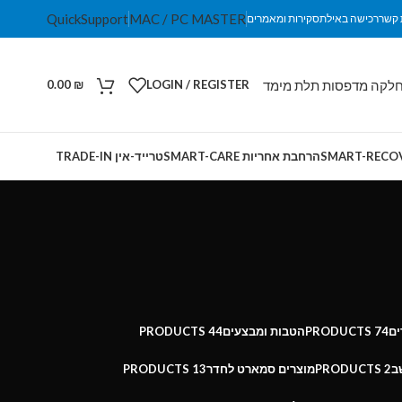
QuickSupport
MAC / PC MASTER
 קשר
רכישה באילת
סקירות ומאמרים
לקה מדפסות תלת מימד
0.00
₪
LOGIN / REGISTER
הרחבת אחריות SMART-CARE
טרייד-אין TRADE-IN
ים
74 PRODUCTS
הטבות ומבצעים
44 PRODUCTS
ב
2 PRODUCTS
מוצרים סמארט לחדר
13 PRODUCTS