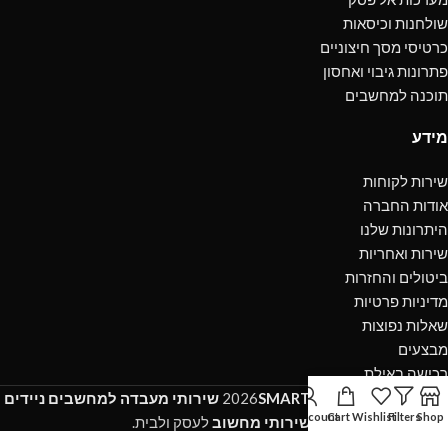
שולחנות וכיסאות
כרטיסי מסך חיצוניים
פתרונות גיבוי ואחסון
תוכנה למחשבים
מידע
שירות לקוחות
אודות החברה
היתרונות שלנו
שירות ואחריות
ביטולים והחזרות
מדיניות פרטיות
שאלות נפוצות
מבצעים
רכישה באילת
כל הזכיות שמורות
SMART-IT
2026
שירותי מעבדה למחשבים ניידים
My account
Cart
Wishlist
Filters
Shop
ושירותי מחשוב
לעסק ולבית.