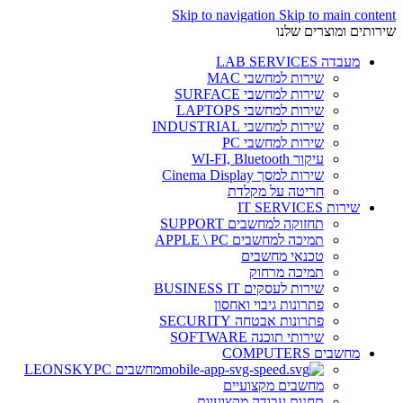
Skip to navigation
Skip to main content
שירותים ומוצרים שלנו
מעבדה LAB SERVICES
שירות למחשבי MAC
שירות למחשבי SURFACE
שירות למחשבי LAPTOPS
שירות למחשבי INDUSTRIAL
שירות למחשבי PC
עיקור WI-FI, Bluetooth
שירות למסך Cinema Display
חריטה על מקלדת
שירות IT SERVICES
תחזוקה למחשבים SUPPORT
תמיכה למחשבים APPLE \ PC
טכנאי מחשבים
תמיכה מרחוק
שירות לעסקים BUSINESS IT
פתרונות גיבוי ואחסון
פתרונות אבטחה SECURITY
שירותי תוכנה SOFTWARE
מחשבים COMPUTERS
מחשבים LEONSKYPC
מחשבים מקצועיים
תחנות עבודה מקצועיות