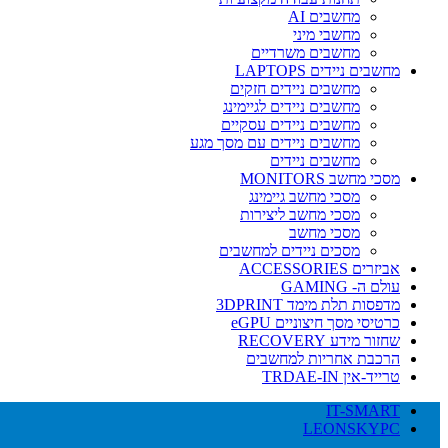
מחשבים AI
מחשבי מיני
מחשבים משרדיים
מחשבים ניידים LAPTOPS
מחשבים ניידים חזקים
מחשבים ניידים לגיימינג
מחשבים ניידים עסקיים
מחשבים ניידים עם מסך מגע
מחשבים ניידים
מסכי מחשב MONITORS
מסכי מחשב גיימינג
מסכי מחשב ליצירות
מסכי מחשב
מסכים ניידים למחשבים
אביזרים ACCESSORIES
עולם ה- GAMING
מדפסות תלת מימד 3DPRINT
כרטיסי מסך חיצוניים eGPU
שחזור מידע RECOVERY
הרכבת אחריות למחשבים
טרייד-אין TRDAE-IN
IT-SMART
LEONSKYPC