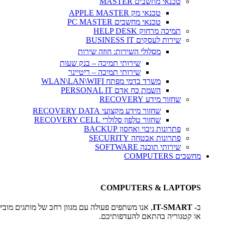
טכנאי מחשבים MASTER
טכנאי מק APPLE MASTER
טכנאי מחשבים PC MASTER
תמיכה מרחוק HELP DESK
שירות לעסקים BUSINESS IT
מסלולי השירות: חוזה שירות
שירותי תמיכה – בנק שעות
שירותי תמיכה – ריטיינר
משרד בדמי מפתח WLAN\LAN\WIFI
השמת כח אדם PERSONAL IT
שחזור מידע RECOVERY
שחזור מידע מקצועי RECOVERY DATA
שחזור טלפון סלולרי RECOVERY CELL
פתרונות גיבוי ואחסון BACKUP
פתרונות אבטחה SECURITY
שירותי תוכנה SOFTWARE
מחשבים COMPUTERS
COMPUTERS & LAPTOPS
ב-
IT-SMART
, אנו משתפים פעולה עם מגוון רחב של מותגים מוביל
או קטגוריה בהתאם להעדפותיכם.