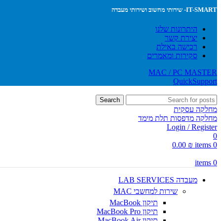
IT-SMART- שירותי מחשוב ושירותי מעבדה
היתרונות שלנו
יצירת קשר
רכישה באילת
סקירות ומאמרים
MAC / PC MASTER
QuickSupport
Search
מחלקה עסקית
מחלקה מדפסות תלת מימד
Login / Register
0
0.00
₪
items
0
items
0
מעבדה LAB SERVICES
שירות למחשבי MAC
תיקון MacBook
תיקון MacBook Pro
תיקון MacBook Air