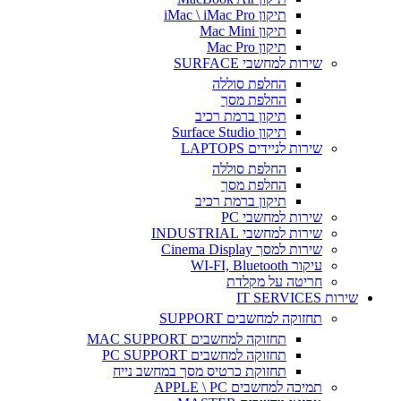
תיקון iMac \ iMac Pro
תיקון Mac Mini
תיקון Mac Pro
שירות למחשבי SURFACE
החלפת סוללה
החלפת מסך
תיקון ברמת רכיב
תיקון Surface Studio
שירות לניידים LAPTOPS
החלפת סוללה
החלפת מסך
תיקון ברמת רכיב
שירות למחשבי PC
שירות למחשבי INDUSTRIAL
שירות למסך Cinema Display
עיקור WI-FI, Bluetooth
חריטה על מקלדת
שירות IT SERVICES
תחזוקה למחשבים SUPPORT
תחזוקה למחשבים MAC SUPPORT
תחזוקה למחשבים PC SUPPORT
תחזוקת כרטיס מסך במחשב נייח
תמיכה למחשבים APPLE \ PC