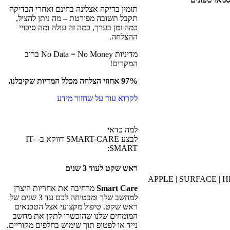
תזמין בדיקה אצלינה בחינם ואחרי הבדיקה
תקבל תשובה מפורטת – מה ניתן להציל,
כמה זמן בערך, כמה זה עולה ומה סיכויי
ההצלחה.
מדיניות No Data = No Money ברוב
המקרים!
97% אחוזי הצלחה מכלל המדיות שקיבלנו.
לקרוא עוד על שחזור מידע
למה כדאי
לבצע SMART-CARE דווקא ב- IT-
SMART:
ראש שקט לעוד 3 שנים
APPLE | SURFACE | H
Smart Care
מרחיבה את אחריות היצרן
למחשב שלך ומבטיחה לכם עד 3 שנים של
ראש שקט. טיפול מקצועי אצל הטכנאים
המומחים שלנו שהוכשרו לתקן את מחשב
נייד או לפטופ תוך שימוש בחלפים מקוריים.