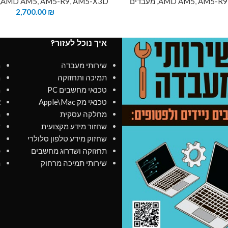
AM5-R9
,
AMD AM5
,
מעבדים
AM5-X3D
,
AM5-R9
,
AMD AM5
,
2,700.00
₪
איך נוכל לעזור?
מ
שירותי מעבדה
מ
תמיכה ותחזוקה
מ
טכנאי מחשבים PC
מ
טכנאי מק Apple\Mac
א
מחלקה עסקית
מ
שחזור מידע מקצועית
ש
שחזוק מידע טלפון סלולרי
כ
תחזוקה ושדרוג מחשבים
פ
שירותי תמיכה מרחוק
ת