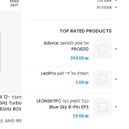
On sale
SOLD
OUT
In stock
TOP RATED PRODUCTS
אל פסק למחשב Advice
PRO600
390.00
₪
הומלץ על ידי לאון LeoPro
1.00
₪
מעבד 
כבל לספק כוח LEONSKYPC
GHz Turbo
Blue Sky 8-Pin EPS
.6GHz BOX
59.00
₪
M5
,
AM5-R9