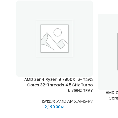
מעבד AMD Zen4 Ryzen 9 7950X 16-
Cores 32-Threads 4.5GHz Turbo
5.7GHz TRAY
AMD Z-
Core
AM5-R9
,
AMD AM5
,
מעבדים
2,190.00
₪