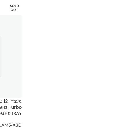
SOLD
OUT
מעבד 
GHz Turbo
6GHz TRAY
,
AM5-X3D