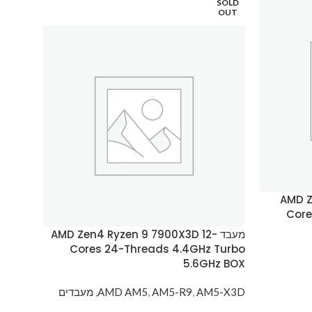
SOLD
OUT
AMD Z-
Core
מעבד AMD Zen4 Ryzen 9 7900X3D 12-
Cores 24-Threads 4.4GHz Turbo
5.6GHz BOX
AM5-X3D
,
AM5-R9
,
AMD AM5
,
מעבדים