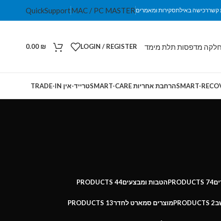
QuickSupport
MAC / PC MASTER
 קשר
רכישה באילת
סקירות ומאמרים
לקה מדפסות תלת מימד
0.00
₪
LOGIN / REGISTER
הרחבת אחריות SMART-CARE
טרייד-אין TRADE-IN
ים
74 PRODUCTS
הטבות ומבצעים
44 PRODUCTS
ב
2 PRODUCTS
מוצרים סמארט לחדר
13 PRODUCTS