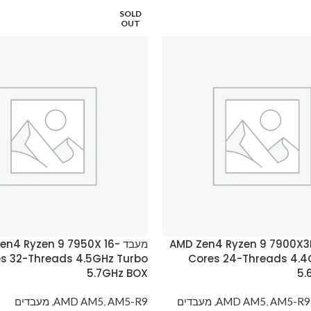
SOLD
OUT
AMD Zen4 Ryzen 9 7900X3D 12-
מעבד en4 Ryzen 9 7950X 16
s 32-Threads 4.5GHz Turbo
Cores 24-Threads 4.4
5.7GHz BOX
5.
AM5-R9
,
AMD AM5
,
מעבדים
AM5-R9
,
AMD AM5
,
מעבדים