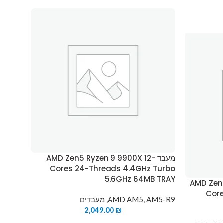
מעבד AMD Zen5 Ryzen 9 9900X 12-
Cores 24-Threads 4.4GHz Turbo
5.6GHz 64MB TRAY
AMD Zen4-
Core
AM5-R9
,
AMD AM5
,
מעבדים
2,049.00
₪