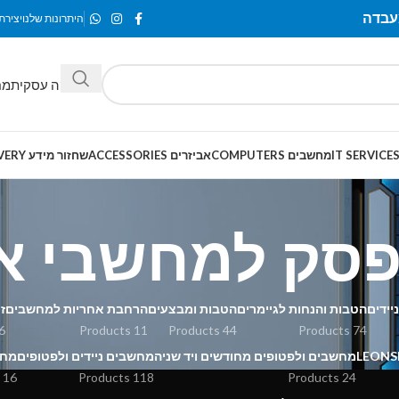
היתרונות שלנו
יצירת
מחלקה עסקית
מח
מחשבים COMPUTERS
אביזרים ACCESSORIES
שחזור מידע SMART-RECOVERY
פסק למחשבי א
יידים
הטבות והנחות לגיימרים
הטבות ומבצעים
הרחבת אחריות למחשבים
ז
Products
11 Products
44 Products
74 Products
מחשבים ולפטופים מחודשים ויד שניה
מחשבים ניידים ולפטופים
מחשב
16 Products
118 Products
24 Products