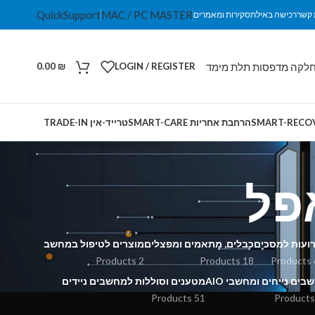
QuickSupport
MAC / PC MASTER
 קשר
רכישה באילת
סקירות ומאמרים
לקה מדפסות תלת מימד
0.00
₪
LOGIN / REGISTER
הרחבת אחריות SMART-CARE
טרייד-אין TRADE-IN
פל
רועות למסכים
כבלים, מתאמים ומפצלים
מוצרים לטיפול במחשב
2 Products
18 Products
6 
ים נייחים ומחשבי AIO
מטענים וסוללות למחשבים ניידים
51 Products