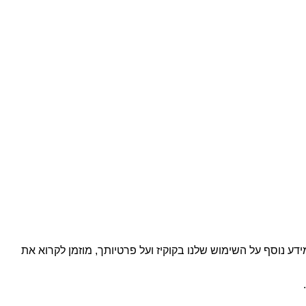
מערכות אל פסק
ביטולים והחזרות
שולחנות וכיסאות
מדיניות פרטיות
כרטיסי מסך חיצוניים
שאלות נפוצות
פתרונות גיבוי ואחסון
מבצעים
תוכנה למחשבים
רכישה באילת
ויית הגלישה שלך. למידע נוסף על השימוש שלנו בקוקיז ועל פרטיותך, מוזמן לקרוא את