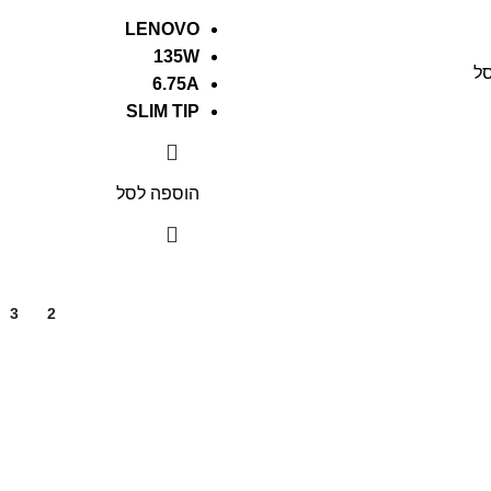
LENOVO
135W
ל
6.75A
SLIM TIP
הוספה לסל
3
2
1
איך נוכל לעזור?
שירותי מעבדה
תמיכה ותחזוקה
טכנאי מחשבים PC
טכנאי מק Apple\Mac