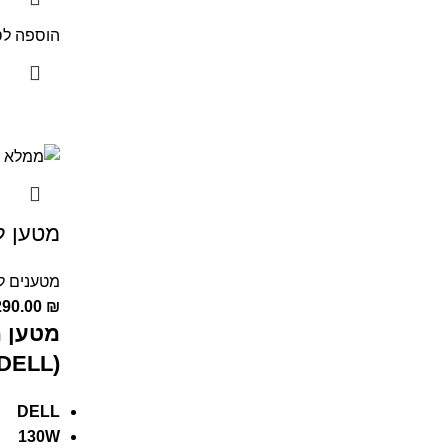
הוספה לס
מטען למחש
מטענים ל
290.00
₪
מטען מ
(DELL)
DELL
130W