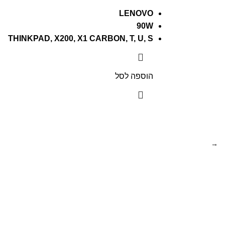
LENOVO
90W
THINKPAD, X200, X1 CARBON, T, U, S
הוספה לסל
→
מוצרים
מידע
מחשבים נייחים
שירות לקוחות
מחשבים ניידים
אודות החברה
מסכי מחשב
היתרונות שלנו
אביזרים למחשבים
שירות ואחריות