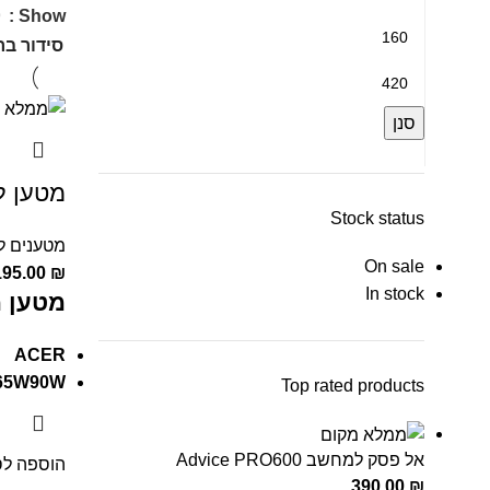
9
Show
סנן
מטען למח
Stock status
מטענים ל
On sale
195.00
₪
In stock
מטען מ
ACER
65W90W
Top rated products
אל פסק למחשב Advice PRO600
הוספה לס
390.00
₪