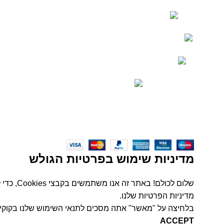
בתיאם מראש
משווק אילת: נקודת איסוף
בלבד (בתיאם מראש)
שירות לקוחות טלפוני: 054-46-
27-277
הודעות וואטסאפ: 054-7-
588-234
מייל 24/7:
support@webdot.co.il
כל הזכיות שמורות
SMART-IT
2026
שירותי מעבדה למחשבי
|
מדיניות הפרטיות
מדיניות שימוש בפרטיות הגולש
שלום לכ
מדיניות
הפרטיות שלנו
.
בלחיצה על "מאשר" אתה מסכים לתנאי השימוש שלנו בקוקיז
ACCEPT