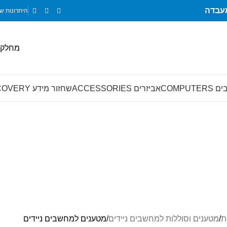
היתרונות של
מחלקה
COMPUT
אביזרים ACCESSORIES
שחזור מידע SMART-RECOVERY
יידים
הטבות והנחות לגיימרים
הטבות ומבצעים
הרחבת אחריות למחשבים
11 Products
44 Products
74 Products
מחשבים ולפטופים מחודשים ויד שניה
מחשבים ניידים ולפטופים
מחשבי
20 Products
119 Products
24 Products
, תוכנות
שירותי תחזוקה ותמיכה
תאורה ו- RGB
תחנות עבודה ושרתים
1 Product
21 Products
11 Products
ת
מטענים וסוללות למחשבים ניידים
מטענים למחשבים ניידים