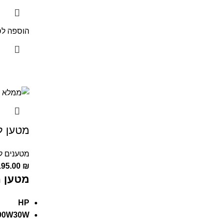
הוספה לס
מטען למ
מטענים ל
195.00
₪
מטען מ
HP
90W30W